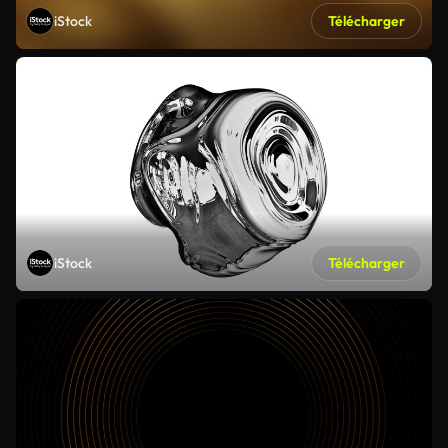
iStock
Télécharger
iStock
Télécharger