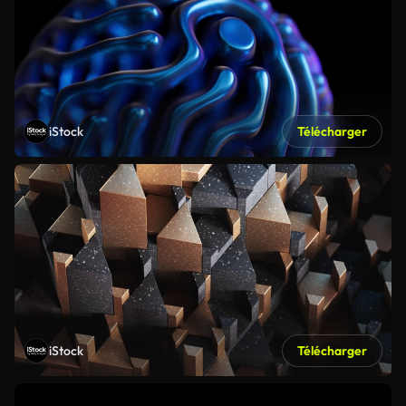
iStock
Télécharger
iStock
Télécharger