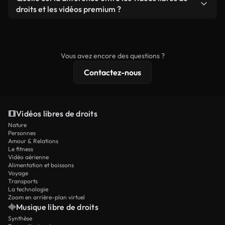
prêtes à l'emploi.
remixer nos vidéos. Assurez-vous simplement que
droits et les vidéos premium ?
le produit final respecte notre licence et ne soit
Les vidéos libres de droits incluent les droits
pas redistribué en tant que contenu libre de droits.
commerciaux, tandis que le contenu premium
comprend des séquences exclusives, une
Vous avez encore des questions ?
résolution 4K et des protections de licence
Contactez-nous
étendues.
Vidéos libres de droits
Nature
Personnes
Amour & Relations
Le fitness
Vidéo aérienne
Alimentation et boissons
Voyage
Transports
La technologie
Zoom en arrière-plan virtuel
Musique libre de droits
Synthèse