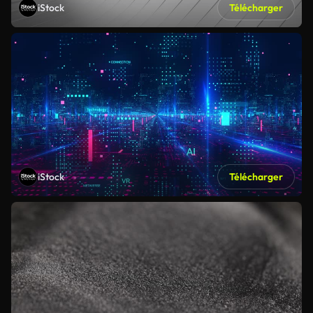
iStock
Télécharger
iStock
Télécharger