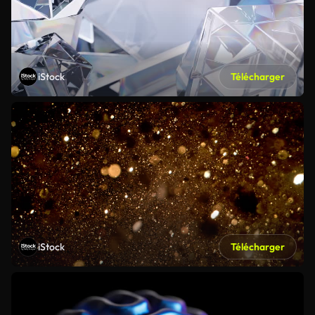
iStock
Télécharger
iStock
Télécharger