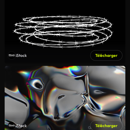
iStock
Télécharger
iStock
Télécharger