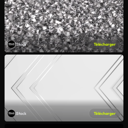
iStock
Télécharger
iStock
Télécharger