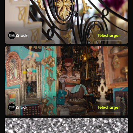
iStock
Télécharger
iStock
Télécharger