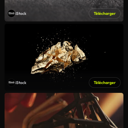
iStock
Télécharger
iStock
Télécharger