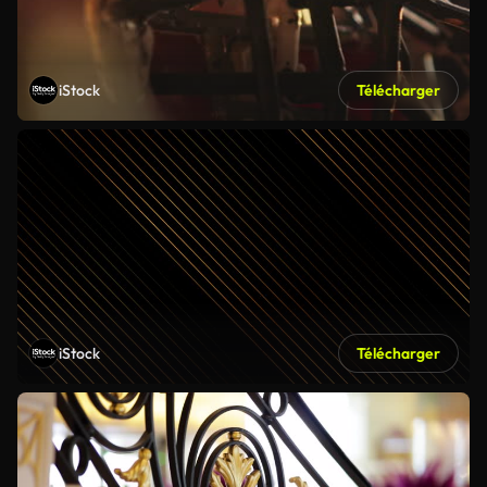
iStock
Télécharger
iStock
Télécharger