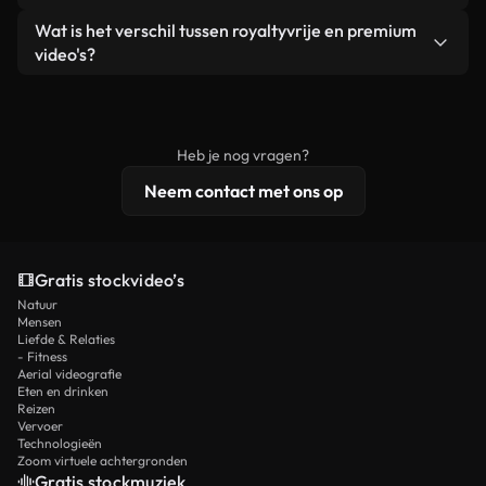
zelf niet doorverkoopt of opnieuw distribueert als
Je krijgt schoon, direct bruikbaar beeldmateriaal.
Ja. Je mag onze video's inkorten, bijsnijden of
Wat is het verschil tussen royaltyvrije en premium
een losstaand product.
remixen. Zorg er wel voor dat het eindproduct
video's?
voldoet aan onze licentievoorwaarden en niet als
Royaltyvrije video's bevatten commerciële
onbewerkt stockmateriaal wordt verspreid.
rechten, terwijl premium content exclusieve
beelden, 4K-resolutie en uitgebreidere
Heb je nog vragen?
licentiebescherming omvat.
Neem contact met ons op
Gratis stockvideo’s
Natuur
Mensen
Liefde & Relaties
- Fitness
Aerial videografie
Eten en drinken
Reizen
Vervoer
Technologieën
Zoom virtuele achtergronden
Gratis stockmuziek