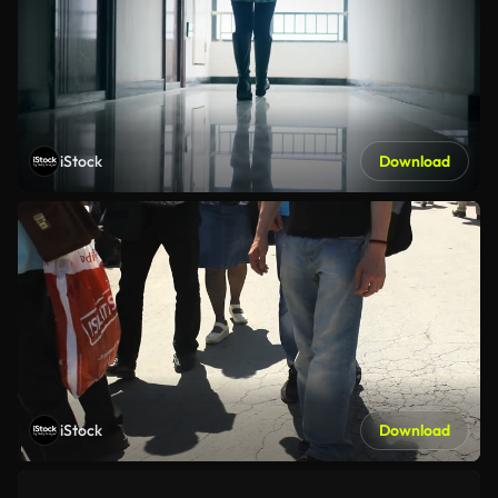
iStock
Download
iStock
Download