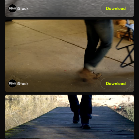
iStock
Download
iStock
Download