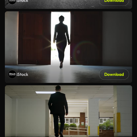
iStock
Download
iStock
Download