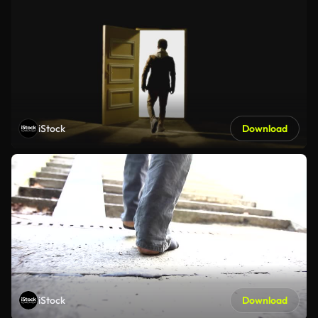
iStock
Download
iStock
Download