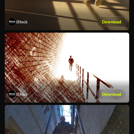
iStock
Download
iStock
Download