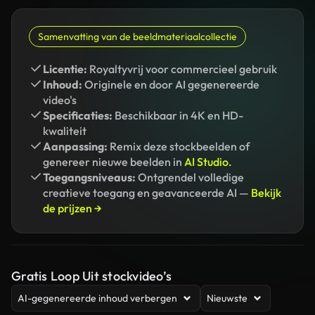
Samenvatting van de beeldmateriaalcollectie
Licentie:
Royaltyvrij voor commercieel gebruik
Inhoud:
Originele en door AI gegenereerde
video's
Specificaties:
Beschikbaar in 4K en HD-
kwaliteit
Aanpassing:
Remix deze stockbeelden of
genereer nieuwe beelden in
AI Studio.
Toegangsniveaus:
Ontgrendel volledige
creatieve toegang en geavanceerde AI —
Bekijk
de prijzen →
Gratis Loop Uit stockvideo’s
AI-gegenereerde inhoud verbergen
Nieuwste