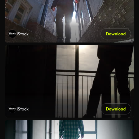
iStock
Download
iStock
Download