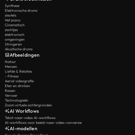
Synthese
Elektronische drums
sleutels
Het piano
Cinematisch
zachtjes
elektronisch
omgevingen
Stringeren
Akustische drums
Afbeeldingen
Natuur
Mensen
Liefde & Relaties
- Fitness
Aerial videografie
Eten en drinken
Reizen
Vervoer
Technologieën
Zoom virtuele achtergronden
AI Workflows
Tekst-naar-video AI-workflows
AI-workflows voor beeld-naar-video-conversie
AI-modellen