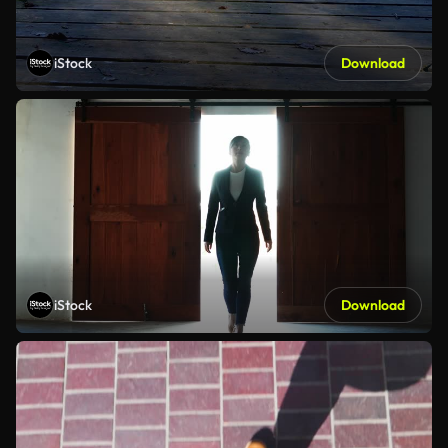
iStock
Download
iStock
Download