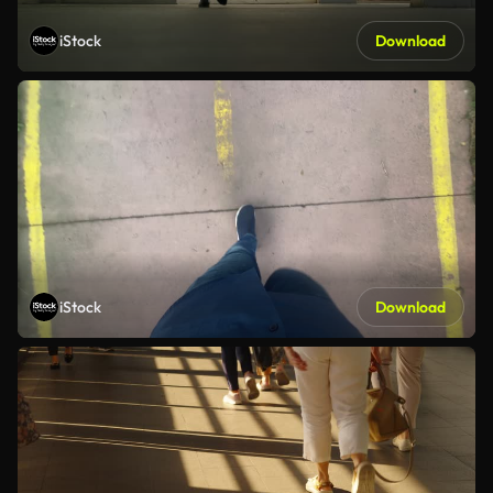
iStock
Download
iStock
Download