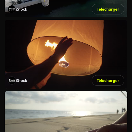
iStock
Télécharger
iStock
Télécharger