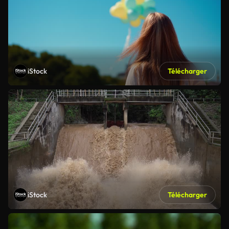
iStock
Télécharger
iStock
Télécharger