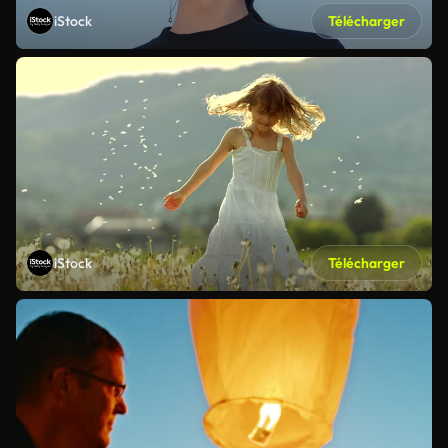
iStock
Télécharger
iStock
Télécharger