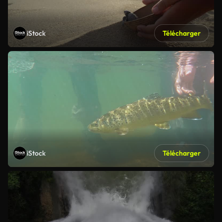
iStock
Télécharger
iStock
Télécharger