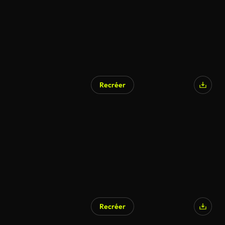
Recréer
Recréer