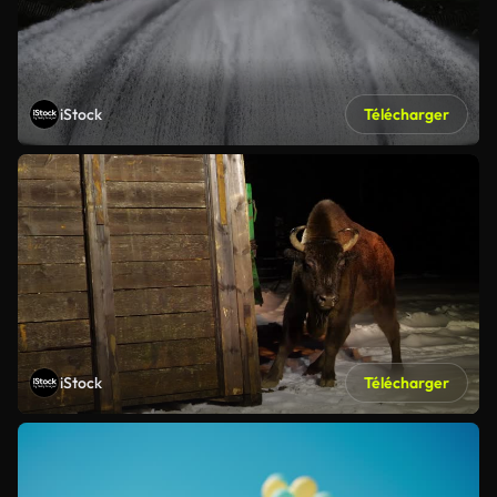
iStock
Télécharger
iStock
Télécharger