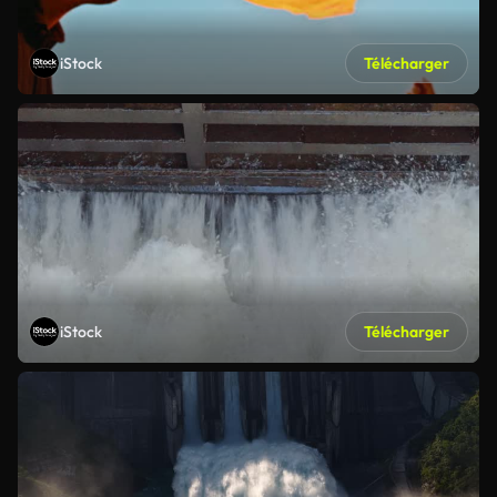
iStock
Télécharger
iStock
Télécharger