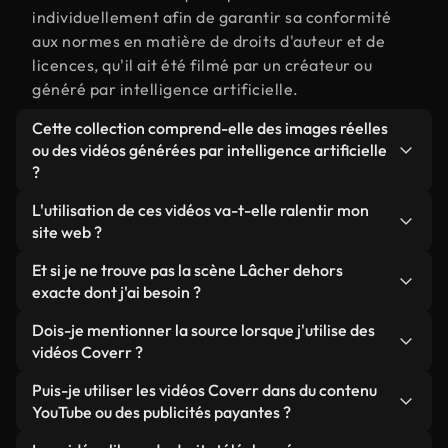
individuellement afin de garantir sa conformité
aux normes en matière de droits d'auteur et de
licences, qu'il ait été filmé par un créateur ou
généré par intelligence artificielle.
Cette collection comprend-elle des images réelles
ou des vidéos générées par intelligence artificielle
?
Les deux. Il s'agit d'une bibliothèque hybride
L'utilisation de ces vidéos va-t-elle ralentir mon
composée de véritables images filmées par des
site web ?
humains et liées à Lâcher dehors, ainsi que de
Sauf si vous choisissez nos versions optimisées.
Et si je ne trouve pas la scène Lâcher dehors
vidéos générées par IA. Chaque vidéo est
Nous proposons des formats légers, prêts pour le
exacte dont j'ai besoin ?
clairement identifiée afin que vous sachiez
web et conçus pour une utilisation en arrière-plan :
toujours ce que vous utilisez.
Vous pouvez en créer une instantanément avec
Dois-je mentionner la source lorsque j'utilise des
ils conservent une qualité élevée tout en
Coverr AI Studio. Il vous suffit de décrire la scène,
vidéos Coverr ?
minimisant les temps de chargement et en
par exemple « Lâcher dehors au coucher du soleil
améliorant des indicateurs comme le LCP.
Aucune attribution n'est requise. Toutes les vidéos
Puis-je utiliser les vidéos Coverr dans du contenu
», et le Studio générera en quelques secondes une
de notre bibliothèque sont libres de droits et
YouTube ou des publicités payantes ?
vidéo personnalisée conforme à nos normes de
peuvent être utilisées sans mentionner l'auteur,
licence.
Oui. Toutes les séquences vidéo de Coverr peuvent