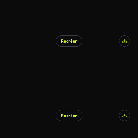
Recréer
Recréer