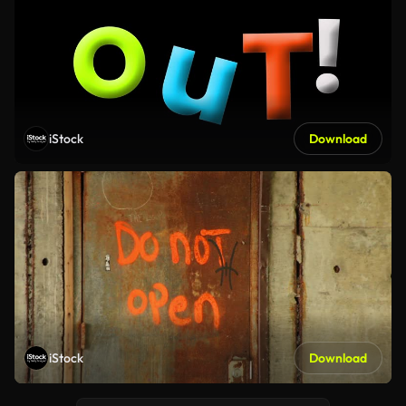
iStock
Download
iStock
Download