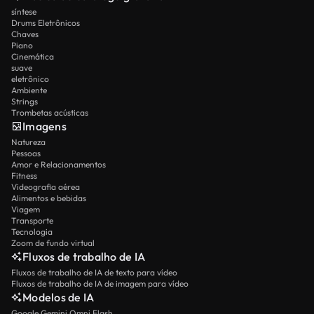
síntese
Drums Eletrônicos
Chaves
Piano
Cinemática
suave
eletrônico
Ambiente
Strings
Trombetas acústicas
Imagens
Natureza
Pessoas
Amor e Relacionamentos
Fitness
Videografia aérea
Alimentos e bebidas
Viagem
Transporte
Tecnologia
Zoom de fundo virtual
Fluxos de trabalho de IA
Fluxos de trabalho de IA de texto para vídeo
Fluxos de trabalho de IA de imagem para vídeo
Modelos de IA
Google Gemini Omni Flash