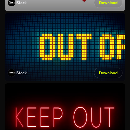
iStock
Download
iStock
Download