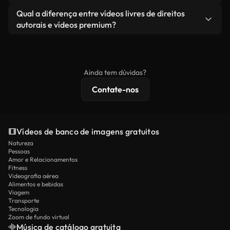
revendendo ou redistribuindo as imagens em si
Você recebe imagens limpas e prontas para usar.
Sim. Você pode cortar, recortar ou remixar nossos
Qual a diferença entre vídeos livres de direitos
como um produto independente.
vídeos livremente. Apenas certifique-se de que o
autorais e vídeos premium?
produto final esteja de acordo com nossa licença e
Os vídeos isentos de royalties incluem direitos
não seja redistribuído como conteúdo bruto de
comerciais, enquanto o conteúdo premium inclui
banco de imagens.
imagens exclusivas, resolução 4K e proteções de
Ainda tem dúvidas?
licenciamento estendidas.
Contate-nos
Vídeos de banco de imagens gratuitos
Natureza
Pessoas
Amor e Relacionamentos
Fitness
Videografia aérea
Alimentos e bebidas
Viagem
Transporte
Tecnologia
Zoom de fundo virtual
Música de catálogo gratuita