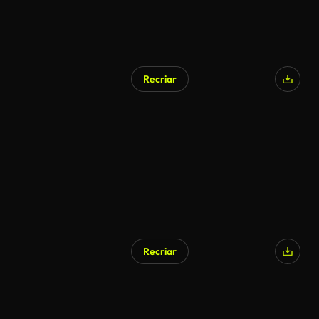
Recriar
Recriar