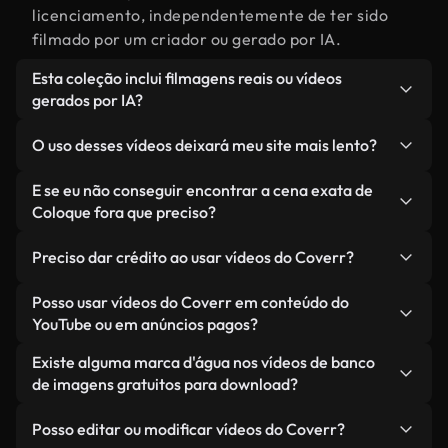
licenciamento, independentemente de ter sido
filmado por um criador ou gerado por IA.
Esta coleção inclui filmagens reais ou vídeos
gerados por IA?
Ambas. Esta é uma biblioteca híbrida composta
O uso desses vídeos deixará meu site mais lento?
por filmagens reais, feitas por humanos,
relacionadas a Coloque fora, juntamente com
Não, se você selecionar nossas versões
E se eu não conseguir encontrar a cena exata de
vídeos gerados por IA. Cada vídeo é claramente
otimizadas. Oferecemos formatos leves e prontos
Coloque fora que preciso?
identificado para que você sempre saiba o que
para a web, projetados para uso em segundo plano
Você pode criar um instantaneamente usando o
está usando.
— mantendo a alta qualidade, minimizando os
Preciso dar crédito ao usar vídeos do Coverr?
Coverr AI Studio. Basta descrever a cena — como
tempos de carregamento e melhorando métricas
"Coloque fora ao pôr do sol" — e o Studio gerará
Não é necessário dar crédito. Todos os vídeos em
Posso usar vídeos do Coverr em conteúdo do
como LCP.
um vídeo personalizado para você em segundos,
nossa biblioteca são livres de direitos autorais e
YouTube ou em anúncios pagos?
alinhado com nossos padrões de licenciamento.
podem ser usados sem mencionar o criador —
Sim. Todas as imagens de arquivo da Coverr
Existe alguma marca d'água nos vídeos de banco
embora isso seja sempre bem-vindo.
podem ser usadas em vídeos monetizados do
de imagens gratuitos para download?
YouTube, promoções em redes sociais e anúncios
Não. Nenhum dos nossos vídeos gratuitos — sejam
de clientes — desde que você não esteja
Posso editar ou modificar vídeos do Coverr?
reais ou gerados por IA — inclui marcas d'água.