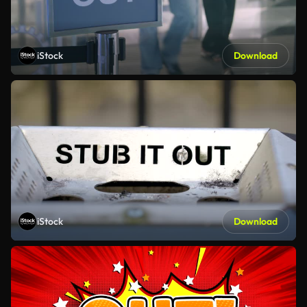
iStock
Download
iStock
Download