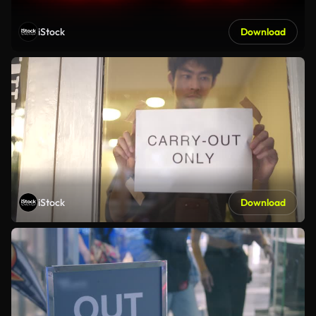
iStock
Download
iStock
Download