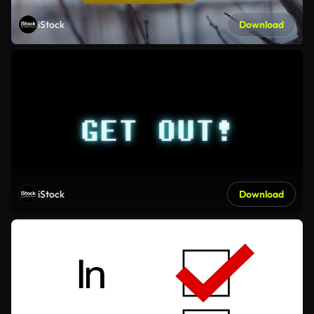
iStock
Download
iStock
Download