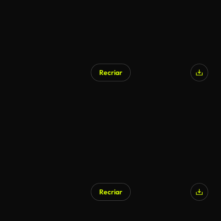
Recriar
Recriar