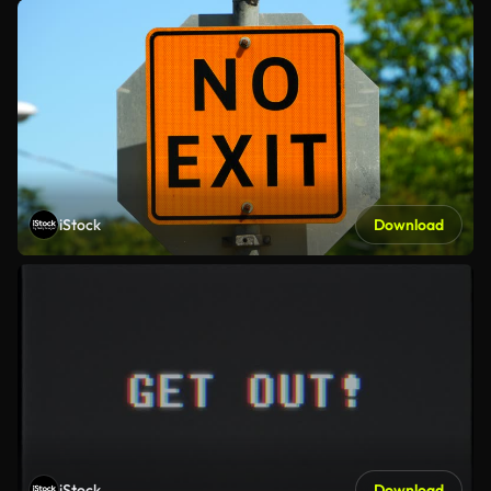
iStock
Download
iStock
Download