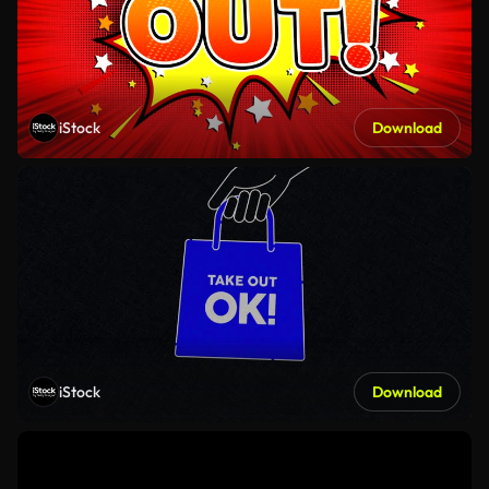
iStock
Download
iStock
Download