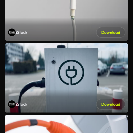
iStock
Download
iStock
Download