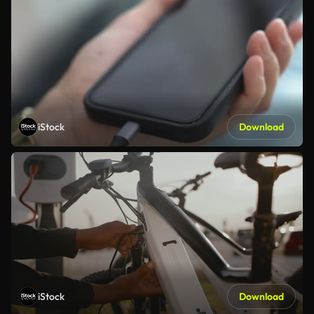
iStock
Download
iStock
Download