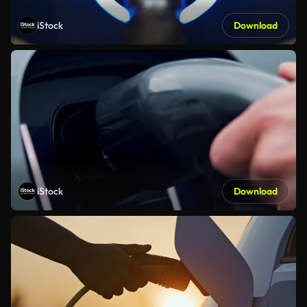
iStock
Download
iStock
Download