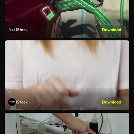
iStock
Download
iStock
Download