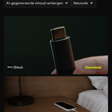
AI-gegenereerde inhoud verbergen
Nieuwste
iStock
Download