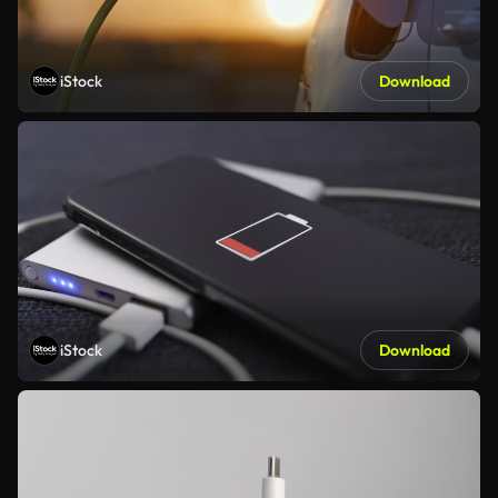
iStock
Download
iStock
Download