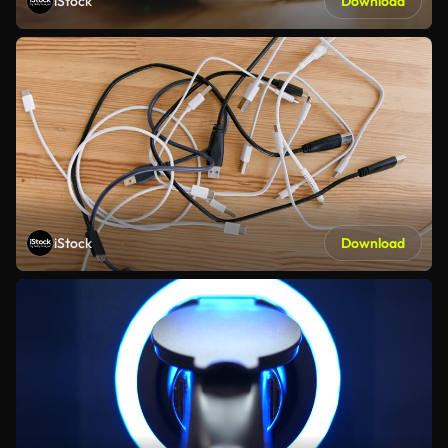
iStock
Download
iStock
Download