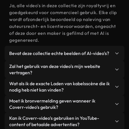
Ja, alle video's in deze collectie zijn royaltyvrij en
goedgekeurd voor commercieel gebruik. Elke clip
wordt afzonderlijk beoordeeld op naleving van
auteursrecht- en licentievoorwaarden, ongeacht
of deze door een maker is gefilmd of met AI is
gegenereerd.
Bevat deze collectie echte beelden of AI-video's?
Beide. Dit is een hybride bibliotheek die bestaat
Zal het gebruik van deze video's mijn website
uit echte, door mensen gefilmde beelden van
vertragen?
Laden van kabels, aangevuld met door AI
Niet als u voor onze geoptimaliseerde versies
Wat als ik de exacte Laden van kabelsscène die ik
gegenereerde video's. Elke video is duidelijk
kiest. Wij bieden lichtgewicht, webklare formaten
nodig heb niet kan vinden?
gelabeld, zodat je altijd weet wat je gebruikt.
die ontworpen zijn voor gebruik op de
Met Coverr AI Studio maak je direct een video.
Moet ik bronvermelding geven wanneer ik
achtergrond. Zo blijft de kwaliteit hoog, worden de
Beschrijf de scène – bijvoorbeeld "Laden van
Coverr-video's gebruik?
laadtijden geminimaliseerd en worden
kabels bij zonsondergang" – en de Studio
statistieken zoals LCP verbeterd.
Naamsvermelding is niet vereist. Alle video's in
Kan ik Coverr-video's gebruiken in YouTube-
genereert binnen enkele seconden een
onze stockbibliotheek zijn royaltyvrij en kunnen
content of betaalde advertenties?
gepersonaliseerde video die voldoet aan onze