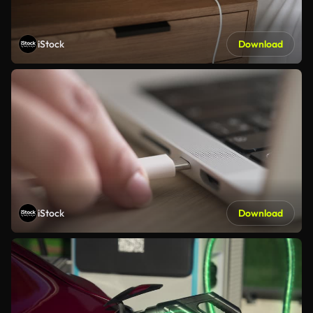
iStock
Download
iStock
Download