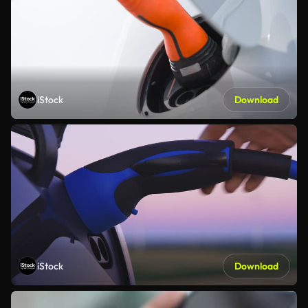
iStock
Download
iStock
Download