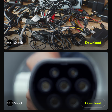
iStock
Download
iStock
Download