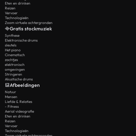
Eten en drinken
Reizen
Vervoer
Technologieën
Zoom virtuele achtergronden
Gratis stockmuziek
Synthese
Elektronische drums
sleutels
Het piano
Cinematisch
zachtjes
elektronisch
omgevingen
Stringeren
Akustische drums
Afbeeldingen
Natuur
Mensen
Liefde & Relaties
- Fitness
Aerial videografie
Eten en drinken
Reizen
Vervoer
Technologieën
Zoom virtuele achtergronden