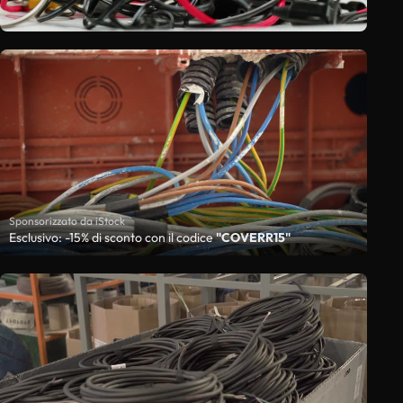
Sponsorizzato da iStock
Esclusivo: -15% di sconto con il codice
"COVERR15"