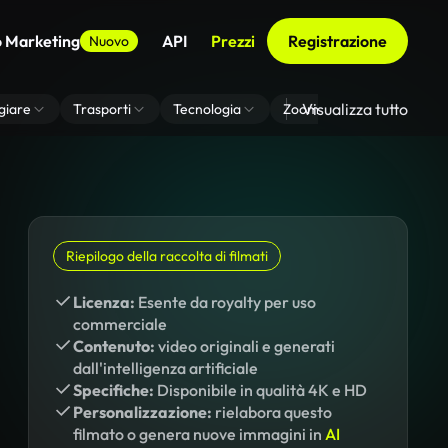
o Marketing
API
Prezzi
Registrazione
Nuovo
Visualizza tutto
giare
Trasporti
Tecnologia
Zoom Di Sfondo Virtuale
Riepilogo della raccolta di filmati
Licenza:
Esente da royalty per uso
commerciale
Contenuto:
video originali e generati
dall'intelligenza artificiale
Specifiche:
Disponibile in qualità 4K e HD
Personalizzazione:
rielabora questo
filmato o genera nuove immagini in
AI