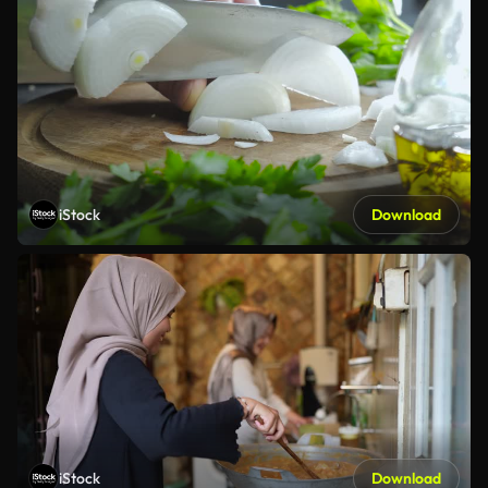
iStock
Download
iStock
Download