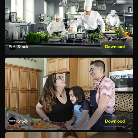
iStock
Download
iStock
Download