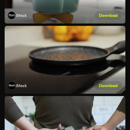
iStock
Download
iStock
Download