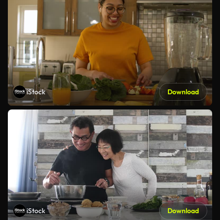
iStock
Download
iStock
Download