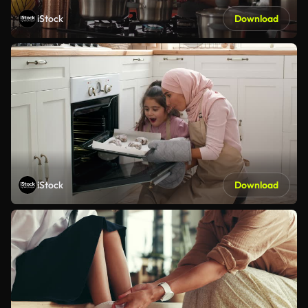
iStock
Download
iStock
Download