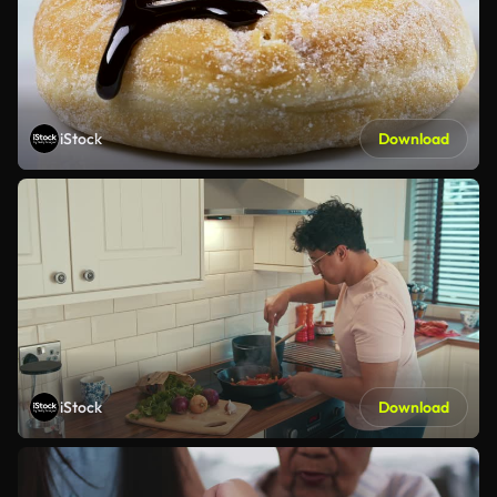
iStock
Download
iStock
Download