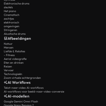
Elektronische drums
sleutels
Het piano
Cinematisch
zachtjes
elektronisch
omgevingen
Stringeren
Akustische drums
Afbeeldingen
Natuur
Mensen
Liefde & Relaties
- Fitness
Aerial videografie
Eten en drinken
Reizen
Vervoer
Technologieën
Zoom virtuele achtergronden
AI Workflows
Tekst-naar-video AI-workflows
AI-workflows voor beeld-naar-video-conversie
AI-modellen
Google Gemini Omni Flash
Google Nano Banana 2