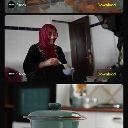
iStock
Download
iStock
Download