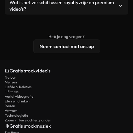
Ja. Je mag onze video's inkorten, bijsnijden of
Wat is het verschil tussen royaltyvrije en premium
een losstaand product.
remixen. Zorg er wel voor dat het eindproduct
video's?
voldoet aan onze licentievoorwaarden en niet als
Royaltyvrije video's bevatten commerciële
onbewerkt stockmateriaal wordt verspreid.
rechten, terwijl premium content exclusieve
beelden, 4K-resolutie en uitgebreidere
Heb je nog vragen?
licentiebescherming omvat.
Neem contact met ons op
Gratis stockvideo’s
Natuur
Mensen
Liefde & Relaties
- Fitness
Aerial videografie
Eten en drinken
Reizen
Vervoer
Technologieën
Zoom virtuele achtergronden
Gratis stockmuziek
Synthese