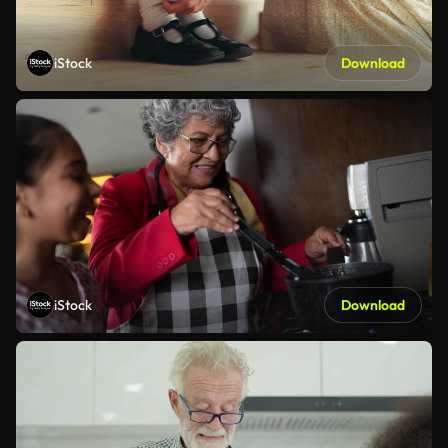
iStock
Download
iStock
Download