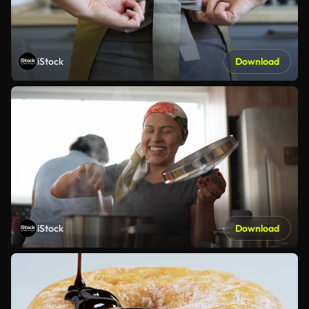
iStock
Download
iStock
Download