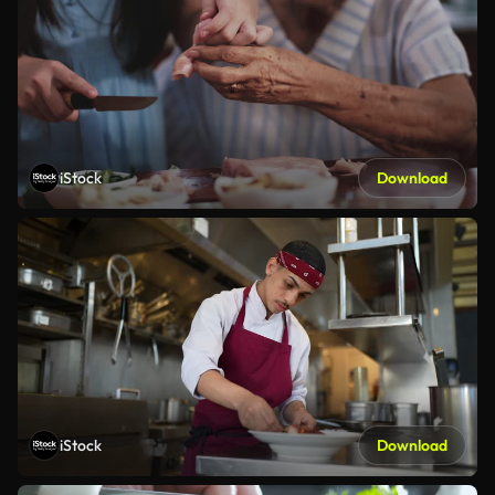
iStock
Download
iStock
Download