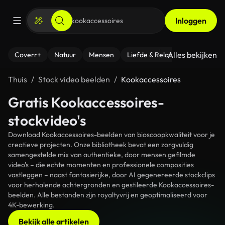
Inloggen
Alles bekijken
Coverr+
Natuur
Mensen
Liefde & Relaties
- Fitness
Thuis
Stock video beelden
Kookaccessoires
Gratis Kookaccessoires-
stockvideo's
Download Kookaccessoires-beelden van bioscoopkwaliteit voor je
creatieve projecten. Onze bibliotheek bevat een zorgvuldig
samengestelde mix van authentieke, door mensen gefilmde
video's – die echte momenten en professionele composities
vastleggen – naast fantasierijke, door AI gegenereerde stockclips
voor herhalende achtergronden en gestileerde Kookaccessoires-
beelden. Alle bestanden zijn royaltyvrij en geoptimaliseerd voor
4K-bewerking.
Bekijk alle artikelen