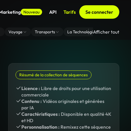
 Marketing
API
Tarifs
Se connecter
Nouveau
Afficher tout
Voyage
Transports
La Technologie
Zoom En Arri
Résumé de la collection de séquences
Licence :
Libre de droits pour une utilisation
commerciale
Contenu :
Vidéos originales et générées
par IA
Caractéristiques :
Disponible en qualité 4K
et HD
Personnalisation :
Remixez cette séquence