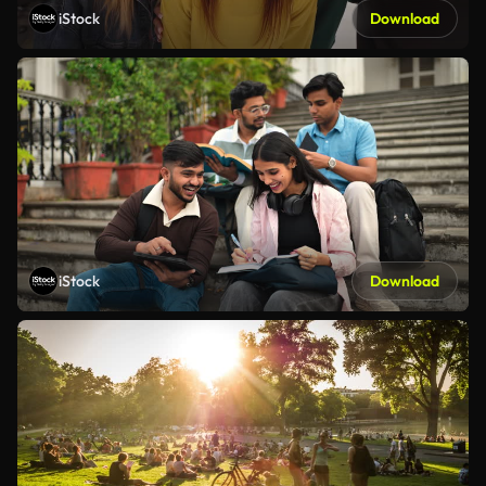
iStock
Download
iStock
Download