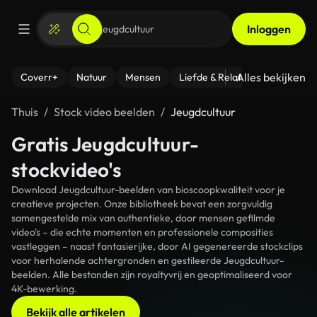
Inloggen
Alles bekijken
Coverr+
Natuur
Mensen
Liefde & Relaties
- Fitness
Thuis
Stock video beelden
Jeugdcultuur
Gratis Jeugdcultuur-
stockvideo's
Download Jeugdcultuur-beelden van bioscoopkwaliteit voor je
creatieve projecten. Onze bibliotheek bevat een zorgvuldig
samengestelde mix van authentieke, door mensen gefilmde
video's – die echte momenten en professionele composities
vastleggen – naast fantasierijke, door AI gegenereerde stockclips
voor herhalende achtergronden en gestileerde Jeugdcultuur-
beelden. Alle bestanden zijn royaltyvrij en geoptimaliseerd voor
4K-bewerking.
Bekijk alle artikelen