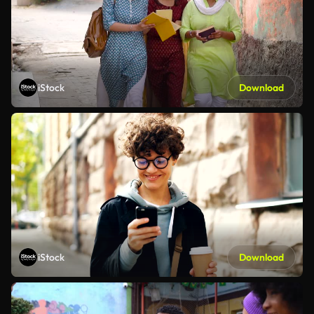
iStock
Download
iStock
Download