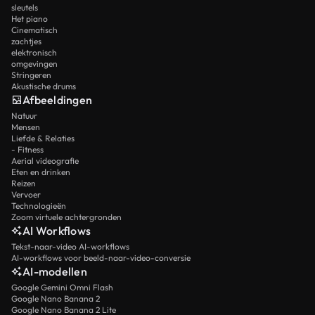
sleutels
Het piano
Cinematisch
zachtjes
elektronisch
omgevingen
Stringeren
Akustische drums
Afbeeldingen
Natuur
Mensen
Liefde & Relaties
- Fitness
Aerial videografie
Eten en drinken
Reizen
Vervoer
Technologieën
Zoom virtuele achtergronden
AI Workflows
Tekst-naar-video AI-workflows
AI-workflows voor beeld-naar-video-conversie
AI-modellen
Google Gemini Omni Flash
Google Nano Banana 2
Google Nano Banana 2 Lite