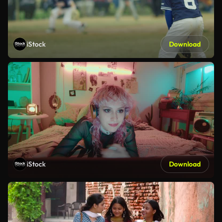
iStock
Download
iStock
Download