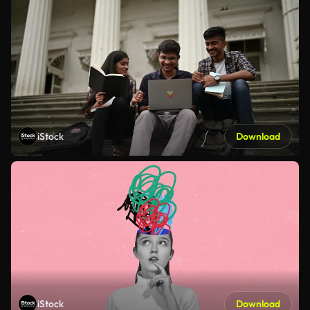
iStock
Download
iStock
Download