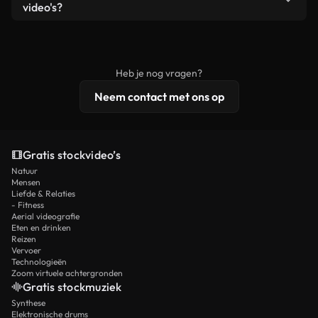
remixen. Zorg er wel voor dat het eindproduct
video's?
voldoet aan onze licentievoorwaarden en niet als
Royaltyvrije video's bevatten commerciële
onbewerkt stockmateriaal wordt verspreid.
rechten, terwijl premium content exclusieve
beelden, 4K-resolutie en uitgebreidere
Heb je nog vragen?
licentiebescherming omvat.
Neem contact met ons op
Gratis stockvideo’s
Natuur
Mensen
Liefde & Relaties
- Fitness
Aerial videografie
Eten en drinken
Reizen
Vervoer
Technologieën
Zoom virtuele achtergronden
Gratis stockmuziek
Synthese
Elektronische drums