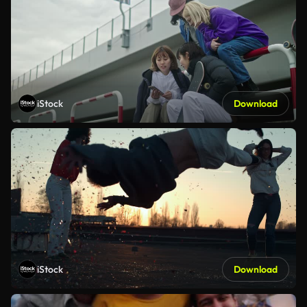
iStock
Download
iStock
Download