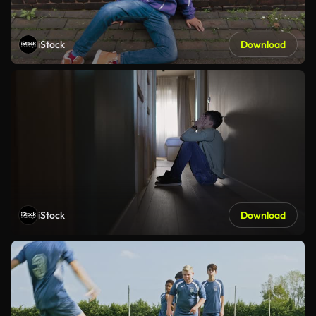
iStock
Download
iStock
Download