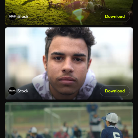
iStock
Download
iStock
Download