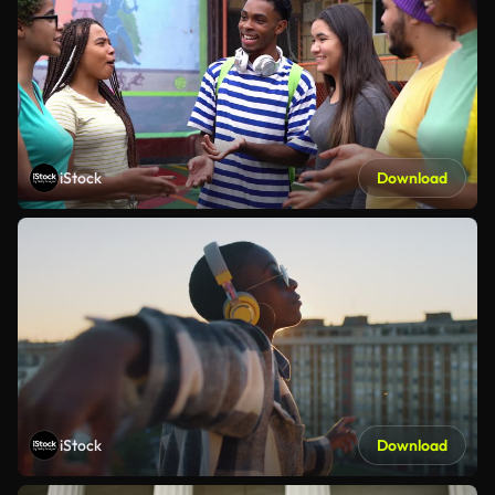
iStock
Download
iStock
Download