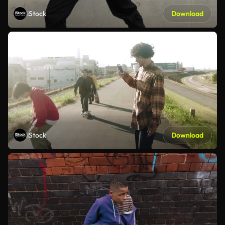
iStock
Download
iStock
Download