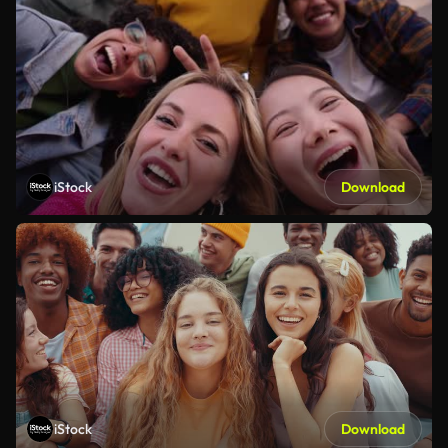
iStock
Download
iStock
Download