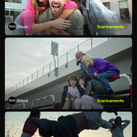
iStock
Scaricamento
iStock
Scaricamento