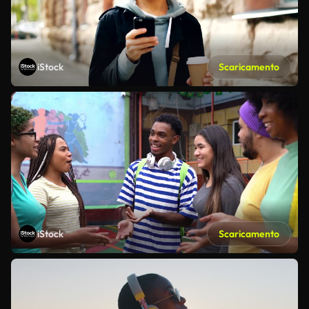
iStock
Scaricamento
iStock
Scaricamento