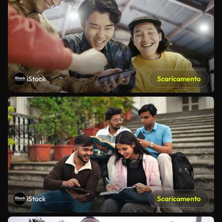
iStock
Scaricamento
iStock
Scaricamento