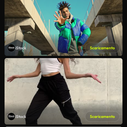
iStock
Scaricamento
iStock
Scaricamento