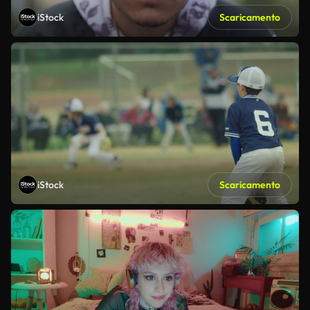
iStock
Scaricamento
iStock
Scaricamento