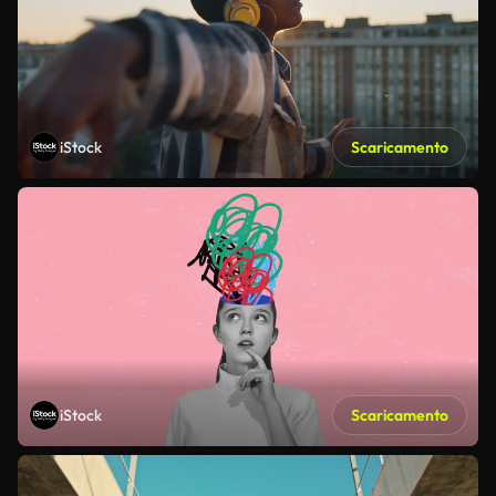
iStock
Scaricamento
iStock
Scaricamento