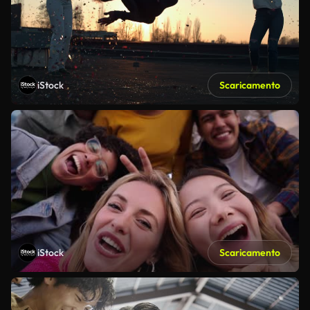
iStock
Scaricamento
iStock
Scaricamento