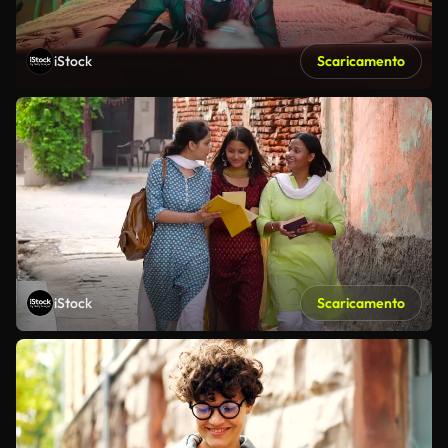
iStock
Scaricamento
iStock
Scaricamento