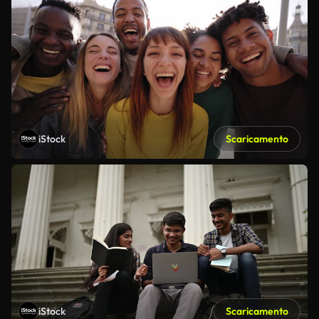
iStock
Scaricamento
iStock
Scaricamento