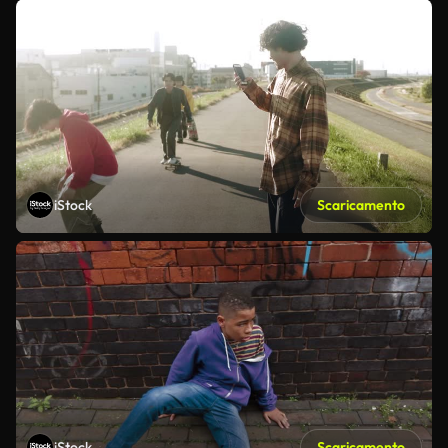
iStock
Scaricamento
iStock
Scaricamento