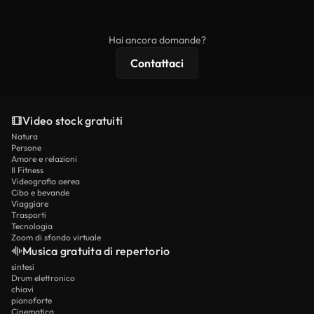
ridistribuito come contenuto stock non riprodotto.
mentre i contenuti premium includono filmati
esclusivi, risoluzione 4K e protezioni di licenza
Hai ancora domande?
estese.
Contattaci
Video stock gratuiti
Natura
Persone
Amore e relazioni
Il Fitness
Videografia aerea
Cibo e bevande
Viaggiare
Trasporti
Tecnologia
Zoom di sfondo virtuale
Musica gratuita di repertorio
sintesi
Drum elettronico
chiavi
pianoforte
Cinematica