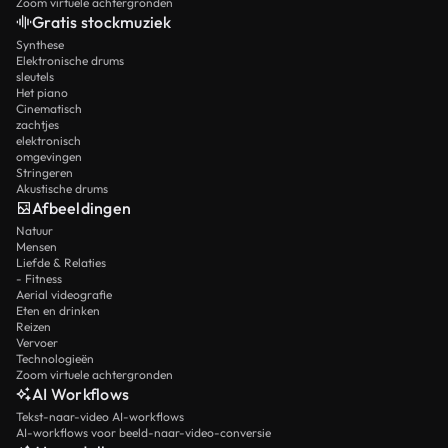
Zoom virtuele achtergronden
Gratis stockmuziek
Synthese
Elektronische drums
sleutels
Het piano
Cinematisch
zachtjes
elektronisch
omgevingen
Stringeren
Akustische drums
Afbeeldingen
Natuur
Mensen
Liefde & Relaties
- Fitness
Aerial videografie
Eten en drinken
Reizen
Vervoer
Technologieën
Zoom virtuele achtergronden
AI Workflows
Tekst-naar-video AI-workflows
AI-workflows voor beeld-naar-video-conversie