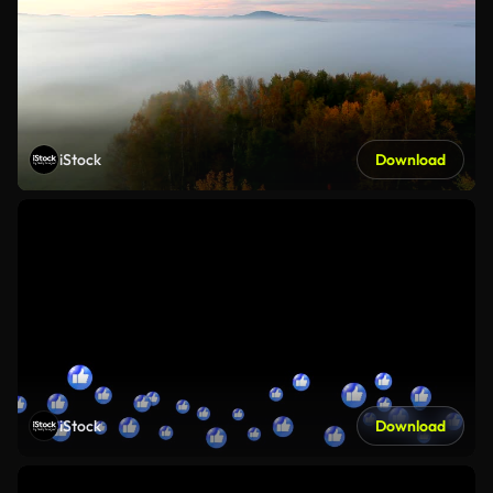
iStock
Download
iStock
Download