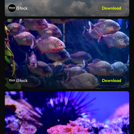
iStock
Download
iStock
Download