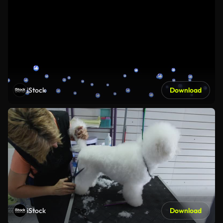
iStock
Download
iStock
Download