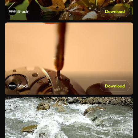
iStock
Download
iStock
Download