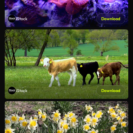
iStock
Download
iStock
Download