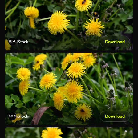
iStock
Download
iStock
Download