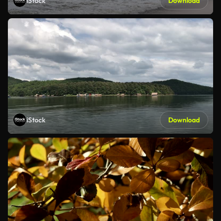
iStock
Download
iStock
Download