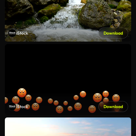
iStock
Download
iStock
Download