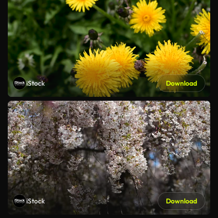
iStock
Download
iStock
Download