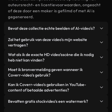
auteursrecht- en licentievoorwaarden, ongeacht
of deze door een maker is gefilmd of met AI is
gegenereerd.
Bevat deze collectie echte beelden of AI-video's?
Beide. Dit is een hybride bibliotheek die bestaat
Zal het gebruik van deze video's mijn website
uit echte, door mensen gefilmde beelden van HD
vertragen?
video’s, aangevuld met door AI gegenereerde
Niet als u voor onze geoptimaliseerde versies
Wat als ik de exacte HD video’sscène die ik nodig
video's. Elke video is duidelijk gelabeld, zodat je
kiest. Wij bieden lichtgewicht, webklare formaten
heb niet kan vinden?
altijd weet wat je gebruikt.
die ontworpen zijn voor gebruik op de
Met Coverr AI Studio maak je direct een video.
Moet ik bronvermelding geven wanneer ik
achtergrond. Zo blijft de kwaliteit hoog, worden de
Beschrijf de scène – bijvoorbeeld "HD video’s bij
Coverr-video's gebruik?
laadtijden geminimaliseerd en worden
zonsondergang" – en de Studio genereert binnen
statistieken zoals LCP verbeterd.
Naamsvermelding is niet vereist. Alle video's in
Kan ik Coverr-video's gebruiken in YouTube-
enkele seconden een gepersonaliseerde video die
onze stockbibliotheek zijn royaltyvrij en kunnen
content of betaalde advertenties?
voldoet aan onze licentievoorwaarden.
worden gebruikt zonder de maker te vermelden –
Ja. Alle stockbeelden van Coverr kunnen worden
hoewel dit altijd op prijs wordt gesteld.
Bevatten gratis stockvideo's een watermerk?
gebruikt in YouTube-video's met advertentie-
inkomsten, promoties op sociale media en
Nee. Geen van onze gratis video's – of ze nu echt