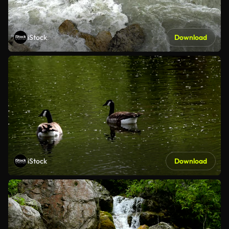
iStock
Download
iStock
Download