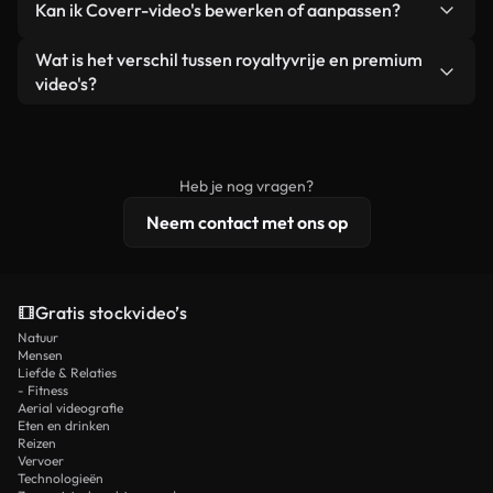
Kan ik Coverr-video's bewerken of aanpassen?
advertenties van klanten, zolang je de beelden
zijn of door AI gegenereerd – bevat watermerken.
zelf niet doorverkoopt of opnieuw distribueert als
Je krijgt schoon, direct bruikbaar beeldmateriaal.
Ja. Je mag onze video's inkorten, bijsnijden of
Wat is het verschil tussen royaltyvrije en premium
een losstaand product.
remixen. Zorg er wel voor dat het eindproduct
video's?
voldoet aan onze licentievoorwaarden en niet als
Royaltyvrije video's bevatten commerciële
onbewerkt stockmateriaal wordt verspreid.
rechten, terwijl premium content exclusieve
beelden, 4K-resolutie en uitgebreidere
Heb je nog vragen?
licentiebescherming omvat.
Neem contact met ons op
Gratis stockvideo’s
Natuur
Mensen
Liefde & Relaties
- Fitness
Aerial videografie
Eten en drinken
Reizen
Vervoer
Technologieën