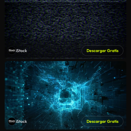
iStock
Descargar Gratis
iStock
Descargar Gratis