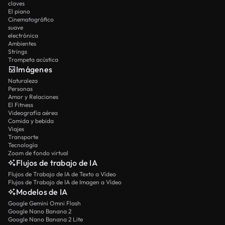
claves
El piano
Cinematográfico
suave
electrónica
Ambientes
Strings
Trompeta acústica
Imágenes
Naturaleza
Personas
Amor y Relaciones
El Fitness
Videografía aérea
Comida y bebida
Viajes
Transporte
Tecnología
Zoom de fondo virtual
Flujos de trabajo de IA
Flujos de Trabajo de IA de Texto a Vídeo
Flujos de Trabajo de IA de Imagen a Vídeo
Modelos de IA
Google Gemini Omni Flash
Google Nano Banana 2
Google Nano Banana 2 Lite