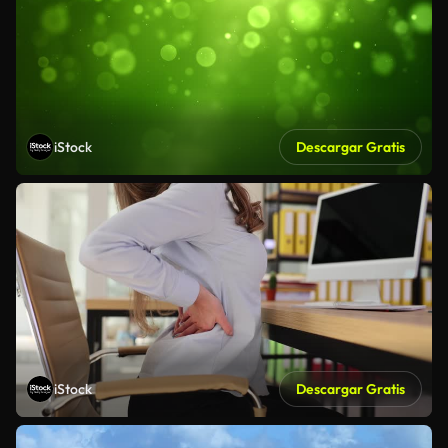
iStock
Descargar Gratis
iStock
Descargar Gratis