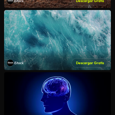
iStock
Descargar Gratis
iStock
Descargar Gratis