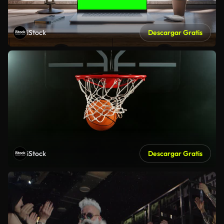
iStock
Descargar Gratis
iStock
Descargar Gratis