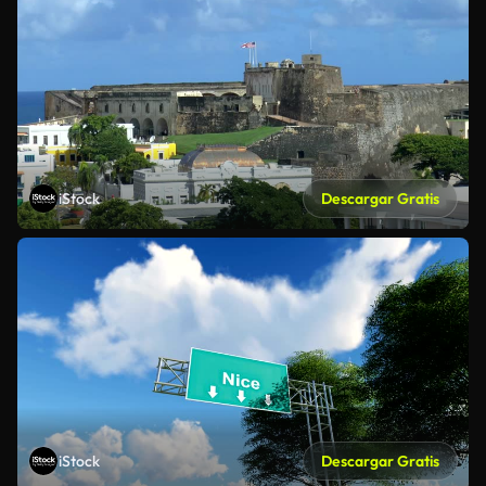
iStock
Descargar Gratis
iStock
Descargar Gratis