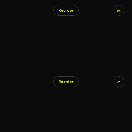
Recréer
Recréer