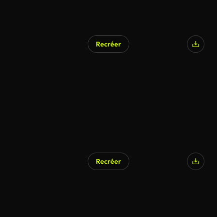
Recréer
Recréer