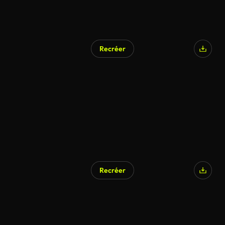
Recréer
Recréer