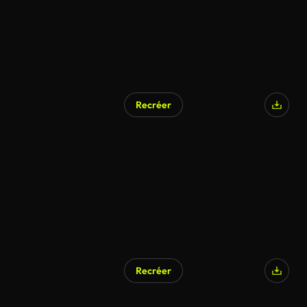
Recréer
Recréer