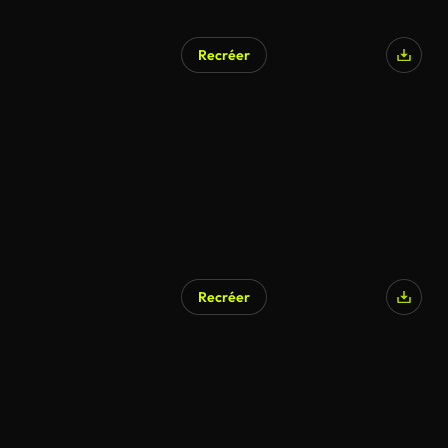
Recréer
Recréer