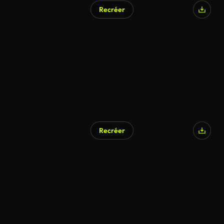
Recréer
Recréer