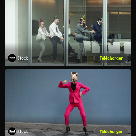
iStock
Télécharger
iStock
Télécharger