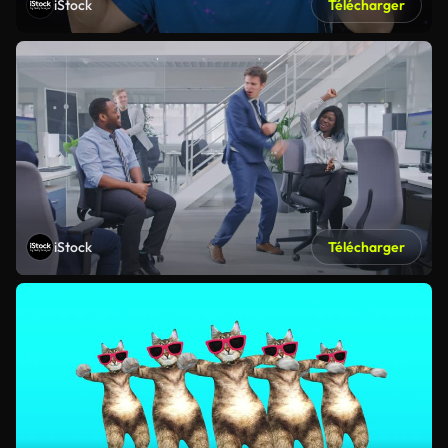
iStock
Télécharger
iStock
Télécharger