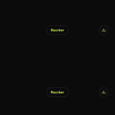
Recréer
Recréer