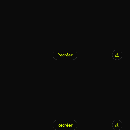
Recréer
Recréer