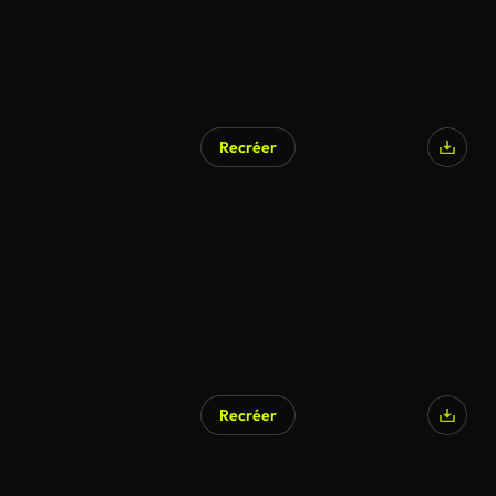
Recréer
Recréer