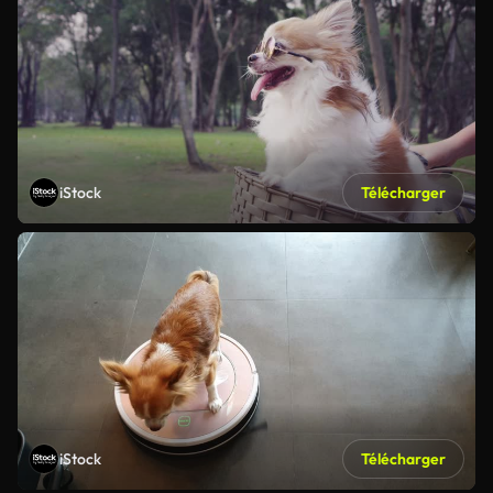
iStock
Télécharger
iStock
Télécharger