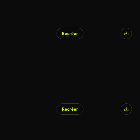
Recréer
Recréer