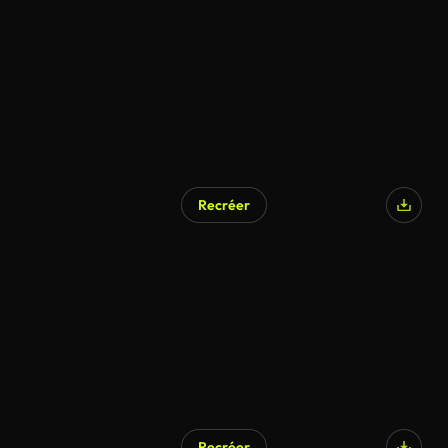
Recréer
Recréer