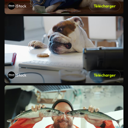
iStock
Télécharger
iStock
Télécharger