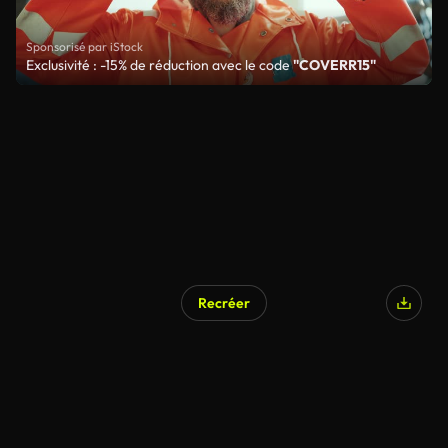
Sponsorisé par iStock
Exclusivité : -15% de réduction avec le code
"COVERR15"
Recréer