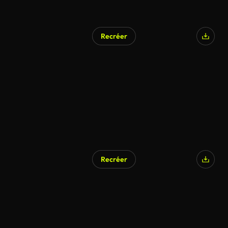
Recréer
Recréer