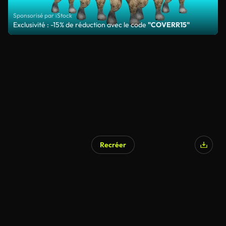
Sponsorisé par iStock
Exclusivité : -15% de réduction avec le code
"COVERR15"
Recréer