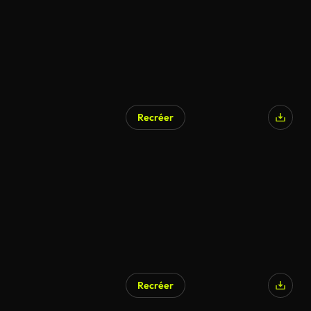
Recréer
Recréer