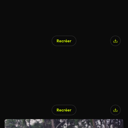
Recréer
Recréer