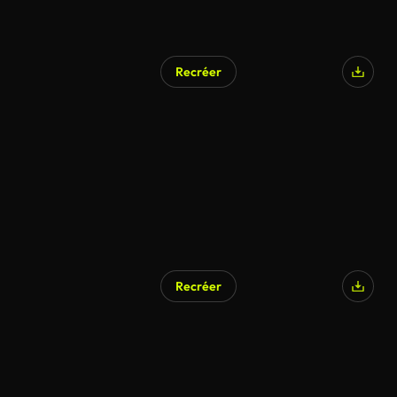
Recréer
Recréer