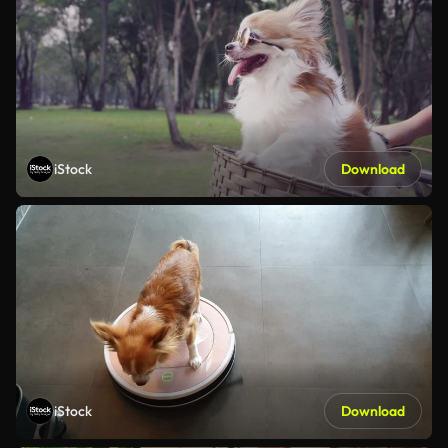
iStock
Download
iStock
Download