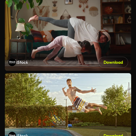
iStock
Download
iStock
Download