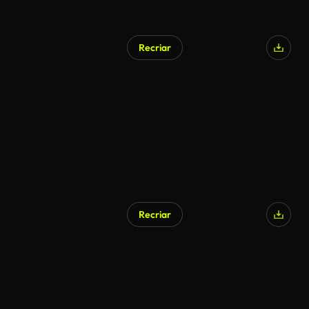
Recriar
Recriar