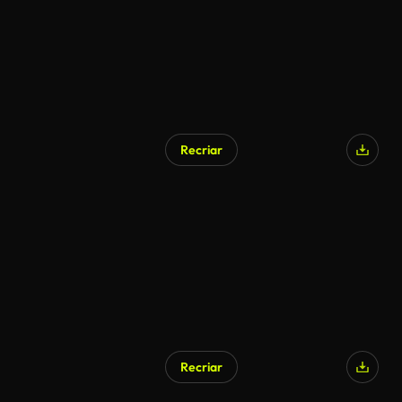
Recriar
Recriar