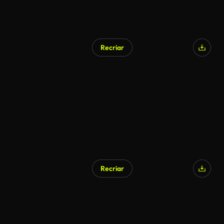
Recriar
Recriar