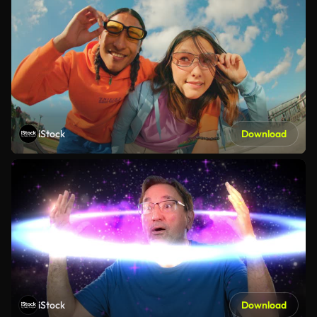
iStock
Download
iStock
Download