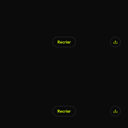
Recriar
Recriar