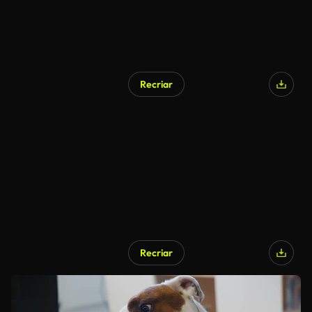
Recriar
Recriar