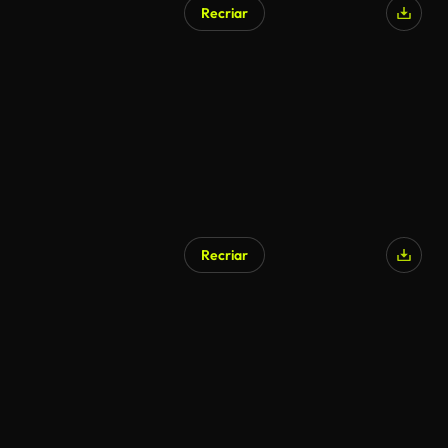
Recriar
Recriar