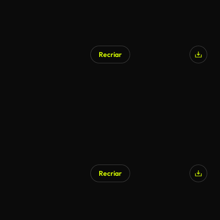
Recriar
Recriar