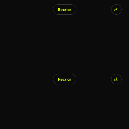
Recriar
Recriar