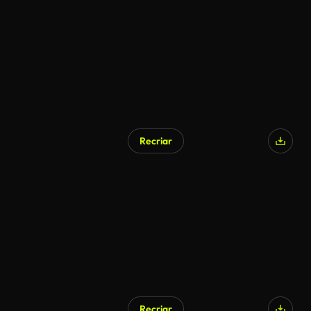
Recriar
Recriar