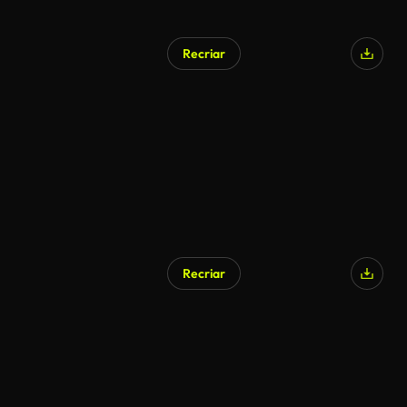
Recriar
Recriar