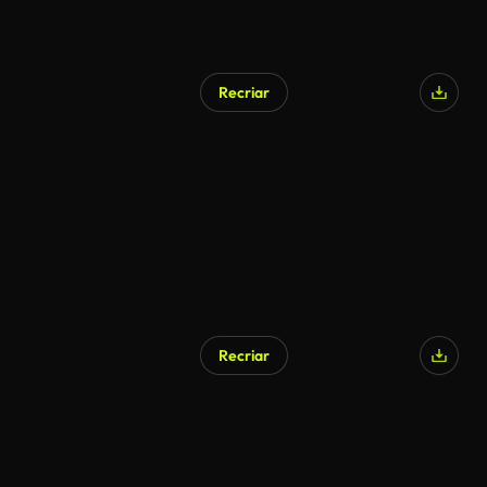
Recriar
Recriar