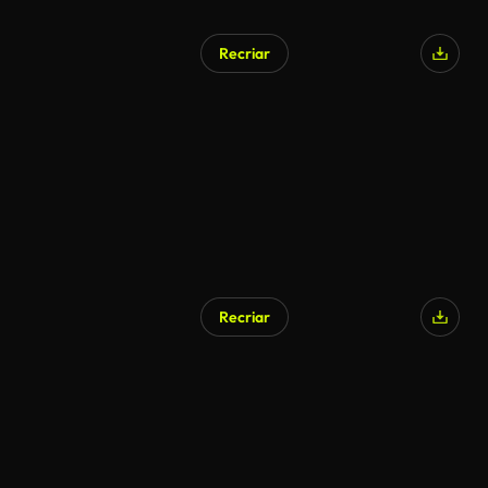
Recriar
Recriar