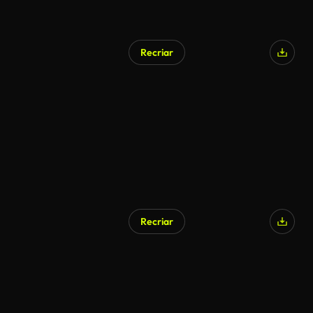
Recriar
Recriar