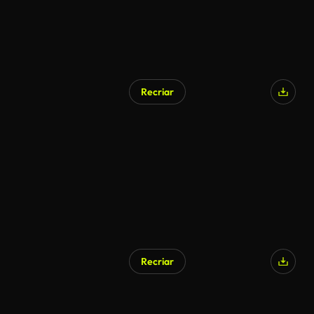
Recriar
Recriar