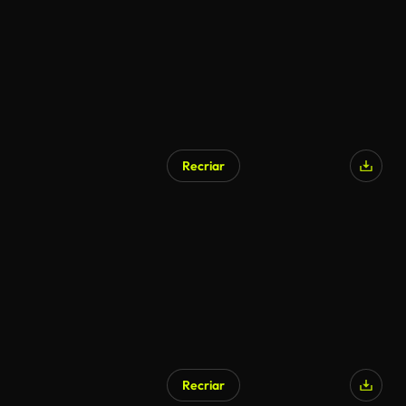
Recriar
Recriar