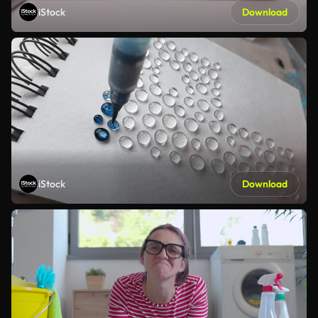
iStock
Download
iStock
Download