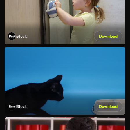
iStock
Download
iStock
Download