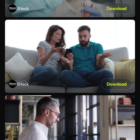
iStock
Download
iStock
Download