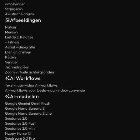
omgevingen
Stringeren
Akustische drums
Afbeeldingen
Natuur
Mensen
Liefde & Relaties
- Fitness
Aerial videografie
Eten en drinken
Reizen
Vervoer
Technologieën
Zoom virtuele achtergronden
AI Workflows
Tekst-naar-video AI-workflows
AI-workflows voor beeld-naar-video-conversie
AI-modellen
Google Gemini Omni Flash
Google Nano Banana 2
Google Nano Banana 2 Lite
Seedance 2.0
Seedance 2.0 Fast
Seedance 2.0 Mini
Happy Horse 1.1
Seedream 5.0 Pro