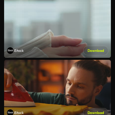
iStock
Download
iStock
Download