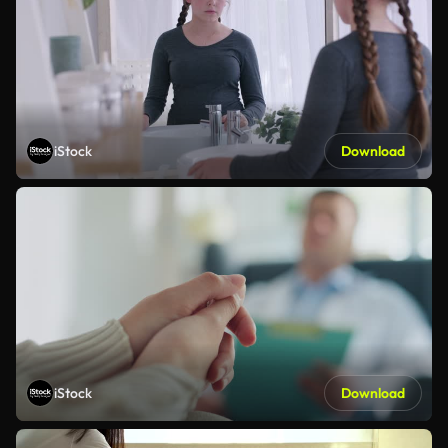
iStock
Download
iStock
Download