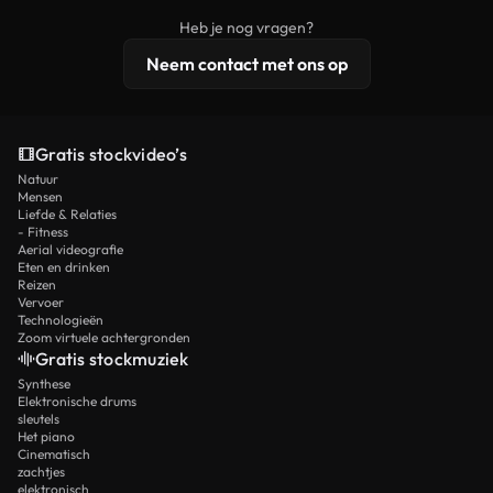
beelden, 4K-resolutie en uitgebreidere
Heb je nog vragen?
licentiebescherming omvat.
Neem contact met ons op
Gratis stockvideo’s
Natuur
Mensen
Liefde & Relaties
- Fitness
Aerial videografie
Eten en drinken
Reizen
Vervoer
Technologieën
Zoom virtuele achtergronden
Gratis stockmuziek
Synthese
Elektronische drums
sleutels
Het piano
Cinematisch
zachtjes
elektronisch