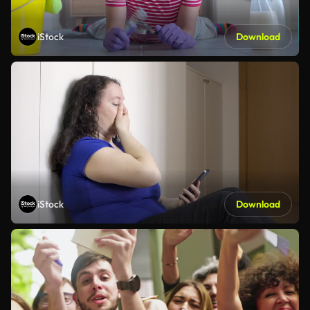
iStock
Download
iStock
Download