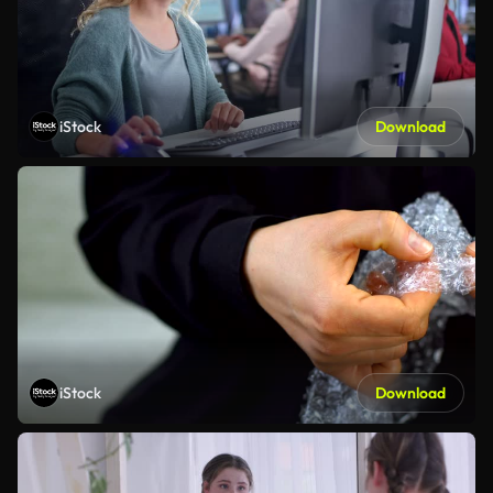
iStock
Download
iStock
Download