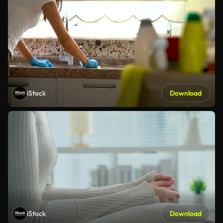
iStock
Download
iStock
Download