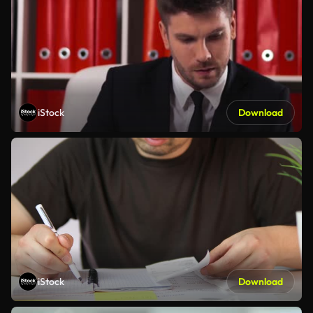
iStock
Download
iStock
Download