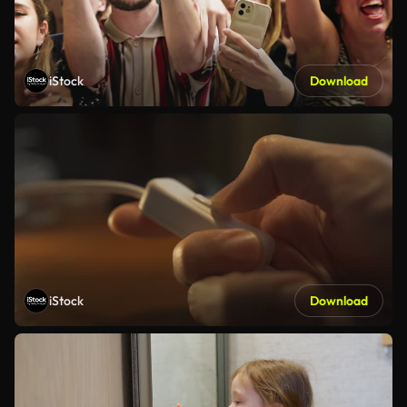
iStock
Download
iStock
Download