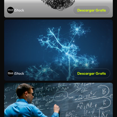
iStock
Descargar Gratis
iStock
Descargar Gratis