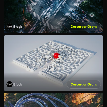
iStock
Descargar Gratis
iStock
Descargar Gratis