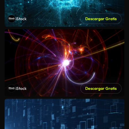
iStock
Descargar Gratis
iStock
Descargar Gratis