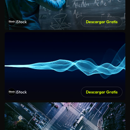
iStock
Descargar Gratis
iStock
Descargar Gratis