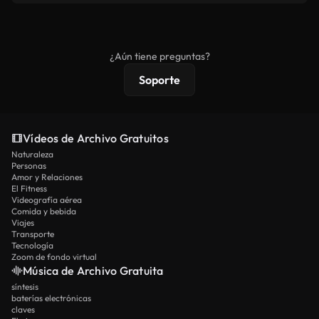
se redistribuya como metraje de stock básico.
Los vídeos royalty-free incluyen derechos
comerciales estándar; el contenido premium
ofrece metraje exclusivo, resolución 4K y
¿Aún tiene preguntas?
protecciones de licencia extendidas.
Soporte
Vídeos de Archivo Gratuitos
Naturaleza
Personas
Amor y Relaciones
El Fitness
Videografía aérea
Comida y bebida
Viajes
Transporte
Tecnología
Zoom de fondo virtual
Música de Archivo Gratuita
síntesis
baterías electrónicas
claves