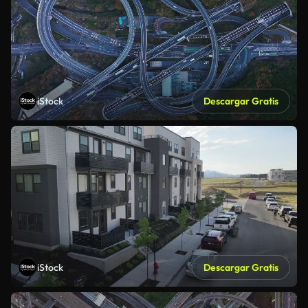
iStock
Descargar Gratis
iStock
Descargar Gratis