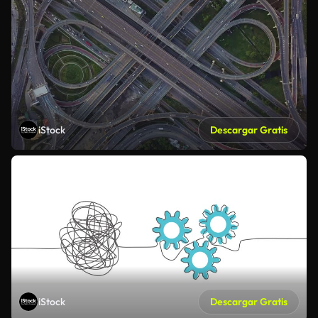
iStock
Descargar Gratis
iStock
Descargar Gratis