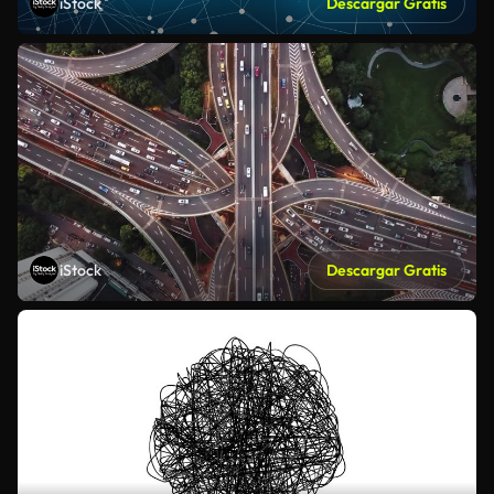
iStock
Descargar Gratis
iStock
Descargar Gratis