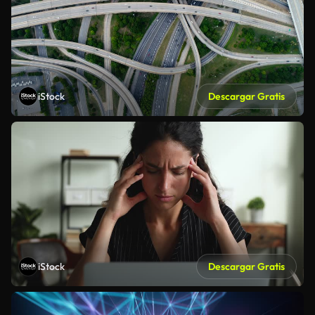
iStock
Descargar Gratis
iStock
Descargar Gratis