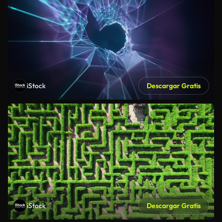
iStock
Descargar Gratis
iStock
Descargar Gratis