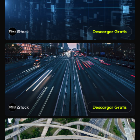
iStock
Descargar Gratis
iStock
Descargar Gratis