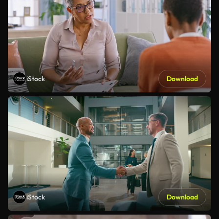
iStock
Download
iStock
Download