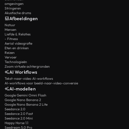
omgevingen
Stringeren
Akustische drums
Afbeeldingen
Natuur
Mensen
Liefde & Relaties
- Fitness
Aerial videografie
Eten en drinken
Reizen
Vervoer
Technologieën
Zoom virtuele achtergronden
AI Workflows
Tekst-naar-video AI-workflows
AI-workflows voor beeld-naar-video-conversie
AI-modellen
Google Gemini Omni Flash
Google Nano Banana 2
Google Nano Banana 2 Lite
Seedance 2.0
Seedance 2.0 Fast
Seedance 2.0 Mini
Happy Horse 1.1
Seedream 5.0 Pro