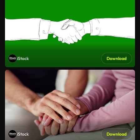
iStock
Download
iStock
Download