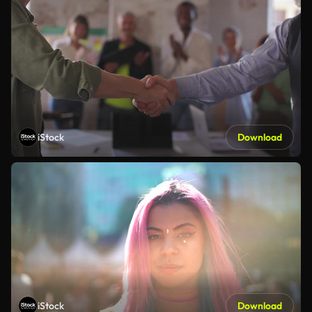
iStock
Download
iStock
Download