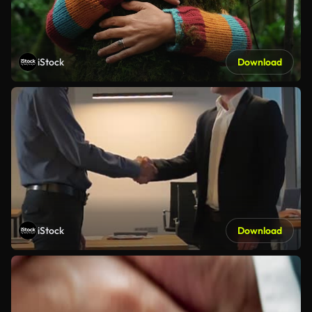
iStock
Download
iStock
Download