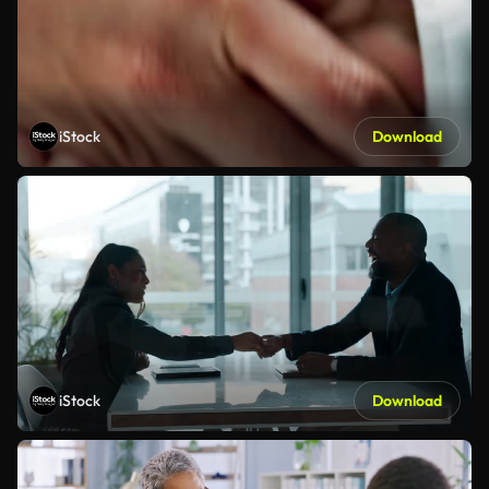
iStock
Download
iStock
Download