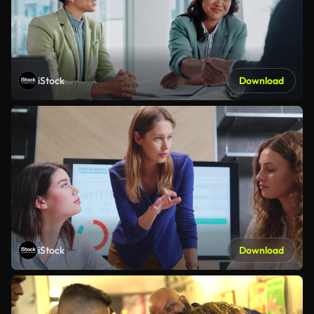
iStock
Download
iStock
Download