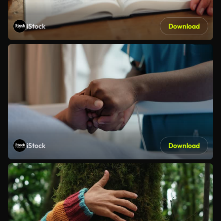
iStock
Download
iStock
Download