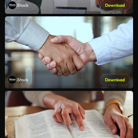
iStock
Download
iStock
Download