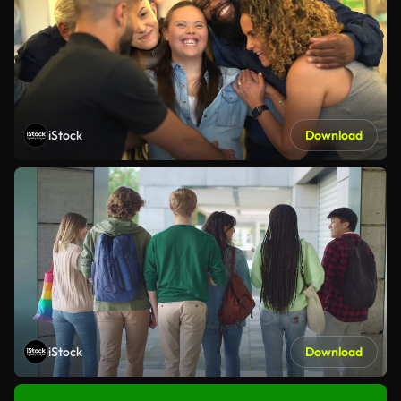
iStock
Download
iStock
Download