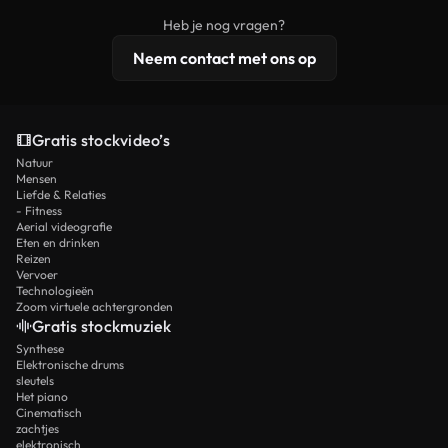
beelden, 4K-resolutie en uitgebreidere
Heb je nog vragen?
licentiebescherming omvat.
Neem contact met ons op
Gratis stockvideo’s
Natuur
Mensen
Liefde & Relaties
- Fitness
Aerial videografie
Eten en drinken
Reizen
Vervoer
Technologieën
Zoom virtuele achtergronden
Gratis stockmuziek
Synthese
Elektronische drums
sleutels
Het piano
Cinematisch
zachtjes
elektronisch