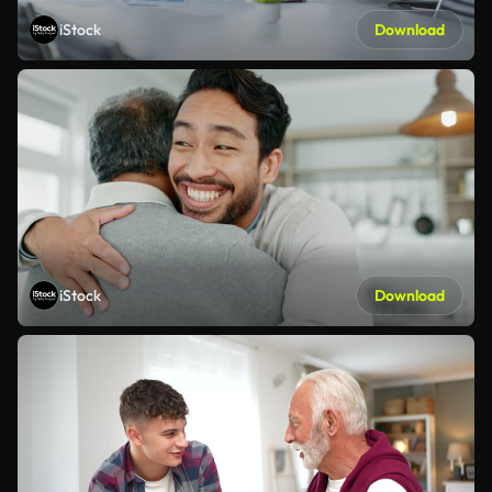
iStock
Download
iStock
Download