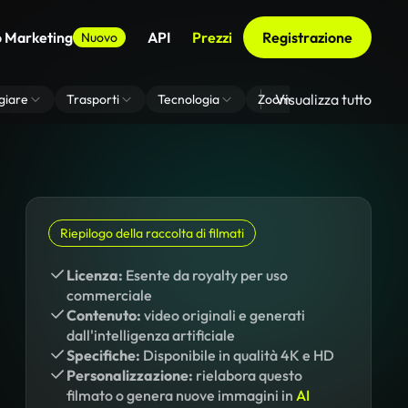
o Marketing
API
Prezzi
Registrazione
Nuovo
Visualizza tutto
giare
Trasporti
Tecnologia
Zoom Di Sfondo Virtuale
Riepilogo della raccolta di filmati
Licenza:
Esente da royalty per uso
commerciale
Contenuto:
video originali e generati
dall'intelligenza artificiale
Specifiche:
Disponibile in qualità 4K e HD
Personalizzazione:
rielabora questo
filmato o genera nuove immagini in
AI