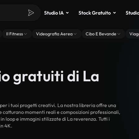
Studio IA
Stock Gratuito
Studi
Il Fitness
Videografia Aerea
Cibo E Bevande
Viag
o gratuiti di La
r i tuoi progetti creativi. La nostra libreria offre una
he catturano momenti reali e composizioni professionali,
n loop e immagini stilizzate di La reverenza. Tutti i
in 4K.