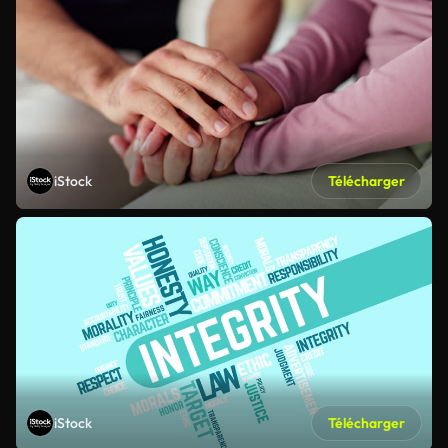
iStock
Télécharger
iStock
Télécharger