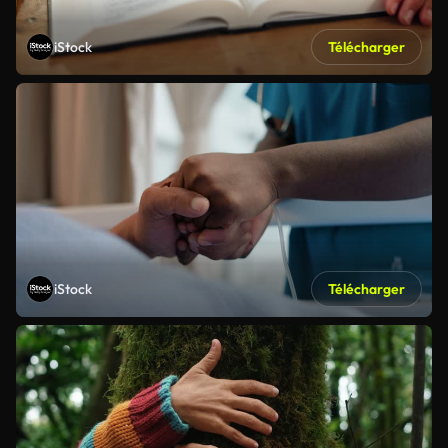
iStock
Télécharger
iStock
Télécharger