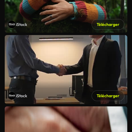
iStock
Télécharger
iStock
Télécharger