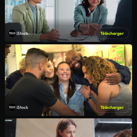
iStock
Télécharger
iStock
Télécharger