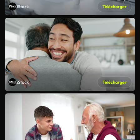
iStock
Télécharger
iStock
Télécharger