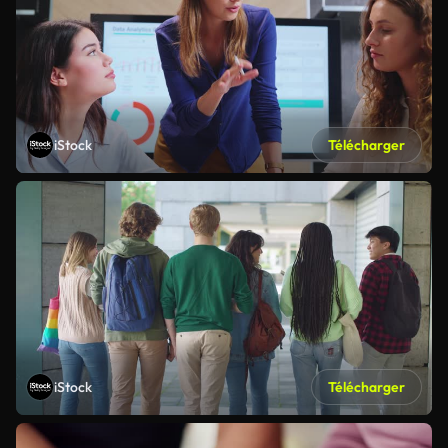
iStock
Télécharger
iStock
Télécharger