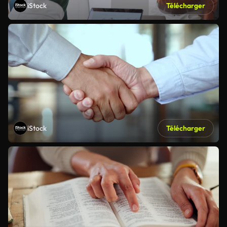
iStock
Télécharger
iStock
Télécharger