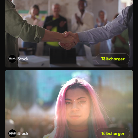
iStock
Télécharger
iStock
Télécharger