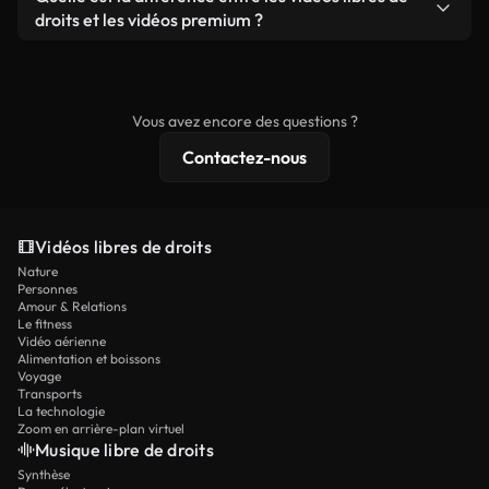
prêtes à l'emploi.
remixer nos vidéos. Assurez-vous simplement que
droits et les vidéos premium ?
le produit final respecte notre licence et ne soit
Les vidéos libres de droits incluent les droits
pas redistribué en tant que contenu libre de droits.
commerciaux, tandis que le contenu premium
comprend des séquences exclusives, une
Vous avez encore des questions ?
résolution 4K et des protections de licence
Contactez-nous
étendues.
Vidéos libres de droits
Nature
Personnes
Amour & Relations
Le fitness
Vidéo aérienne
Alimentation et boissons
Voyage
Transports
La technologie
Zoom en arrière-plan virtuel
Musique libre de droits
Synthèse