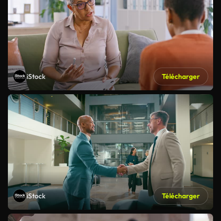
iStock
Télécharger
iStock
Télécharger