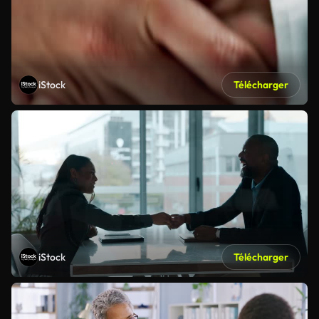
iStock
Télécharger
iStock
Télécharger