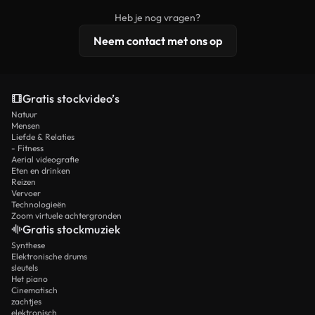
beelden, 4K-resolutie en uitgebreidere
Heb je nog vragen?
licentiebescherming omvat.
Neem contact met ons op
Gratis stockvideo’s
Natuur
Mensen
Liefde & Relaties
- Fitness
Aerial videografie
Eten en drinken
Reizen
Vervoer
Technologieën
Zoom virtuele achtergronden
Gratis stockmuziek
Synthese
Elektronische drums
sleutels
Het piano
Cinematisch
zachtjes
elektronisch