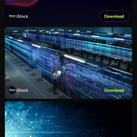
iStock
Download
iStock
Download