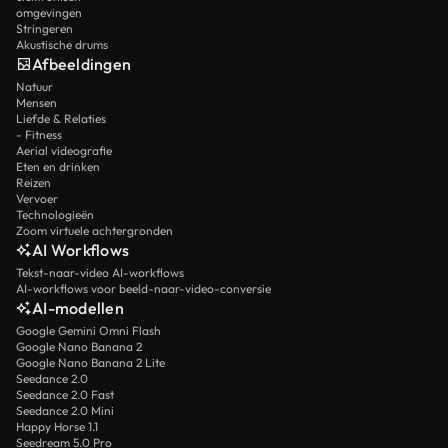
omgevingen
Stringeren
Akustische drums
Afbeeldingen
Natuur
Mensen
Liefde & Relaties
- Fitness
Aerial videografie
Eten en drinken
Reizen
Vervoer
Technologieën
Zoom virtuele achtergronden
AI Workflows
Tekst-naar-video AI-workflows
AI-workflows voor beeld-naar-video-conversie
AI-modellen
Google Gemini Omni Flash
Google Nano Banana 2
Google Nano Banana 2 Lite
Seedance 2.0
Seedance 2.0 Fast
Seedance 2.0 Mini
Happy Horse 1.1
Seedream 5.0 Pro