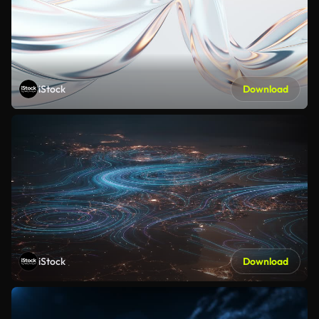
iStock
Download
iStock
Download