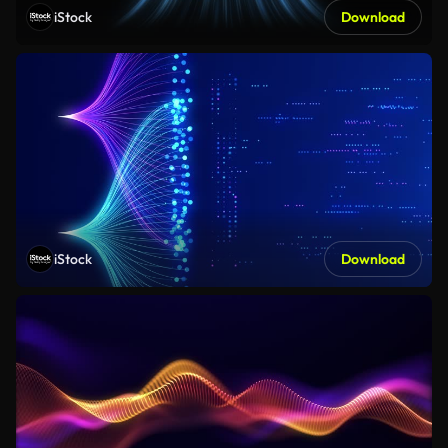
iStock
Download
iStock
Download