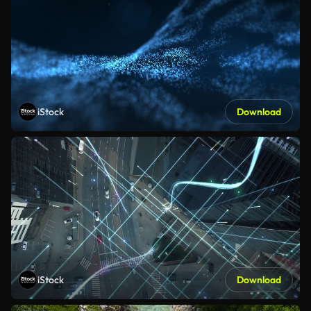
iStock
Download
iStock
Download