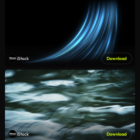
iStock
Download
iStock
Download