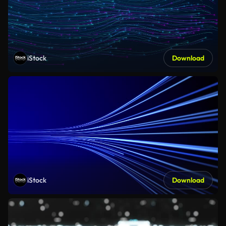
iStock
Download
iStock
Download