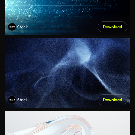
iStock
Download
iStock
Download