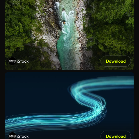
iStock
Download
iStock
Download