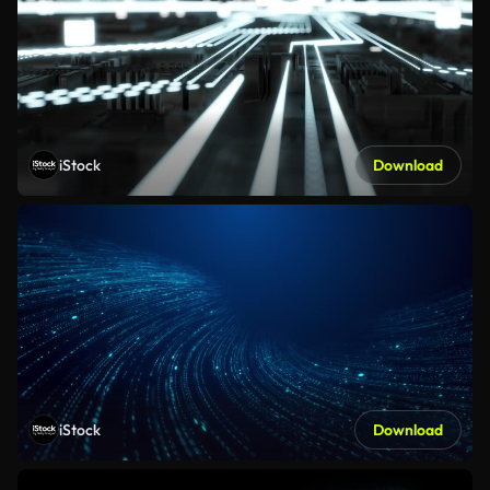
iStock
Download
iStock
Download