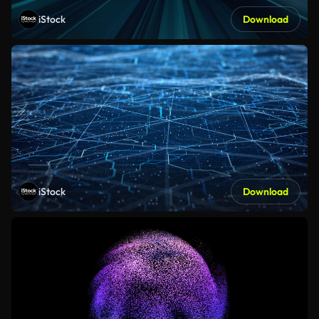
iStock
Download
iStock
Download