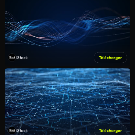
iStock
Télécharger
iStock
Télécharger