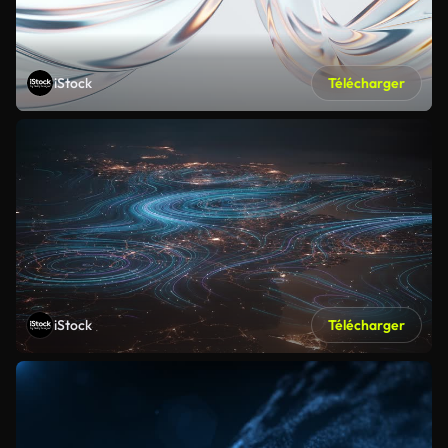
iStock
Télécharger
iStock
Télécharger