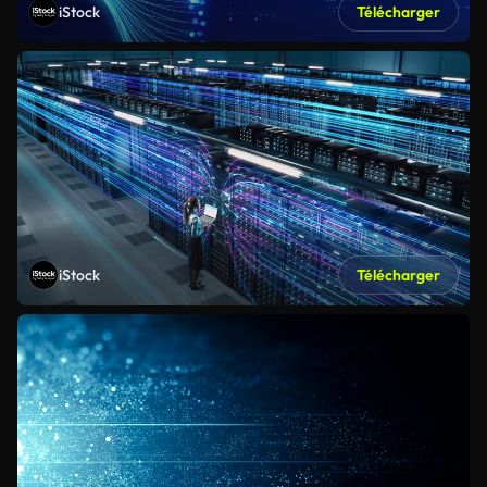
iStock
Télécharger
iStock
Télécharger