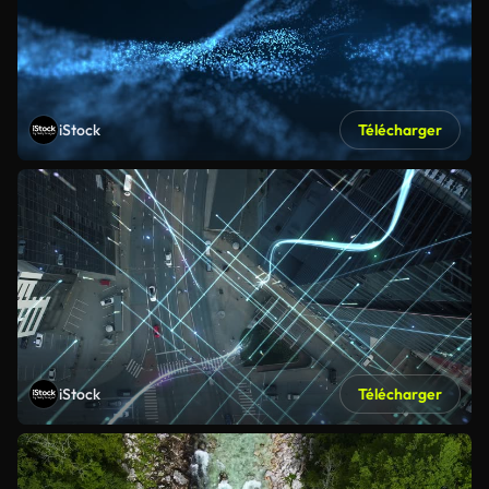
iStock
Télécharger
iStock
Télécharger