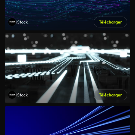
iStock
Télécharger
iStock
Télécharger