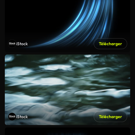
iStock
Télécharger
iStock
Télécharger