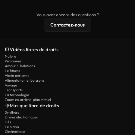
commerciaux, tandis que le contenu premium
comprend des séquences exclusives, une
Vous avez encore des questions ?
résolution 4K et des protections de licence
Contactez-nous
étendues.
Vidéos libres de droits
Nature
Personnes
Amour & Relations
Le fitness
Vidéo aérienne
Alimentation et boissons
Voyage
Transports
La technologie
Zoom en arrière-plan virtuel
Musique libre de droits
Synthèse
Drums électroniques
clés
Le piano
Cinématique