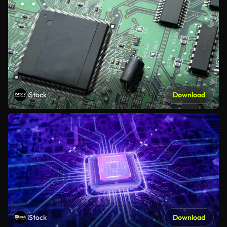
iStock
Download
iStock
Download