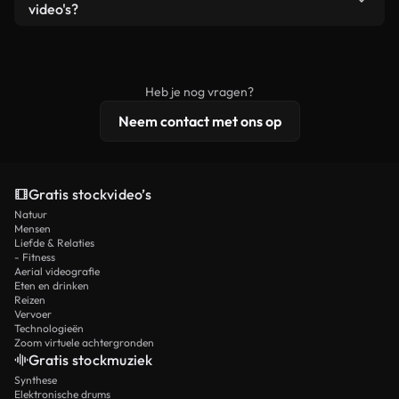
remixen. Zorg er wel voor dat het eindproduct
video's?
voldoet aan onze licentievoorwaarden en niet als
Royaltyvrije video's bevatten commerciële
onbewerkt stockmateriaal wordt verspreid.
rechten, terwijl premium content exclusieve
beelden, 4K-resolutie en uitgebreidere
Heb je nog vragen?
licentiebescherming omvat.
Neem contact met ons op
Gratis stockvideo’s
Natuur
Mensen
Liefde & Relaties
- Fitness
Aerial videografie
Eten en drinken
Reizen
Vervoer
Technologieën
Zoom virtuele achtergronden
Gratis stockmuziek
Synthese
Elektronische drums