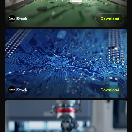
iStock
Download
iStock
Download