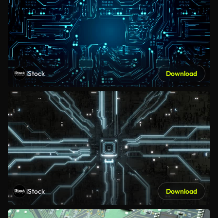
iStock
Download
iStock
Download