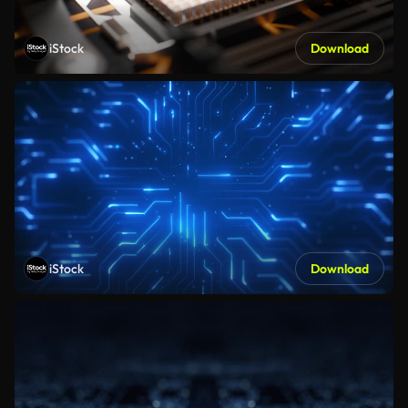
iStock
Download
iStock
Download