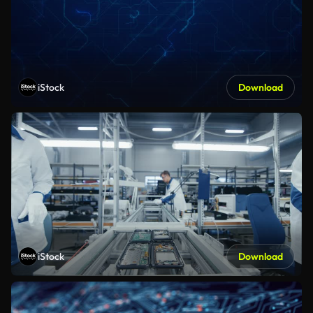
iStock
Download
iStock
Download