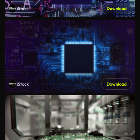
iStock
Download
iStock
Download