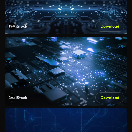
iStock
Download
iStock
Download