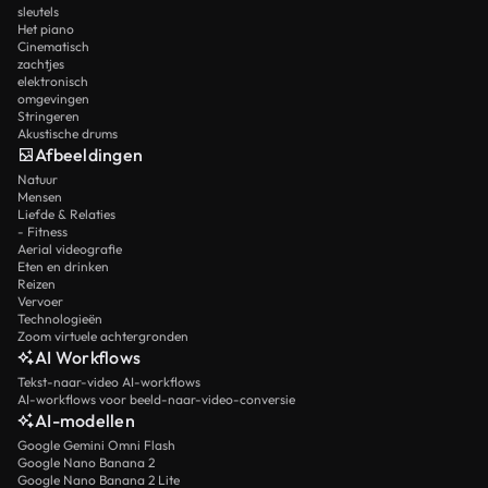
sleutels
Het piano
Cinematisch
zachtjes
elektronisch
omgevingen
Stringeren
Akustische drums
Afbeeldingen
Natuur
Mensen
Liefde & Relaties
- Fitness
Aerial videografie
Eten en drinken
Reizen
Vervoer
Technologieën
Zoom virtuele achtergronden
AI Workflows
Tekst-naar-video AI-workflows
AI-workflows voor beeld-naar-video-conversie
AI-modellen
Google Gemini Omni Flash
Google Nano Banana 2
Google Nano Banana 2 Lite