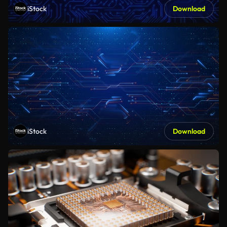
iStock
Download
iStock
Download