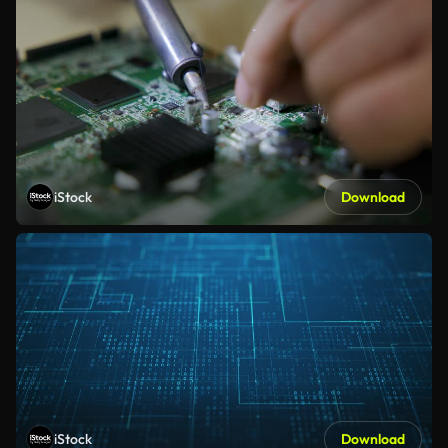
iStock
Download
iStock
Download