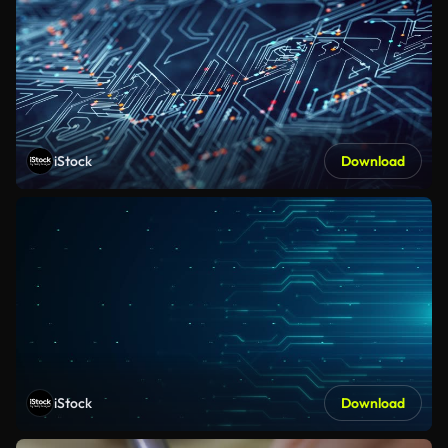
iStock
Download
iStock
Download