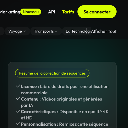
 Marketing
API
Tarifs
Se connecter
Nouveau
Afficher tout
Voyage
Transports
La Technologie
Zoom En Arri
Résumé de la collection de séquences
Licence :
Libre de droits pour une utilisation
commerciale
Contenu :
Vidéos originales et générées
par IA
Caractéristiques :
Disponible en qualité 4K
et HD
Personnalisation :
Remixez cette séquence