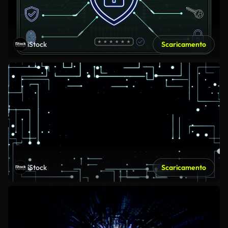
iStock
Scaricamento
iStock
Scaricamento