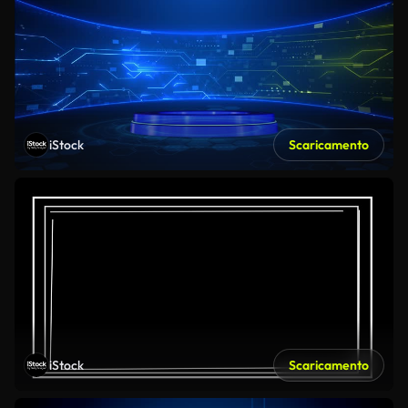
iStock
Scaricamento
iStock
Scaricamento