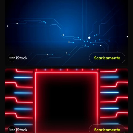
iStock
Scaricamento
iStock
Scaricamento