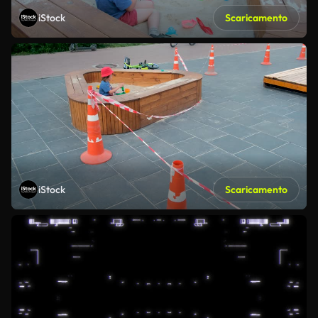
iStock
Scaricamento
iStock
Scaricamento