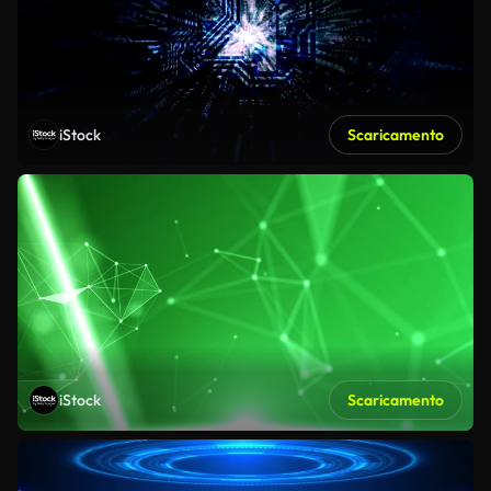
iStock
Scaricamento
iStock
Scaricamento