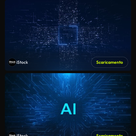
iStock
Scaricamento
iStock
Scaricamento