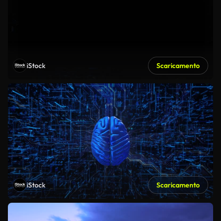
iStock
Scaricamento
iStock
Scaricamento