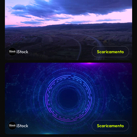
iStock
Scaricamento
iStock
Scaricamento