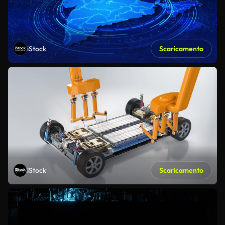
iStock
Scaricamento
iStock
Scaricamento