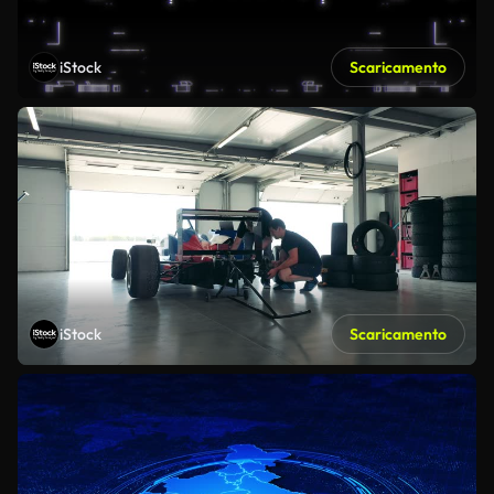
iStock
Scaricamento
iStock
Scaricamento