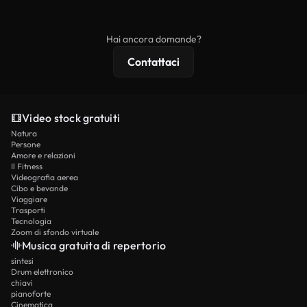
ridistribuito come contenuto stock non riprodotto.
mentre i contenuti premium includono filmati
esclusivi, risoluzione 4K e protezioni di licenza
Hai ancora domande?
estese.
Contattaci
Video stock gratuiti
Natura
Persone
Amore e relazioni
Il Fitness
Videografia aerea
Cibo e bevande
Viaggiare
Trasporti
Tecnologia
Zoom di sfondo virtuale
Musica gratuita di repertorio
sintesi
Drum elettronico
chiavi
pianoforte
Cinematica