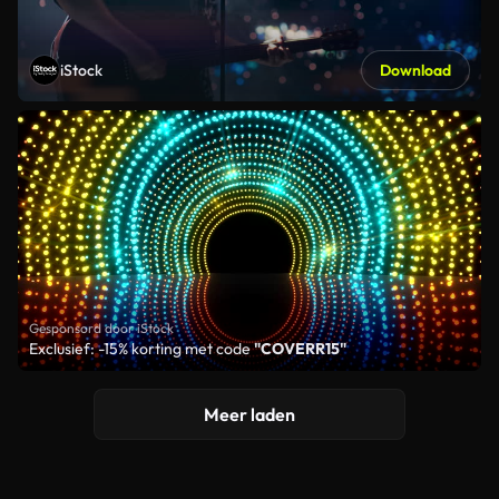
iStock
Download
Gesponsord door iStock
Exclusief: -15% korting met code
"COVERR15"
Meer laden