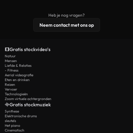
onbewerkt stockmateriaal wordt verspreid.
rechten, terwijl premium content exclusieve
beelden, 4K-resolutie en uitgebreidere
Heb je nog vragen?
licentiebescherming omvat.
Neem contact met ons op
Gratis stockvideo’s
Natuur
Mensen
Liefde & Relaties
- Fitness
Aerial videografie
Eten en drinken
Reizen
Vervoer
Technologieën
Zoom virtuele achtergronden
Gratis stockmuziek
Synthese
Elektronische drums
sleutels
Het piano
Cinematisch