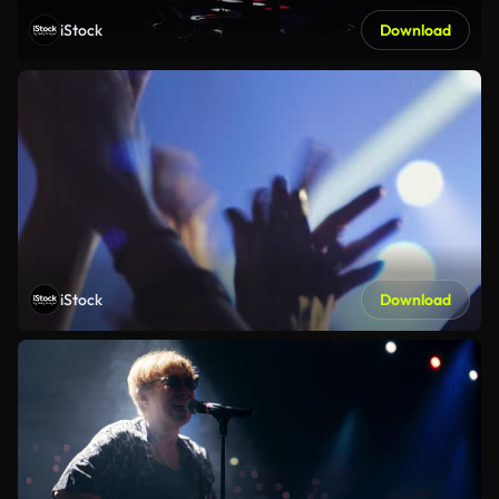
iStock
Download
iStock
Download