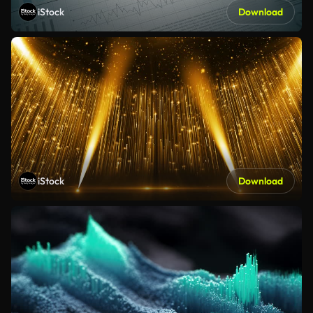
iStock
Download
iStock
Download