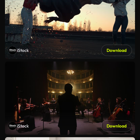
iStock
Download
iStock
Download