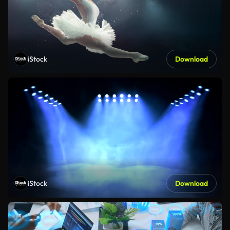
iStock
Download
iStock
Download