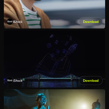
iStock
Download
iStock
Download