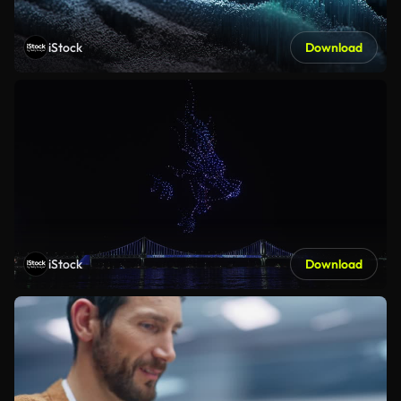
iStock
Download
iStock
Download