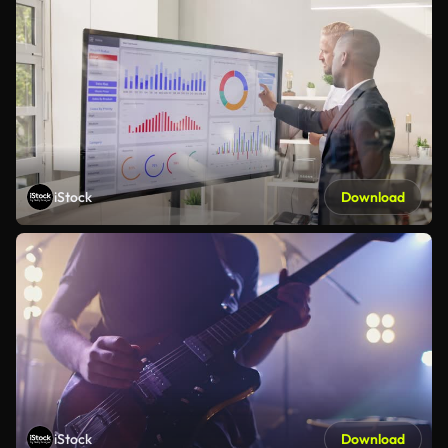
iStock
Download
iStock
Download