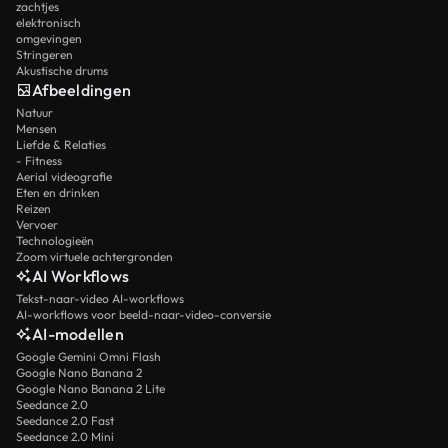
zachtjes
elektronisch
omgevingen
Stringeren
Akustische drums
Afbeeldingen
Natuur
Mensen
Liefde & Relaties
- Fitness
Aerial videografie
Eten en drinken
Reizen
Vervoer
Technologieën
Zoom virtuele achtergronden
AI Workflows
Tekst-naar-video AI-workflows
AI-workflows voor beeld-naar-video-conversie
AI-modellen
Google Gemini Omni Flash
Google Nano Banana 2
Google Nano Banana 2 Lite
Seedance 2.0
Seedance 2.0 Fast
Seedance 2.0 Mini