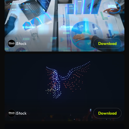
iStock
Download
iStock
Download