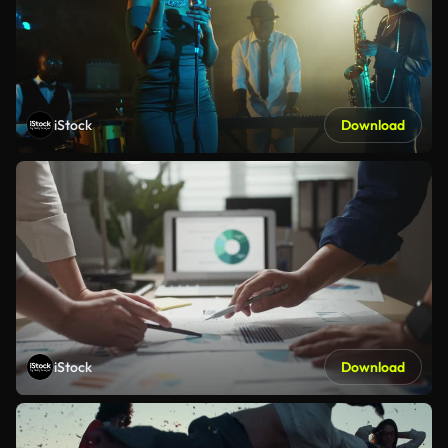
iStock
Download
iStock
Download