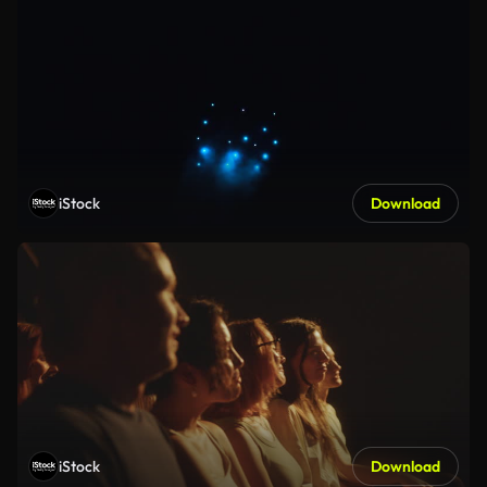
iStock
Download
iStock
Download