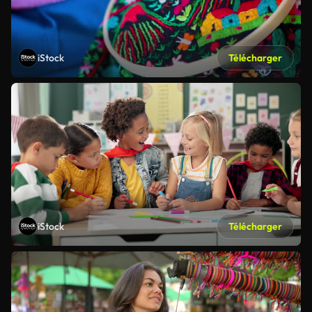
iStock
Télécharger
iStock
Télécharger