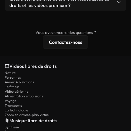
prêtes à l'emploi.
remixer nos vidéos. Assurez-vous simplement que
droits et les vidéos premium ?
le produit final respecte notre licence et ne soit
Les vidéos libres de droits incluent les droits
pas redistribué en tant que contenu libre de droits.
commerciaux, tandis que le contenu premium
comprend des séquences exclusives, une
Vous avez encore des questions ?
résolution 4K et des protections de licence
Contactez-nous
étendues.
Vidéos libres de droits
Nature
Personnes
Amour & Relations
Le fitness
Vidéo aérienne
Alimentation et boissons
Voyage
Transports
La technologie
Zoom en arrière-plan virtuel
Musique libre de droits
Synthèse