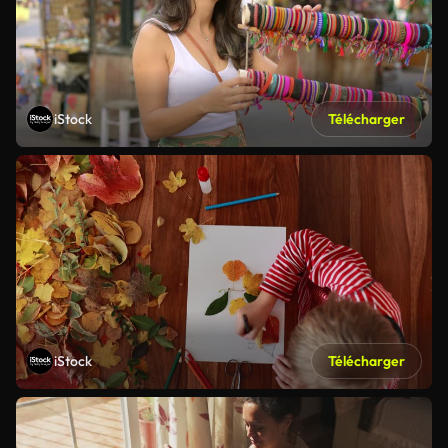
iStock
Télécharger
iStock
Télécharger