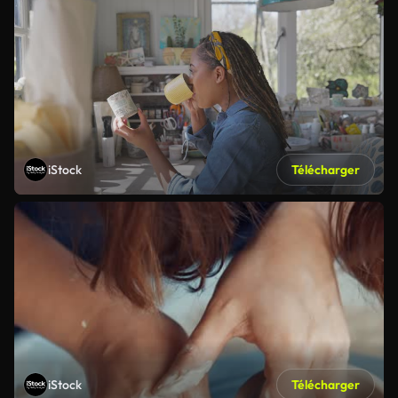
iStock
Télécharger
iStock
Télécharger