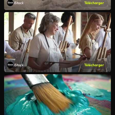
iStock
Télécharger
iStock
Télécharger