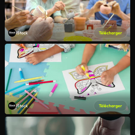
iStock
Télécharger
iStock
Télécharger