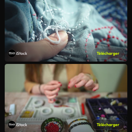
iStock
Télécharger
iStock
Télécharger