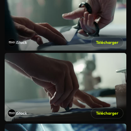
iStock
Télécharger
iStock
Télécharger