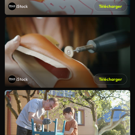
iStock
Télécharger
iStock
Télécharger