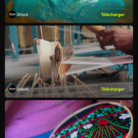
iStock
Télécharger
iStock
Télécharger