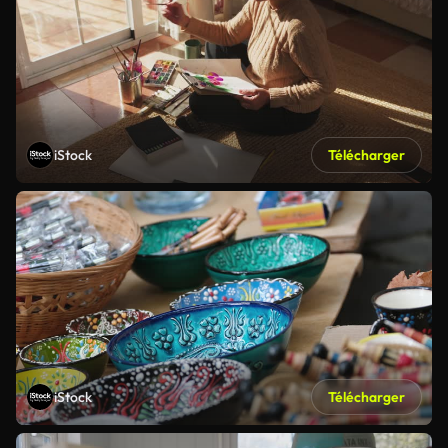
iStock
Télécharger
iStock
Télécharger