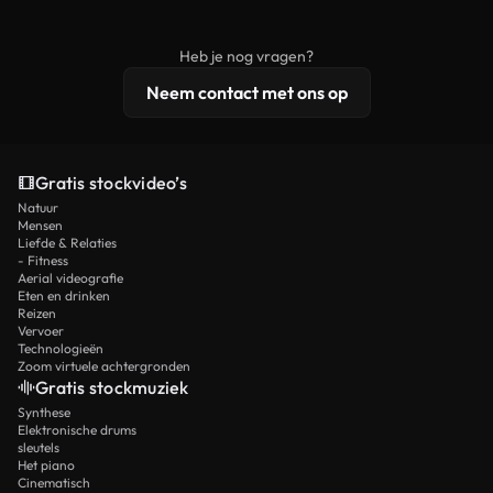
onbewerkt stockmateriaal wordt verspreid.
rechten, terwijl premium content exclusieve
beelden, 4K-resolutie en uitgebreidere
Heb je nog vragen?
licentiebescherming omvat.
Neem contact met ons op
Gratis stockvideo’s
Natuur
Mensen
Liefde & Relaties
- Fitness
Aerial videografie
Eten en drinken
Reizen
Vervoer
Technologieën
Zoom virtuele achtergronden
Gratis stockmuziek
Synthese
Elektronische drums
sleutels
Het piano
Cinematisch