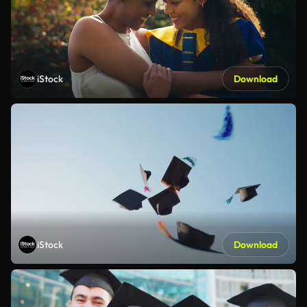
iStock
Download
iStock
Download