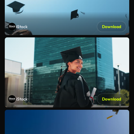
iStock
Download
iStock
Download