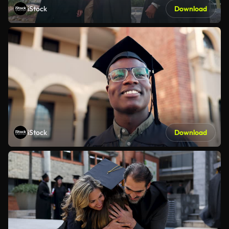
iStock
Download
iStock
Download