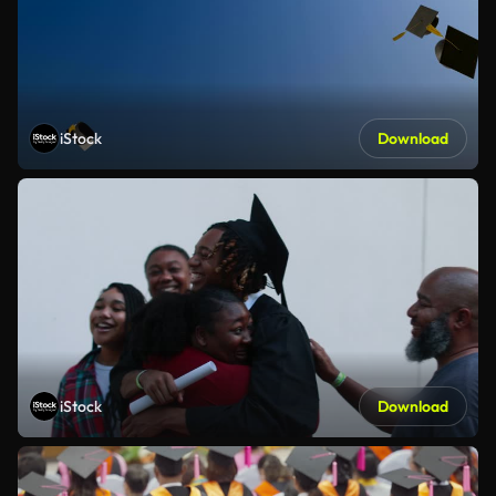
iStock
Download
iStock
Download