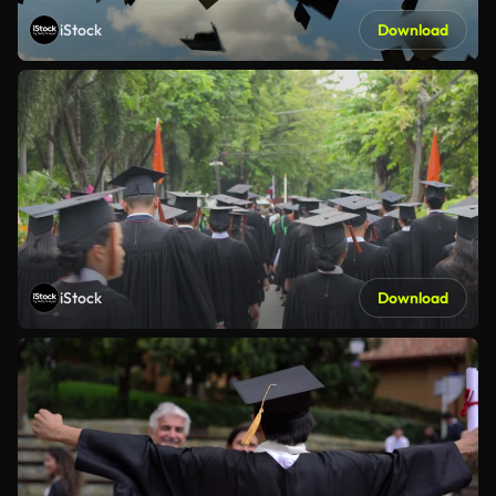
iStock
Download
iStock
Download