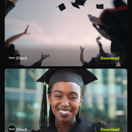
iStock
Download
iStock
Download