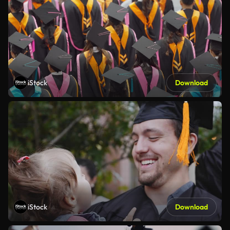
iStock
Download
iStock
Download