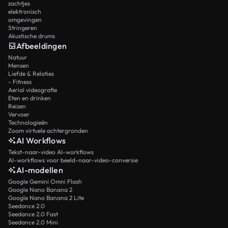
zachtjes
elektronisch
omgevingen
Stringeren
Akustische drums
Afbeeldingen
Natuur
Mensen
Liefde & Relaties
- Fitness
Aerial videografie
Eten en drinken
Reizen
Vervoer
Technologieën
Zoom virtuele achtergronden
AI Workflows
Tekst-naar-video AI-workflows
AI-workflows voor beeld-naar-video-conversie
AI-modellen
Google Gemini Omni Flash
Google Nano Banana 2
Google Nano Banana 2 Lite
Seedance 2.0
Seedance 2.0 Fast
Seedance 2.0 Mini