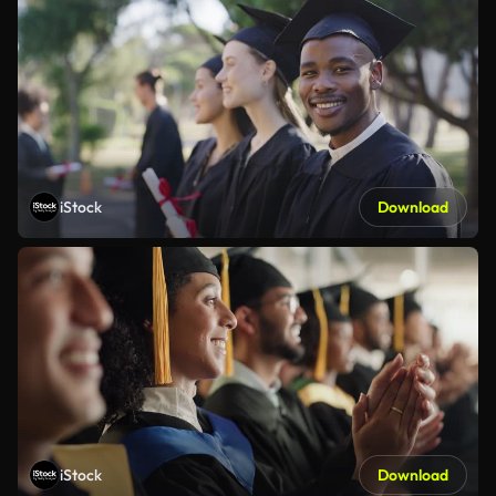
iStock
Download
iStock
Download