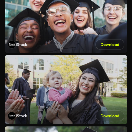
iStock
Download
iStock
Download