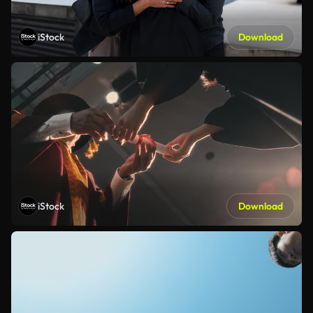
iStock
Download
iStock
Download