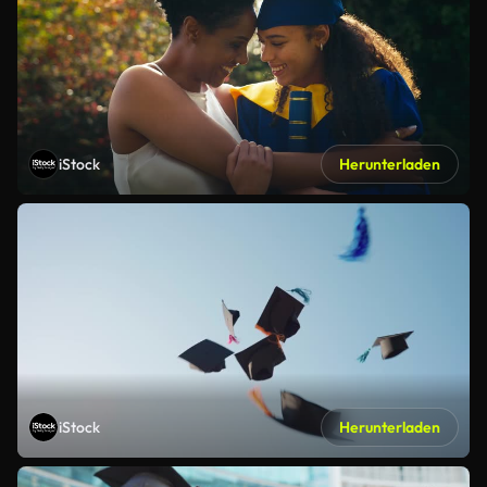
iStock
Herunterladen
iStock
Herunterladen