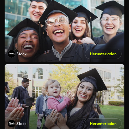
iStock
Herunterladen
iStock
Herunterladen