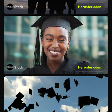
iStock
Herunterladen
iStock
Herunterladen