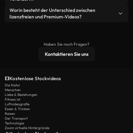
eigenständiges Produkt weiterverkaufen oder
Sie erhalten sauberes, sofort einsatzbereites
weiterverbreiten.
Ja. Sie dürfen unsere Videos gerne kürzen,
Worin besteht der Unterschied zwischen
Videomaterial.
bearbeiten oder neu zusammenstellen. Achten Sie
lizenzfreien und Premium-Videos?
nur darauf, dass das Endprodukt unserer Lizenz
Lizenzfreie Videos beinhalten kommerzielle
entspricht und nicht als ungeschnittenes
Nutzungsrechte, während Premium-Inhalte
Stockmaterial weiterverbreitet wird.
exklusives Filmmaterial, 4K-Auflösung und
Haben Sie noch Fragen?
erweiterten Lizenzschutz bieten.
Kontaktieren Sie uns
Kostenlose Stockvideos
Die Natur
Menschen
Liebe & Beziehungen
Fitness ist
Luftvideografie
Essen & Trinken
Reisen
Der Transport
Technologie
Zoom virtuelle Hintergründe