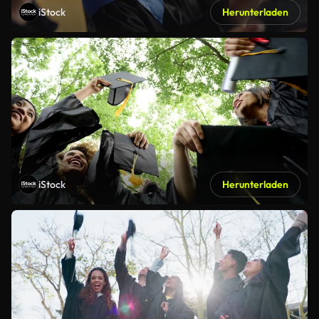
iStock
Herunterladen
iStock
Herunterladen