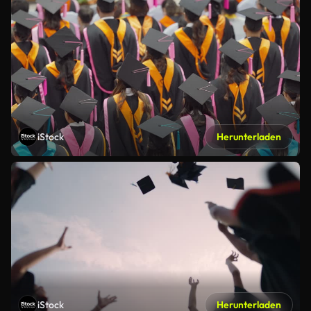
iStock
Herunterladen
iStock
Herunterladen