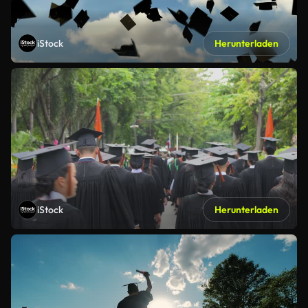
iStock
Herunterladen
iStock
Herunterladen