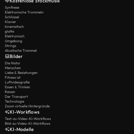
Kostenlose Stockmusik
Synthese
Elektronische Trommeln
Schlüssel
Klavier
kinematisch
glatte
Elektronisch
Umgebung
Strings
Akustische Trommel
Bilder
Die Natur
Menschen
Liebe & Beziehungen
Fitness ist
Luftvideografie
Essen & Trinken
Reisen
Der Transport
Technologie
Zoom virtuelle Hintergründe
KI-Workflows
Text-zu-Video-KI-Workflows
Bild-zu-Video-KI-Workflows
KI-Modelle