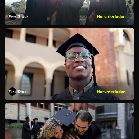
iStock
Herunterladen
iStock
Herunterladen