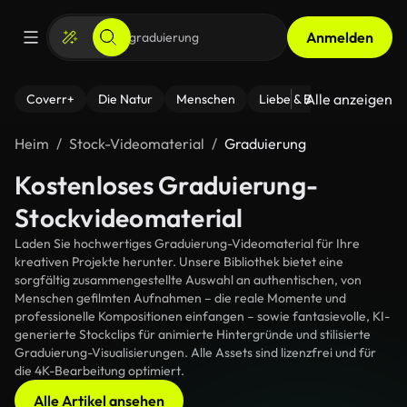
Anmelden
Alle anzeigen
Coverr+
Die Natur
Menschen
Liebe & Beziehungen
F
Heim
Stock-Videomaterial
Graduierung
Kostenloses Graduierung-
Stockvideomaterial
Laden Sie hochwertiges Graduierung-Videomaterial für Ihre
kreativen Projekte herunter. Unsere Bibliothek bietet eine
sorgfältig zusammengestellte Auswahl an authentischen, von
Menschen gefilmten Aufnahmen – die reale Momente und
professionelle Kompositionen einfangen – sowie fantasievolle, KI-
generierte Stockclips für animierte Hintergründe und stilisierte
Graduierung-Visualisierungen. Alle Assets sind lizenzfrei und für
die 4K-Bearbeitung optimiert.
Alle Artikel ansehen