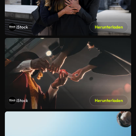
iStock
Herunterladen
iStock
Herunterladen