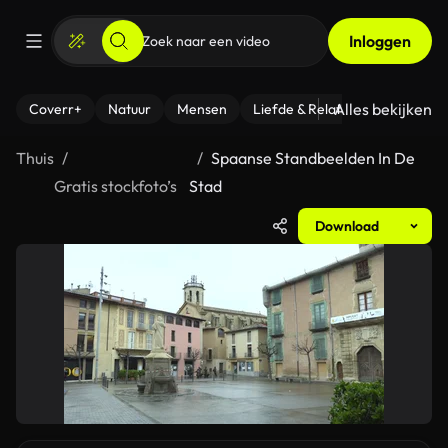
Inloggen
Alles bekijken
Coverr+
Natuur
Mensen
Liefde & Relaties
- Fitness
Thuis
Spaanse Standbeelden In De
Gratis stockfoto’s
Stad
Download