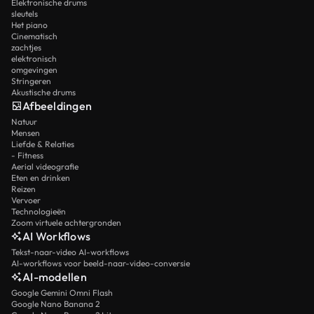
Elektronische drums
sleutels
Het piano
Cinematisch
zachtjes
elektronisch
omgevingen
Stringeren
Akustische drums
Afbeeldingen
Natuur
Mensen
Liefde & Relaties
- Fitness
Aerial videografie
Eten en drinken
Reizen
Vervoer
Technologieën
Zoom virtuele achtergronden
AI Workflows
Tekst-naar-video AI-workflows
AI-workflows voor beeld-naar-video-conversie
AI-modellen
Google Gemini Omni Flash
Google Nano Banana 2