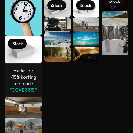
iStock
iStock
iStock
Meer
bekijken
iStock
Exclusief:
-15% korting
met code
"COVERR15"