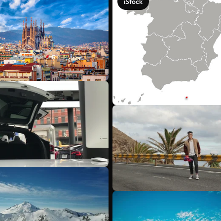
iStock