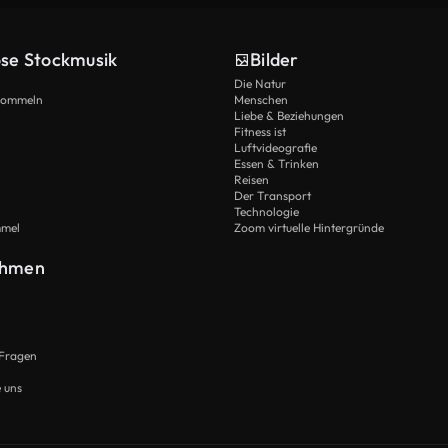
ose Stockmusik
Bilder
Die Natur
Trommeln
Menschen
Liebe & Beziehungen
Fitness ist
Luftvideografie
Essen & Trinken
Reisen
Der Transport
Technologie
mmel
Zoom virtuelle Hintergründe
ehmen
 Fragen
e uns