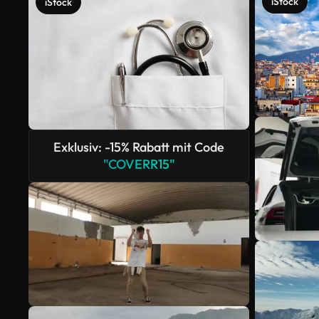
iStock
iStock
Exklusiv: -15% Rabatt mit Code
"COVERR15"