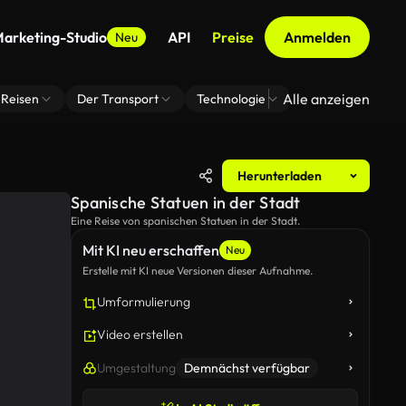
arketing-Studio
API
Preise
Anmelden
Neu
Alle anzeigen
Reisen
Der Transport
Technologie
Zoom Virtuelle H
Herunterladen
Spanische Statuen in der Stadt
Eine Reise von spanischen Statuen in der Stadt.
Mit KI neu erschaffen
Neu
Erstelle mit KI neue Versionen dieser Aufnahme.
Umformulierung
Video erstellen
Umgestaltung
Demnächst verfügbar