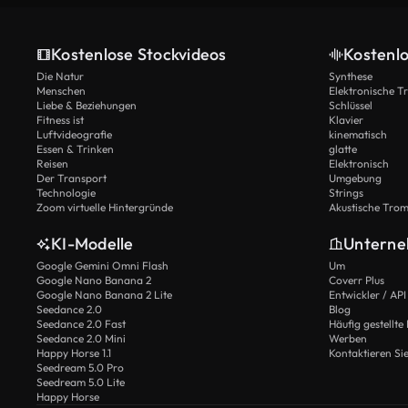
Kostenlose Stockvideos
Kostenl
Die Natur
Synthese
Menschen
Elektronische 
Liebe & Beziehungen
Schlüssel
Fitness ist
Klavier
Luftvideografie
kinematisch
Essen & Trinken
glatte
Reisen
Elektronisch
Der Transport
Umgebung
Technologie
Strings
Zoom virtuelle Hintergründe
Akustische Tro
KI-Modelle
Untern
Google Gemini Omni Flash
Um
Google Nano Banana 2
Coverr Plus
Google Nano Banana 2 Lite
Entwickler / API
Seedance 2.0
Blog
Seedance 2.0 Fast
Häufig gestellte
Seedance 2.0 Mini
Werben
Happy Horse 1.1
Kontaktieren Si
Seedream 5.0 Pro
Seedream 5.0 Lite
Happy Horse