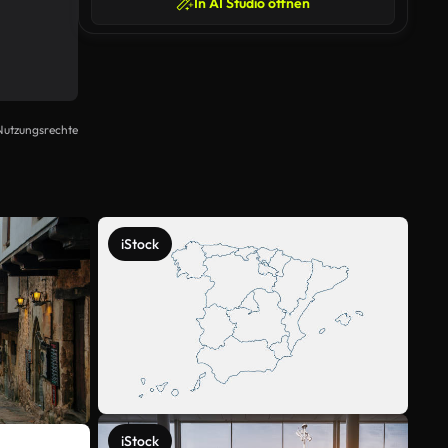
In AI Studio öffnen
Nutzungsrechte
iStock
iStock