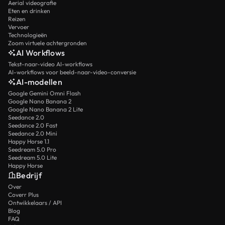
Aerial videografie
Eten en drinken
Reizen
Vervoer
Technologieën
Zoom virtuele achtergronden
AI Workflows
Tekst-naar-video AI-workflows
AI-workflows voor beeld-naar-video-conversie
AI-modellen
Google Gemini Omni Flash
Google Nano Banana 2
Google Nano Banana 2 Lite
Seedance 2.0
Seedance 2.0 Fast
Seedance 2.0 Mini
Happy Horse 1.1
Seedream 5.0 Pro
Seedream 5.0 Lite
Happy Horse
Bedrijf
Over
Coverr Plus
Ontwikkelaars / API
Blog
FAQ