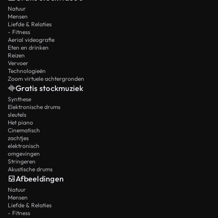
Natuur
Mensen
Liefde & Relaties
- Fitness
Aerial videografie
Eten en drinken
Reizen
Vervoer
Technologieën
Zoom virtuele achtergronden
Gratis stockmuziek
Synthese
Elektronische drums
sleutels
Het piano
Cinematisch
zachtjes
elektronisch
omgevingen
Stringeren
Akustische drums
Afbeeldingen
Natuur
Mensen
Liefde & Relaties
- Fitness