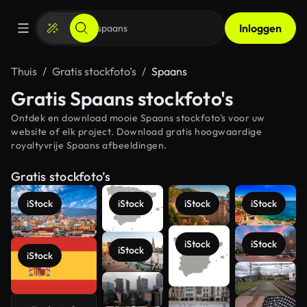
Inloggen
Thuis
Gratis stockfoto’s
Spaans
Gratis Spaans stockfoto's
Ontdek en download mooie Spaans stockfoto's voor uw
website of elk project. Download gratis hoogwaardige
royaltyvrije Spaans afbeeldingen.
Gratis stockfoto’s
iStock
iStock
iStock
iStock
iStock
iStock
iStock
iStock
Meer
bekijken