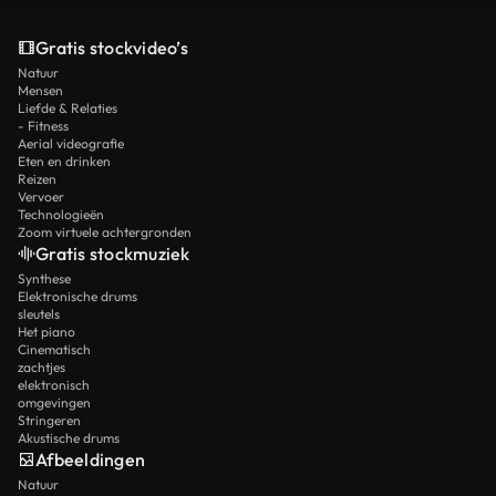
Gratis stockvideo’s
Natuur
Mensen
Liefde & Relaties
- Fitness
Aerial videografie
Eten en drinken
Reizen
Vervoer
Technologieën
Zoom virtuele achtergronden
Gratis stockmuziek
Synthese
Elektronische drums
sleutels
Het piano
Cinematisch
zachtjes
elektronisch
omgevingen
Stringeren
Akustische drums
Afbeeldingen
Natuur