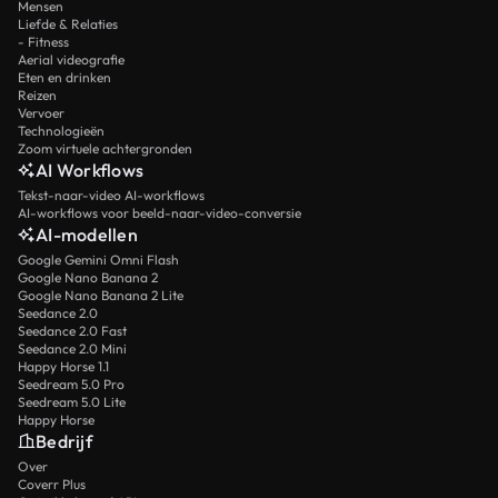
Mensen
Liefde & Relaties
- Fitness
Aerial videografie
Eten en drinken
Reizen
Vervoer
Technologieën
Zoom virtuele achtergronden
AI Workflows
Tekst-naar-video AI-workflows
AI-workflows voor beeld-naar-video-conversie
AI-modellen
Google Gemini Omni Flash
Google Nano Banana 2
Google Nano Banana 2 Lite
Seedance 2.0
Seedance 2.0 Fast
Seedance 2.0 Mini
Happy Horse 1.1
Seedream 5.0 Pro
Seedream 5.0 Lite
Happy Horse
Bedrijf
Over
Coverr Plus