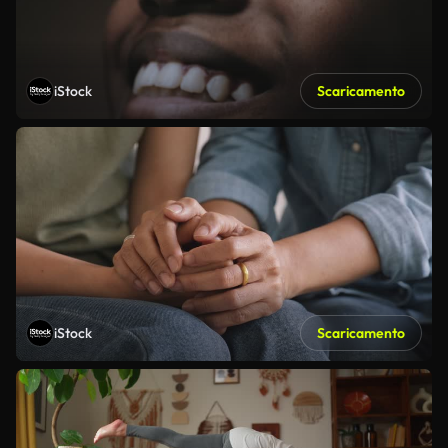
iStock
Scaricamento
iStock
Scaricamento