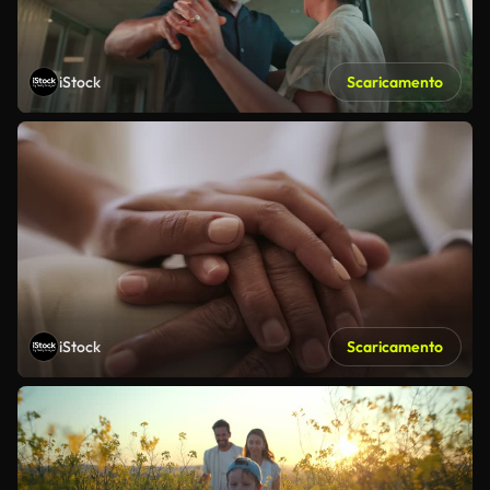
iStock
Scaricamento
iStock
Scaricamento