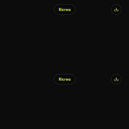
Ricrea
Ricrea