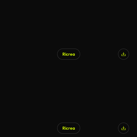
Ricrea
Ricrea