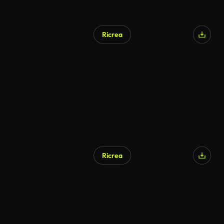
Ricrea
Ricrea