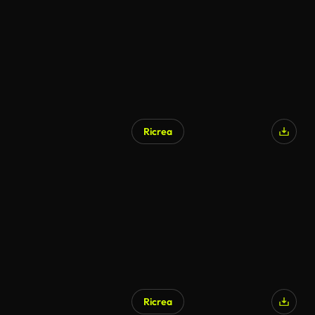
Ricrea
Ricrea