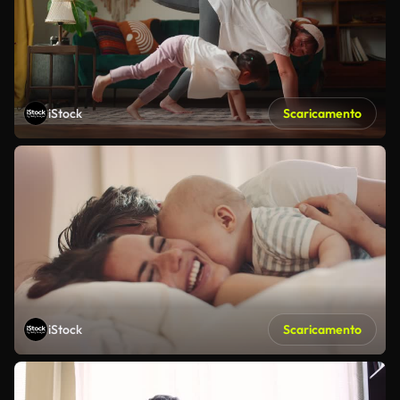
iStock
Scaricamento
iStock
Scaricamento