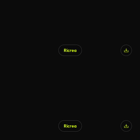
Ricrea
Ricrea