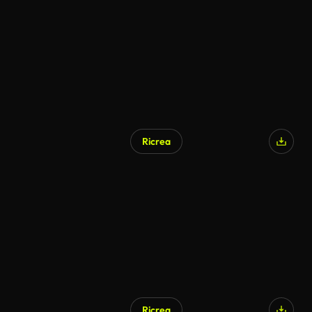
Ricrea
Ricrea