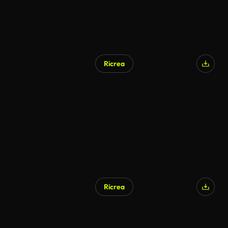
Ricrea
Ricrea