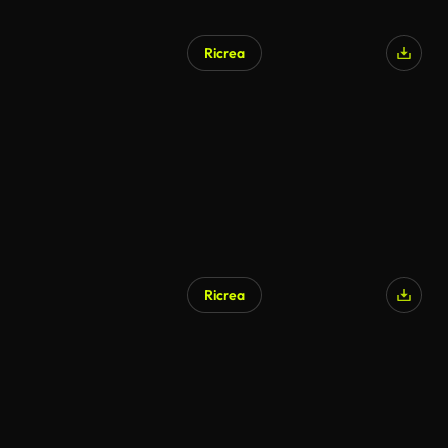
Ricrea
Ricrea