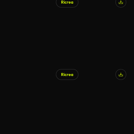
Ricrea
Ricrea