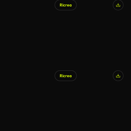
Ricrea
Ricrea