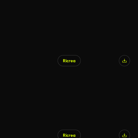
Ricrea
Ricrea