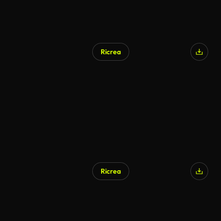
Ricrea
Ricrea