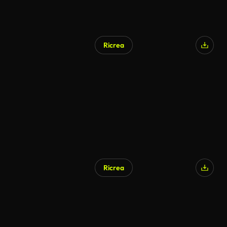
Ricrea
Ricrea