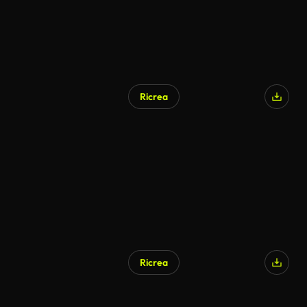
Ricrea
Ricrea