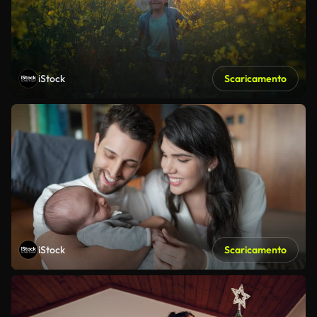
iStock
Scaricamento
iStock
Scaricamento