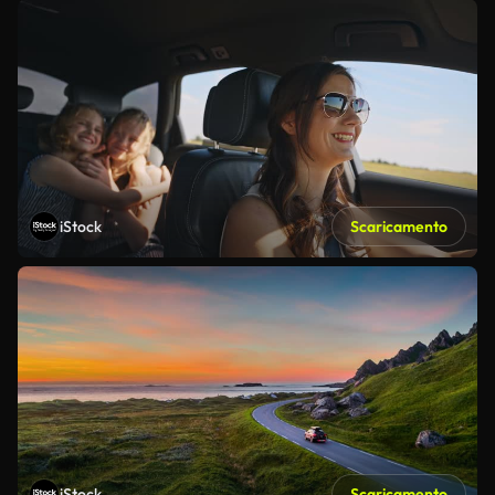
iStock
Scaricamento
iStock
Scaricamento