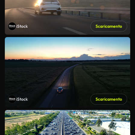
iStock
Scaricamento
iStock
Scaricamento