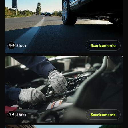
iStock
Scaricamento
iStock
Scaricamento