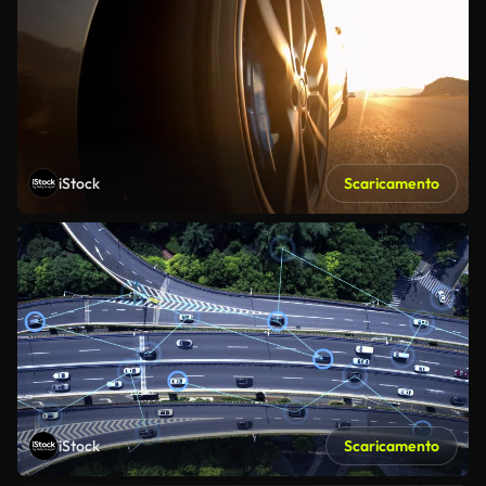
iStock
Scaricamento
iStock
Scaricamento