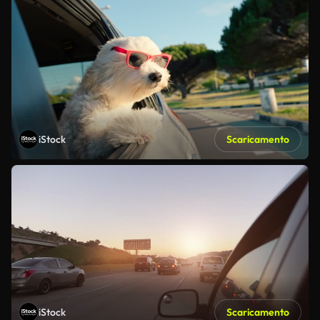
iStock
Scaricamento
iStock
Scaricamento