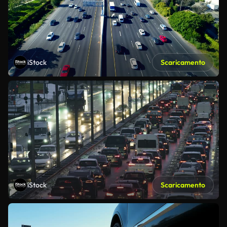
iStock
Scaricamento
iStock
Scaricamento