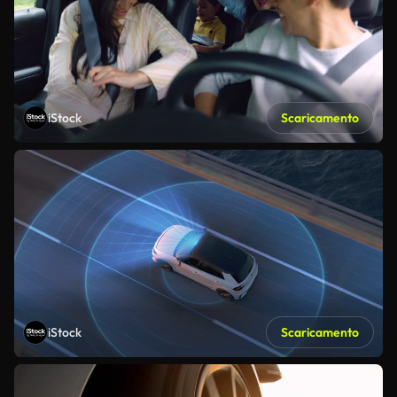
iStock
Scaricamento
iStock
Scaricamento