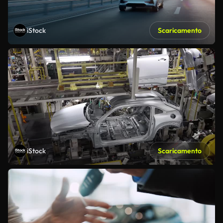
iStock
Scaricamento
iStock
Scaricamento