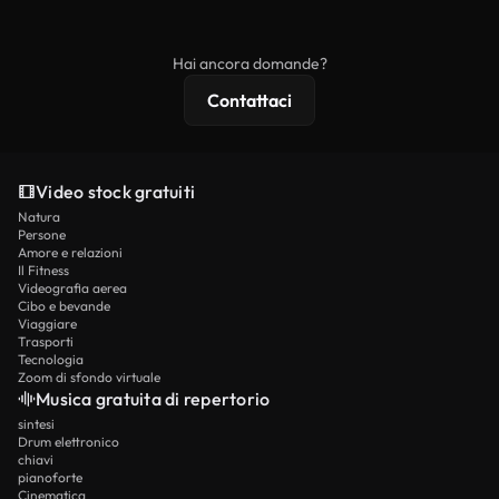
ridistribuito come contenuto stock non riprodotto.
mentre i contenuti premium includono filmati
esclusivi, risoluzione 4K e protezioni di licenza
Hai ancora domande?
estese.
Contattaci
Video stock gratuiti
Natura
Persone
Amore e relazioni
Il Fitness
Videografia aerea
Cibo e bevande
Viaggiare
Trasporti
Tecnologia
Zoom di sfondo virtuale
Musica gratuita di repertorio
sintesi
Drum elettronico
chiavi
pianoforte
Cinematica