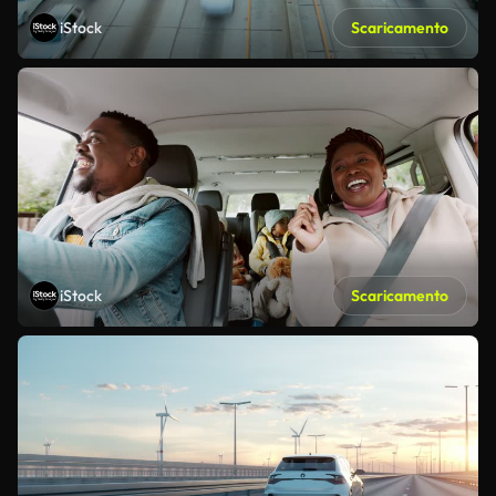
iStock
Scaricamento
iStock
Scaricamento