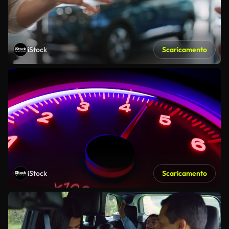
iStock
Scaricamento
iStock
Scaricamento