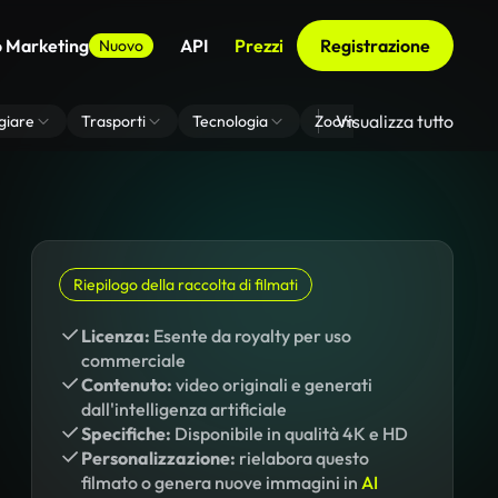
o Marketing
API
Prezzi
Registrazione
Nuovo
Visualizza tutto
giare
Trasporti
Tecnologia
Zoom Di Sfondo Virtuale
Riepilogo della raccolta di filmati
Licenza:
Esente da royalty per uso
commerciale
Contenuto:
video originali e generati
dall'intelligenza artificiale
Specifiche:
Disponibile in qualità 4K e HD
Personalizzazione:
rielabora questo
filmato o genera nuove immagini in
AI