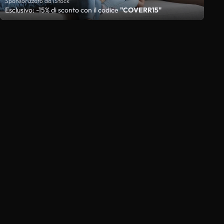
Sponsorizzato da iStock
Esclusivo: -15% di sconto con il codice
"COVERR15"