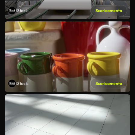
iStock
Scaricamento
iStock
Scaricamento