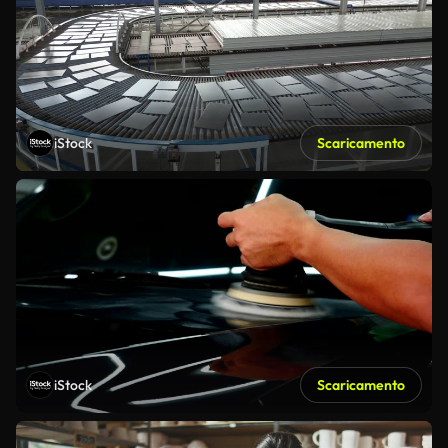
iStock
Scaricamento
iStock
Scaricamento