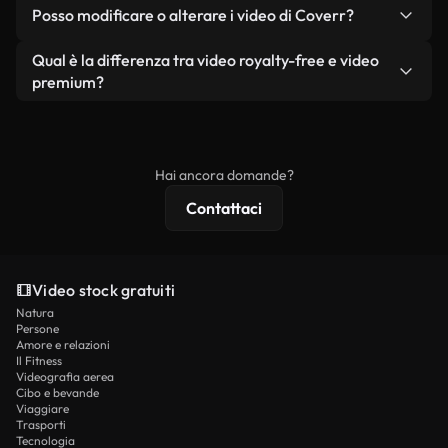
No. Nessuno dei nostri video gratuiti, siano essi
condizione che non si rivendano o ridistribuiscano
Posso modificare o alterare i video di Coverr?
reali o generati dall'intelligenza artificiale, include
i filmati stessi come prodotto a sé stante.
filigrane. Avrai a disposizione filmati puliti e pronti
Sì. Siete liberi di tagliare, ritagliare o remixare i
Qual è la differenza tra video royalty-free e video
all'uso.
nostri video. Assicuratevi solo che il prodotto
premium?
finale rispetti la nostra licenza e non venga
I video royalty-free includono i diritti commerciali,
ridistribuito come contenuto stock non riprodotto.
mentre i contenuti premium includono filmati
esclusivi, risoluzione 4K e protezioni di licenza
Hai ancora domande?
estese.
Contattaci
Video stock gratuiti
Natura
Persone
Amore e relazioni
Il Fitness
Videografia aerea
Cibo e bevande
Viaggiare
Trasporti
Tecnologia