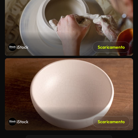
iStock
Scaricamento
iStock
Scaricamento