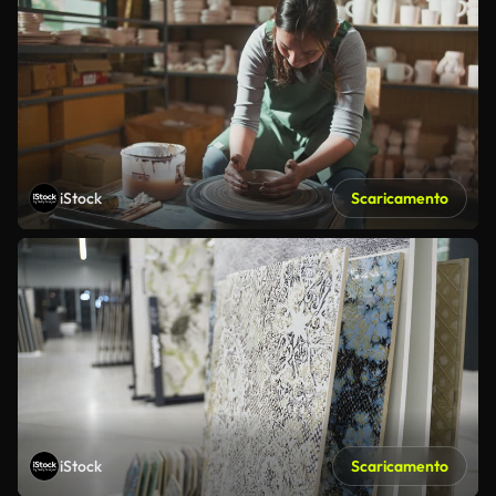
iStock
Scaricamento
iStock
Scaricamento