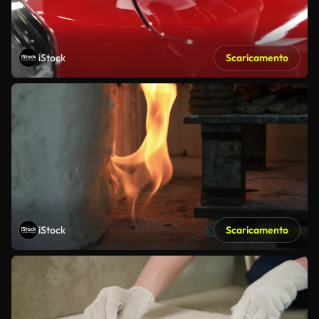
iStock
Scaricamento
iStock
Scaricamento