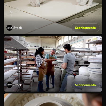
iStock
Scaricamento
iStock
Scaricamento