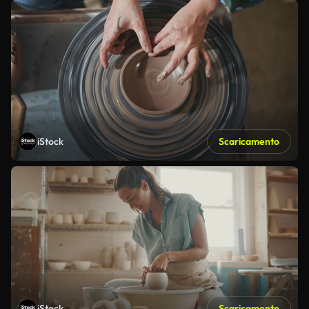
iStock
Scaricamento
iStock
Scaricamento