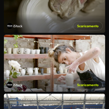
iStock
Scaricamento
iStock
Scaricamento