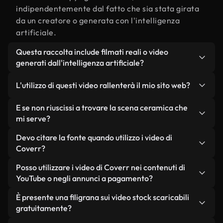
indipendentemente dal fatto che sia stata girata
da un creatore o generata con l'intelligenza
artificiale.
Questa raccolta include filmati reali o video
generati dall'intelligenza artificiale?
Entrambe. Si tratta di una libreria ibrida composta
L'utilizzo di questi video rallenterà il mio sito web?
da filmati reali, girati da persone, relativi a
ceramica, e da video generati dall'intelligenza
Non se scegli le nostre versioni ottimizzate.
E se non riuscissi a trovare la scena ceramica che
artificiale. Ogni video è chiaramente etichettato,
Offriamo formati leggeri e pronti per il web,
mi serve?
così saprai sempre cosa stai utilizzando.
progettati per l'utilizzo in background, che
Puoi crearne uno all'istante utilizzando Coverr AI
Devo citare la fonte quando utilizzo i video di
mantengono alta la qualità, riducono al minimo i
Studio. Ti basta descrivere la scena, ad esempio
Coverr?
tempi di caricamento e migliorano parametri
"ceramica al tramonto", e lo Studio genererà in
come LCP.
Non è richiesto alcun riconoscimento dell'autore.
Posso utilizzare i video di Coverr nei contenuti di
pochi secondi un video personalizzato in
Tutti i video presenti nella nostra libreria sono
YouTube o negli annunci a pagamento?
conformità con i nostri standard di licenza.
esenti da diritti d'autore e possono essere utilizzati
Sì. Tutti i filmati di Coverr possono essere utilizzati
È presente una filigrana sui video stock scaricabili
senza citare il creatore, sebbene sia sempre
in video monetizzati su YouTube, promozioni sui
gratuitamente?
gradito.
social media e annunci pubblicitari per i clienti, a