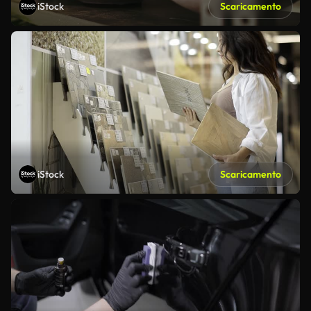
iStock
Scaricamento
iStock
Scaricamento