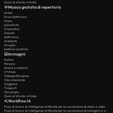
Zoom di sfondo virtuale
Musica gratuita di repertorio
sintesi
Drum elettronico
chiavi
pianoforte
Cinematica
Smooth
elettronica
Ambiente
stringhe
batterie acustiche
Immagini
Natura
Persone
Amore e relazioni
Il Fitness
Videografia aerea
Cibo e bevande
Viaggiare
Trasporti
Tecnologia
Zoom di sfondo virtuale
Workflow IA
Flussi di lavoro di intelligenza artificiale per la conversione da testo a video
Flussi di lavoro di intelligenza artificiale per la conversione di immagini in video