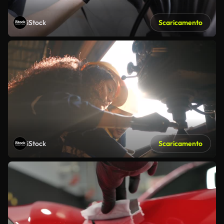
iStock
Scaricamento
iStock
Scaricamento