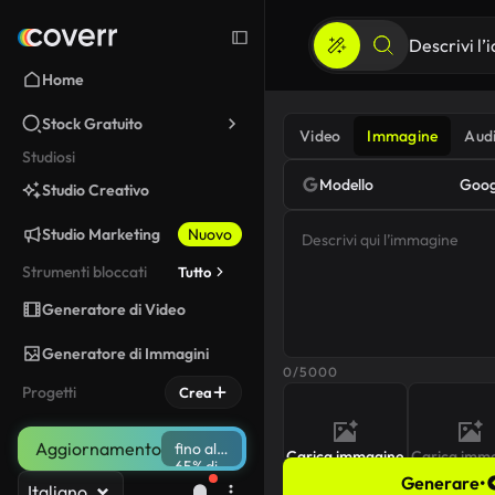
Home
Stock Gratuito
Video
Immagine
Aud
Studiosi
Modello
Goog
Studio Creativo
Studio Marketing
Nuovo
Strumenti bloccati
Tutto
Generatore di Video
Generatore di Immagini
0/5000
Progetti
Crea
Aggiornamento
fino al
Carica immagine
Carica imm
65% di
Generare
•
sconto
Italiano