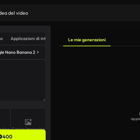
io
Applicazioni di intelligenza artificiale
Le mie generazioni
le Nano Banana 2
appa
agine
Carica immagine
400