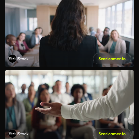
iStock
Scaricamento
iStock
Scaricamento