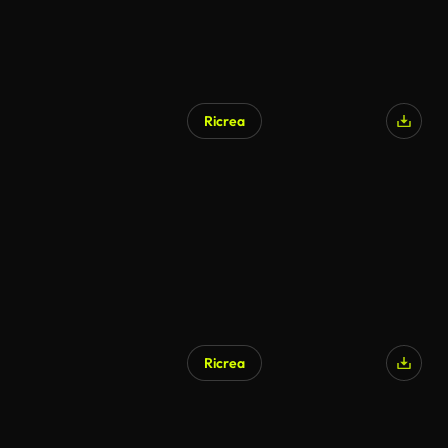
Ricrea
Ricrea