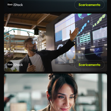
iStock
Scaricamento
iStock
Scaricamento