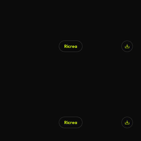
Ricrea
Ricrea