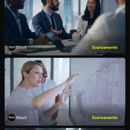
iStock
Scaricamento
iStock
Scaricamento