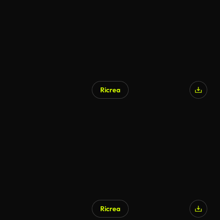
Ricrea
Ricrea