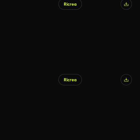
Ricrea
Ricrea