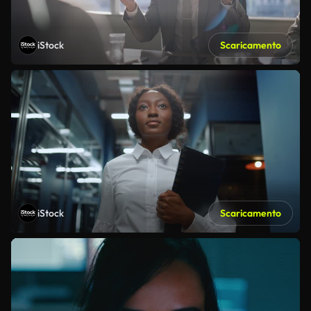
iStock
Scaricamento
iStock
Scaricamento