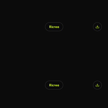
Ricrea
Ricrea