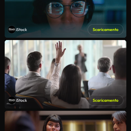
iStock
Scaricamento
iStock
Scaricamento