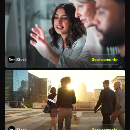
iStock
Scaricamento
iStock
Scaricamento