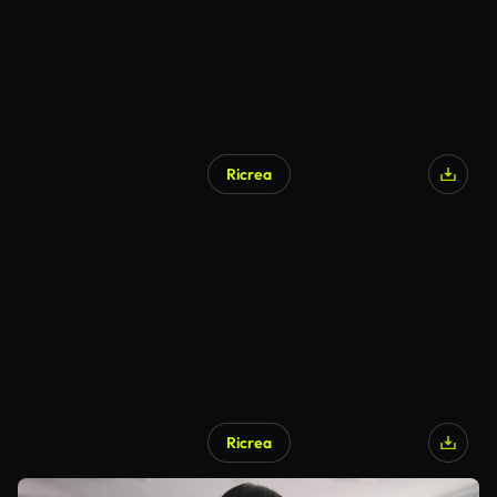
Ricrea
Ricrea