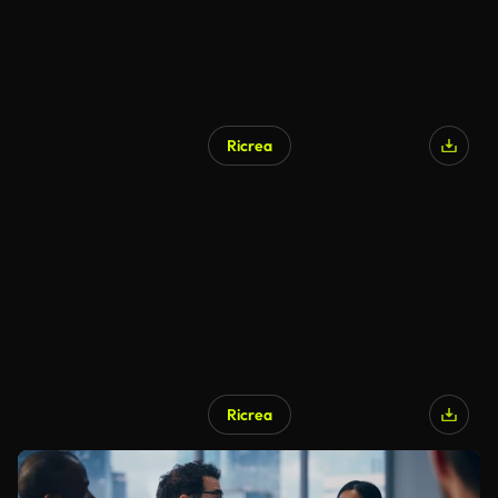
Ricrea
Ricrea