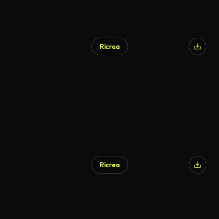
Ricrea
Ricrea