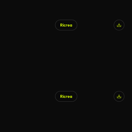
Ricrea
Ricrea