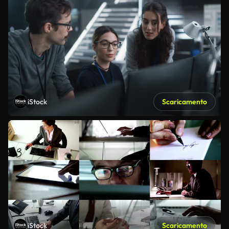
iStock
Scaricamento
iStock
Scaricamento