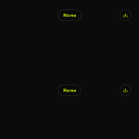
Ricrea
Ricrea