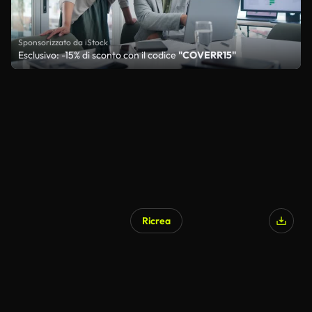
Sponsorizzato da iStock
Esclusivo: -15% di sconto con il codice
"COVERR15"
Ricrea