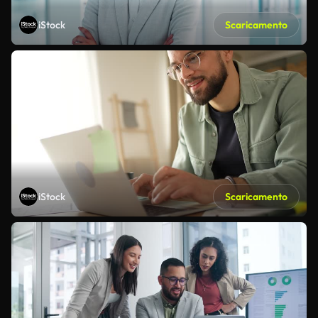
iStock
Scaricamento
iStock
Scaricamento