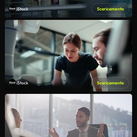
iStock
Scaricamento
iStock
Scaricamento