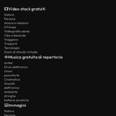
Video stock gratuiti
Natura
Persone
Amore e relazioni
Il Fitness
Videografia aerea
Cibo e bevande
Viaggiare
Trasporti
Tecnologia
Zoom di sfondo virtuale
Musica gratuita di repertorio
sintesi
Drum elettronico
chiavi
pianoforte
Cinematica
Smooth
elettronica
Ambiente
stringhe
batterie acustiche
Immagini
Natura
Persone