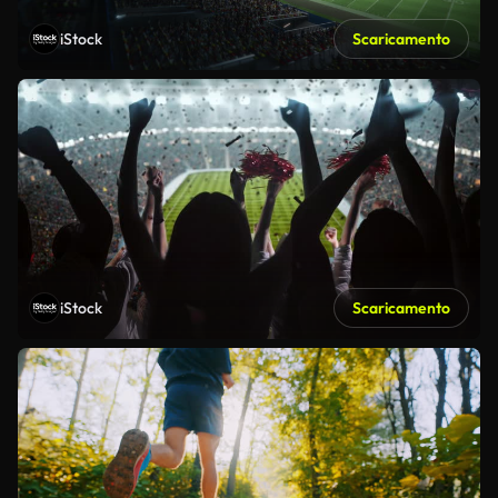
iStock
Scaricamento
iStock
Scaricamento