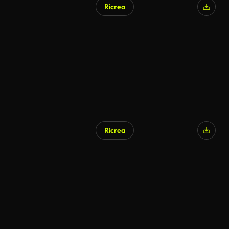
Ricrea
Ricrea