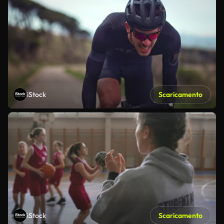
iStock
Scaricamento
iStock
Scaricamento