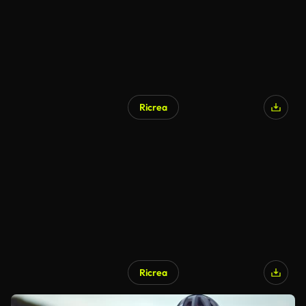
Ricrea
Ricrea