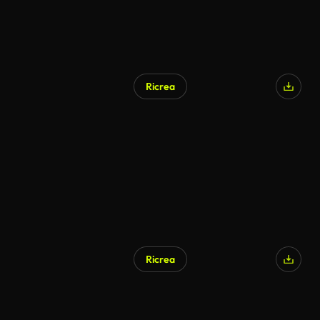
Ricrea
Ricrea