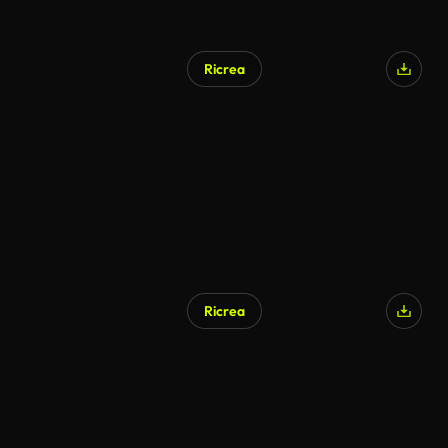
Ricrea
Ricrea