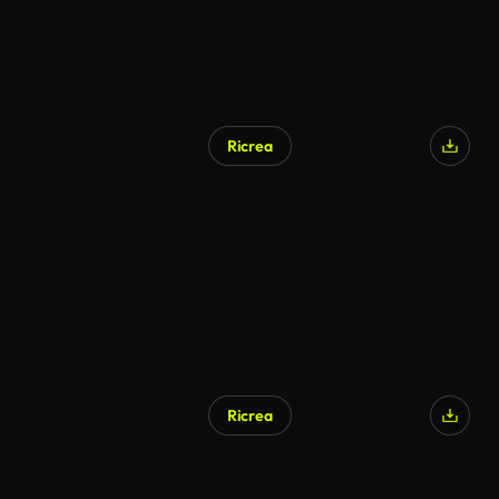
Ricrea
Ricrea