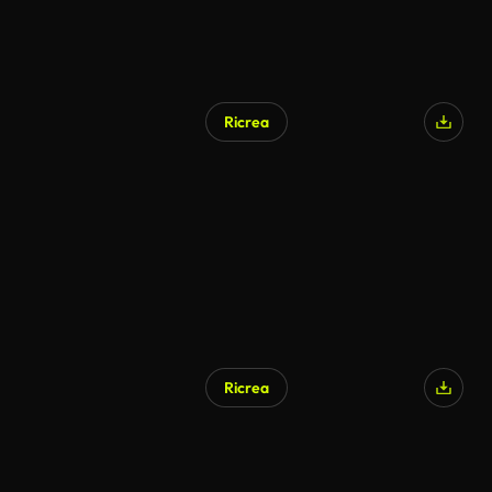
Ricrea
Ricrea