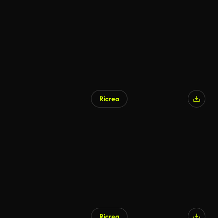
Ricrea
Ricrea