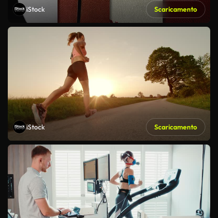
iStock
Scaricamento
iStock
Scaricamento