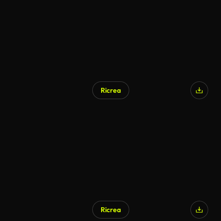
Ricrea
Ricrea