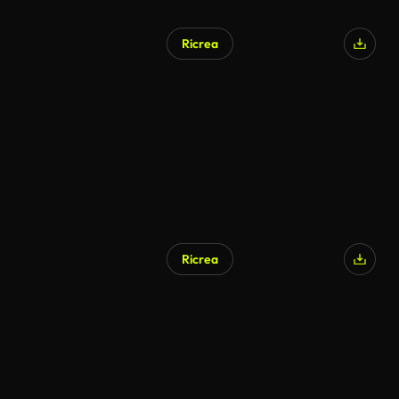
Ricrea
Ricrea