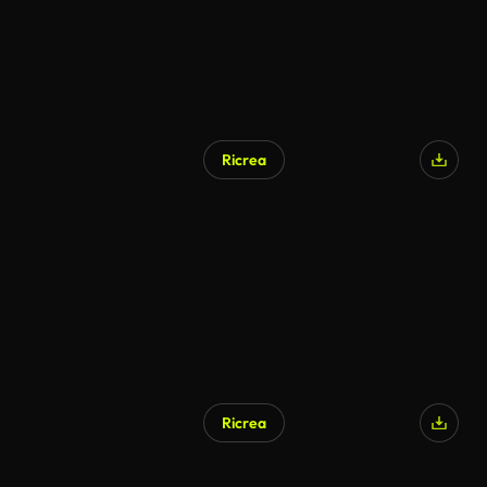
Ricrea
Ricrea