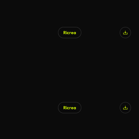
Ricrea
Ricrea