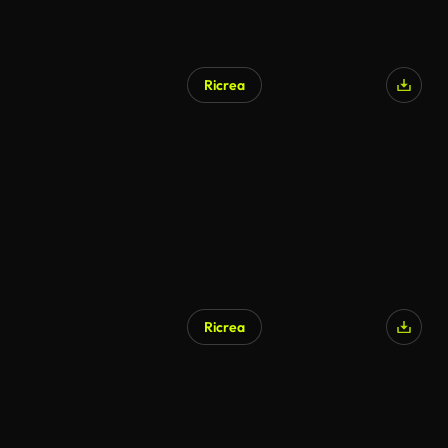
Ricrea
Ricrea