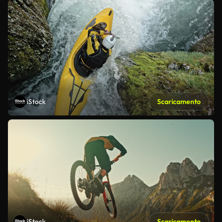
iStock
Scaricamento
iStock
Scaricamento