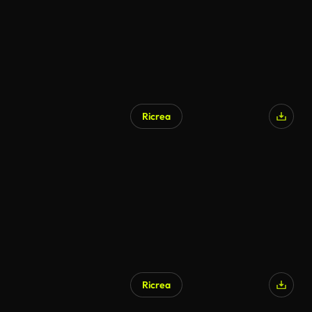
Ricrea
Ricrea