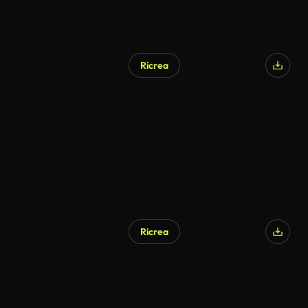
Ricrea
Ricrea