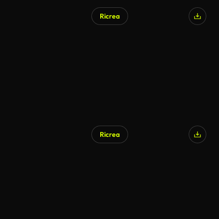
Ricrea
Ricrea