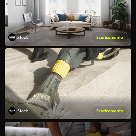
iStock
Scaricamento
iStock
Scaricamento