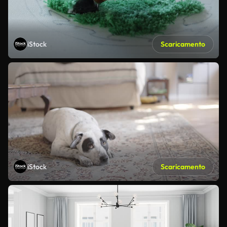
iStock
Scaricamento
iStock
Scaricamento