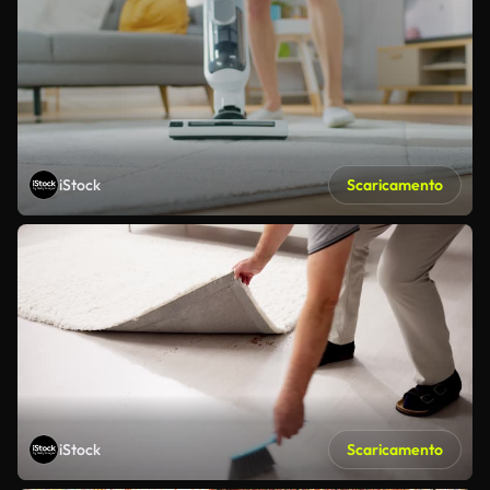
iStock
Scaricamento
iStock
Scaricamento