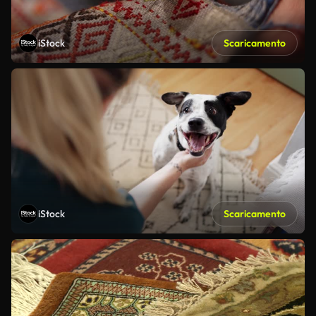
iStock
Scaricamento
iStock
Scaricamento