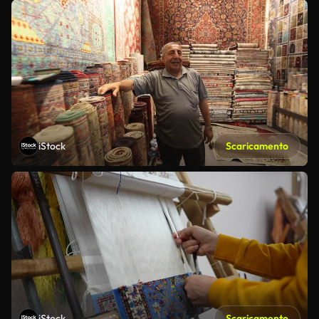
iStock
Scaricamento
iStock
Scaricamento