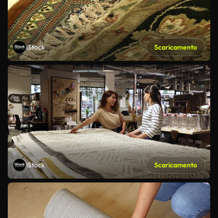
iStock
Scaricamento
iStock
Scaricamento