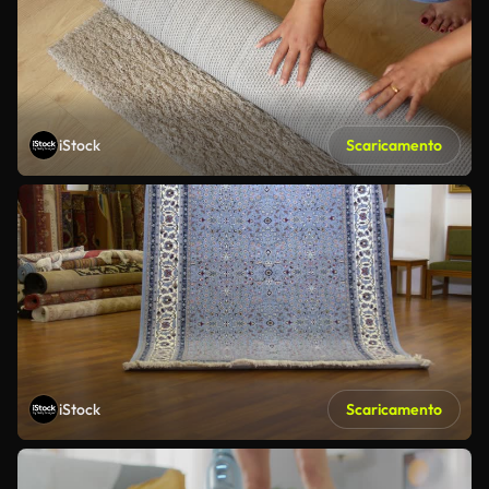
iStock
Scaricamento
iStock
Scaricamento