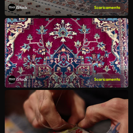
iStock
Scaricamento
iStock
Scaricamento