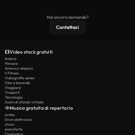
ridistribuito come contenuto stock non riprodotto.
mentre i contenuti premium includono filmati
esclusivi, risoluzione 4K e protezioni di licenza
Hai ancora domande?
estese.
Contattaci
Video stock gratuiti
Natura
Persone
Amore e relazioni
Il Fitness
Videografia aerea
Cibo e bevande
Viaggiare
Trasporti
Tecnologia
Zoom di sfondo virtuale
Musica gratuita di repertorio
sintesi
Drum elettronico
chiavi
pianoforte
Cinematica