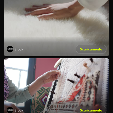
iStock
Scaricamento
iStock
Scaricamento