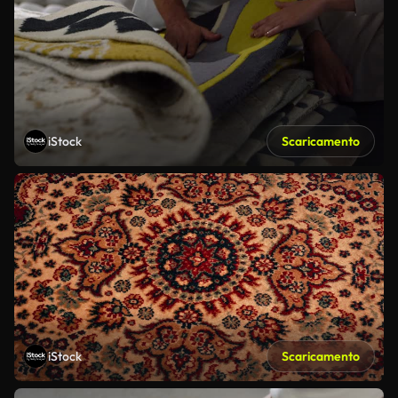
iStock
Scaricamento
iStock
Scaricamento