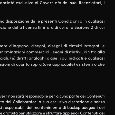
roprietà esclusiva di Coverr e/o dei suoi licenziatari, i
a disposizione delle presenti Condizioni o in qualsiasi
ione della licenza limitata di cui alla Sezione 2 di cui
pere d’ingegno, disegni, disegni di circuiti integrati e
enominazioni commerciali, segni distintivi, diritto alla
li; (e) diritti analoghi a quelli qui indicati e qualsiasi
ensioni di quanto sopra (ove applicabile) esistenti o che
Coverr non sarà responsabile per alcuna parte dei Contenuti
uto dei Collaboratori a sua esclusiva discrezione e senza
nici responsabili del mantenimento di backup adeguati dei
gratuita per utilizzare e sfruttare appieno i Contenuti dei