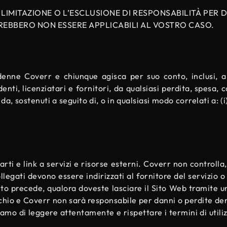
LIMITAZIONE O L’ESCLUSIONE DI RESPONSABILITÀ PER 
TREBBERO NON ESSERE APPLICABILI AL VOSTRO CASO.
denne Coverr e chiunque agisca per suo conto, inclusi, a t
ndenti, licenziatari e fornitori, da qualsiasi perdita, spesa,
da, sostenuti a seguito di, o in qualsiasi modo correlati a: (i) 
rti e link a servizi e risorse esterni. Coverr non controlla,
collegati devono essere indirizzati al fornitore del servizio
to precede, qualora doveste lasciare il Sito Web tramite un
ischio e Coverr non sarà responsabile per danni o perdite der
iamo di leggere attentamente e rispettare i termini di utilizzo