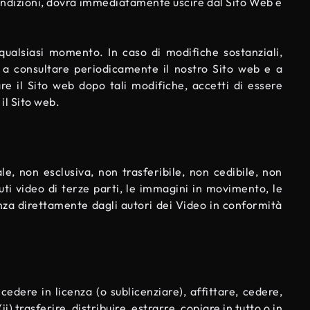
Condizioni, dovrà immediatamente uscire dal Sito Web e
 qualsiasi momento. In caso di modifiche sostanziali,
 a consultare periodicamente il nostro Sito web e a
are il Sito web dopo tali modifiche, accetti di essere
 il Sito web.
le, non esclusiva, non trasferibile, non cedibile, non
ti video di terze parti, le immagini in movimento, le
enza direttamente dagli autori dei Video in conformità
dere in licenza (o sublicenziare), affittare, cedere,
i) trasferire, distribuire, estrarre, copiare in tutto o in