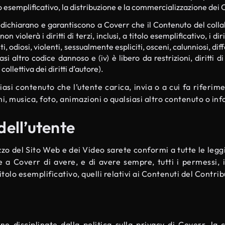
olo esemplificativo, la distribuzione e la commercializzazione dei
 dichiarano e garantiscono a Coverr che il Contenuto del colla
iolerà i diritti di terzi, inclusi, a titolo esemplificativo, i diritt
i, odiosi, violenti, sessualmente espliciti, osceni, calunniosi, dif
 altro codice dannoso e (iv) è libero da restrizioni, diritti di 
collettiva dei diritti d’autore).
iasi contenuto che l’utente carica, invia o a cui fa riferime
ni, musica, foto, animazioni o qualsiasi altro contenuto o in
dell’utente
lizzo del Sito Web e dei Video sarete conformi a tutte le legg
re a Coverr di avere, e di avere sempre, tutti i permessi, 
titolo esemplificativo, quelli relativi ai Contenuti del Contri
 disciplinate dalla politica sulla privacy di Coverr, la c