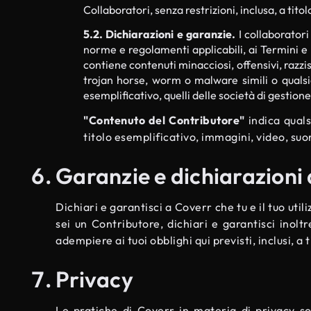
Collaboratori, senza restrizioni, inclusa, a tit
5.2. Dichiarazioni e garanzie.
I collaboratori
norme e regolamenti applicabili, ai Termini e non v
contiene contenuti minacciosi, offensivi, razzist
trojan horse, worm o malware simili o qualsiasi
esemplificativo, quelli delle società di gestione 
"Contenuto del Contributore"
indica quals
titolo esemplificativo, immagini, video, suo
Garanzie e dichiarazioni 
Dichiari e garantisci a Coverr che tu e il tuo uti
sei un Contributore, dichiari e garantisci inolt
adempiere ai tuoi obblighi qui previsti, inclusi, a 
Privacy
Le pratiche di Coverr in materia di privacy sono