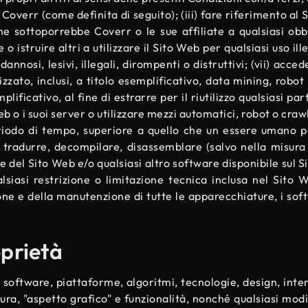
 Coverr (come definita di seguito); (iii) fare riferimento al 
 che sottoporrebbe Coverr o le sue affiliate a qualsiasi obbl
o istruire altri a utilizzare il Sito Web per qualsiasi uso il
dannosi, lesivi, illegali, dirompenti o distruttivi; (vii) acc
zzato, inclusi, a titolo esemplificativo, data mining, robo
plificativo, al fine di estrarre per il riutilizzo qualsiasi pa
eb o i suoi server o utilizzare mezzi automatici, robot o cra
eriodo di tempo, superiore a quello che un essere umano 
, tradurre, decompilare, disassemblare (salvo nella misura 
nte del Sito Web e/o qualsiasi altro software disponibile sul
siasi restrizione o limitazione tecnica inclusa nel Sito W
ne e della manutenzione di tutte le apparecchiature, i soft
oprietà
i, software, piattaforme, algoritmi, tecnologie, design, interf
tura, "aspetto grafico" e funzionalità, nonché qualsiasi modi