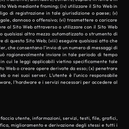
Sito Web mediante framing; (iv) utilizzare il Sito Web in
igo di registrazione in tale giurisdizione o paese; (v)
legale, dannoso o offensivo; (vi) trasmettere o caricare
edere al Sito Web attraverso o utilizzare con il Sito Web
t o qualsiasi altro mezzo automatizzato o strumento di
rte di questo Sito Web; (viii) eseguire qualsiasi atto che
wler, che consentano l’invio di un numero di messaggi di
può ragionevolmente inviare in tale periodo di tempo
in cui le leggi applicabili vietino specificamente tale
 Sito Web o creare opere derivate da esso; (x) penetrare
eb o nei suoi server. L’utente è l’unico responsabile
ware, l’hardware e i servizi necessari per accedere al
accia utente, informazioni, servizi, testi, file, grafici,
fica, miglioramento e derivazione degli stessi e tutti i