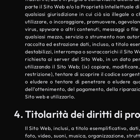
parte il Sito Web e/o la Proprietà Intellettuale di
qualsiasi giurisdizione in cui ciò sia illegale o
utilizzare, o incoraggiare, promuovere, agevolare 
virus, spyware o altri contenuti, messaggi o file 
qualsiasi mezzo, servizio o strumento non autori
raccolta ed estrazione dati, incluso, a titolo esem
destabilizzi, interrompa o sovraccarichi il Sito W
richiesta ai server del Sito Web, in un dato p
utilizzando il Sito Web; (ix) copiare, modificare
restrizione), tentare di scoprire il codice sorge
o eludere o tentare di penetrare o eludere qual
dell’ottenimento, del pagamento, della riparazio
Sito web e utilizzarlo.
Titolarità dei diritti di pr
Il Sito Web, inclusi, a titolo esemplificativo, dat
foto, video, suoni, musica, organizzazione, strut