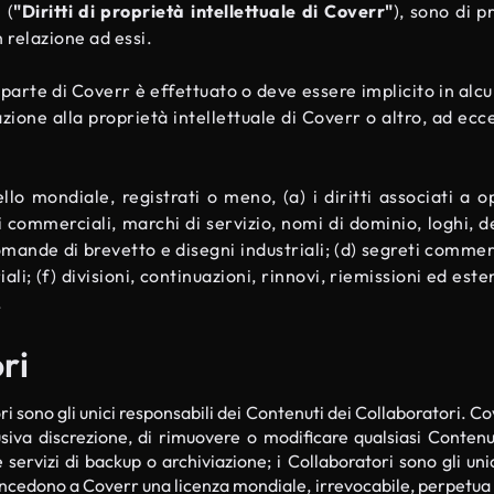
 (
"Diritti di proprietà intellettuale di Coverr"
), sono di p
in relazione ad essi.
parte di Coverr è effettuato o deve essere implicito in alcun
ione alla proprietà intellettuale di Coverr o altro, ad eccez
ello mondiale, registrati o meno, (a) i diritti associati a o
hi commerciali, marchi di servizio, nomi di dominio, loghi, d
omande di brevetto e disegni industriali; (d) segreti commercia
ali; (f) divisioni, continuazioni, rinnovi, riemissioni ed est
.
ri
ri sono gli unici responsabili dei Contenuti dei Collaboratori. 
clusiva discrezione, di rimuovere o modificare qualsiasi Conten
servizi di backup o archiviazione; i Collaboratori sono gli u
ncedono a Coverr una licenza mondiale, irrevocabile, perpetua e 