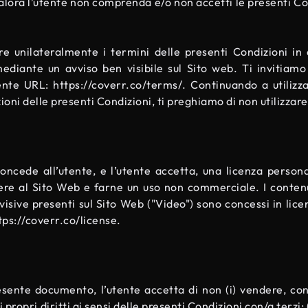
ualora l’utente non comprenda e/o non accetti le presenti 
are unilateralmente i termini delle presenti Condizioni in
diante un avviso ben visibile sul Sito web. Ti invitiamo
uente URL:
https://coverr.co/terms/
. Continuando a utilizz
ioni delle presenti Condizioni, ti preghiamo di non utilizzare
concede all’utente, e l’utente accetta, una licenza persona
dere al Sito Web e farne un uso non commerciale. I contenu
ovisive presenti sul Sito Web ("Video") sono concessi in lic
tps://coverr.co/license
.
ente documento, l’utente accetta di non (i) vendere, conce
ropri diritti ai sensi delle presenti Condizioni con/a terzi; (i