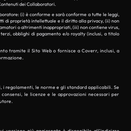
 Contenuti dei Collaboratori.
boratore: (i) è conforme e sarà conforme a tutte le leggi,
i di proprietà intellettuale e il diritto alla privacy, (ii) non
famatori o altrimenti inappropriati, (iii) non contiene virus,
terzi, obblighi di pagamento e/o royalty (inclusi, a titolo
nto tramite il Sito Web o fornisce a Coverr, inclusi, a
formazione.
i, i regolamenti, le norme e gli standard applicabili. Se
i consensi, le licenze e le approvazioni necessari per
butore.
ui versione più aggiornata è disponibile all’indirizzo