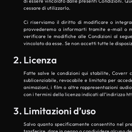
di essere vincolato dalle presenti Condizioni. Q
cessare di utilizzarlo.
Ci riserviamo il diritto di modificare o integr
provvederemo a informarti tramite e-mail o me
verificare le modifiche alle Condizioni al seg
vincolato da esse. Se non accetti tutte le disposiz
Licenza
Fatte salve le condizioni qui stabilite, Coverr 
sublicenziabile, revocabile e limitata per acce
animazioni, i film o altre rappresentazioni audi
con i termini della licenza indicati all’indirizzo
ht
Limitazioni d’uso
Salvo quanto specificamente consentito nel pres
trasferire, dare in pegno o condividere alcuno dei p