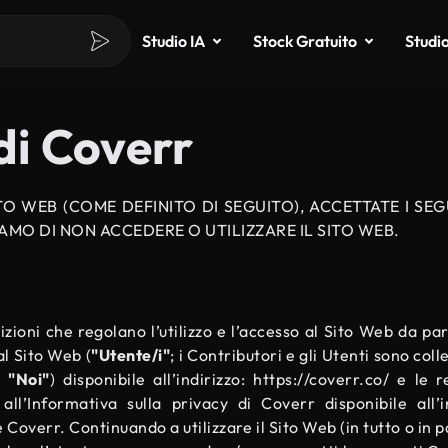
Studio IA
Stock Gratuito
Studi
 di Coverr
O WEB (COME DEFINITO DI SEGUITO), ACCETTATE I SEGU
HIAMO DI NON ACCEDERE O UTILIZZARE IL SITO WEB.
izioni che regolano l’utilizzo e l’accesso al Sito Web da par
al Sito Web (
"Utente/i"
; i Contributori e gli Utenti sono co
o
"Noi"
) disponibile all’indirizzo:
https://coverr.co/
e le re
Informativa sulla privacy di Coverr disponibile all’i
 Coverr. Continuando a utilizzare il Sito Web (in tutto o in p