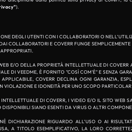
rivacy"
).
ONE DEGLI UTENTI CON I COLLABORATORI O NELL’UTILIZ
 DAI COLLABORATORI E COVERR FUNGE SEMPLICEMENTE 
NAPPROPRIATI.
 WEB E/O DELLA PROPRIETÀ INTELLETTUALE DI COVERR A
UALE DI VEEDME, È FORNITO "COSÌ COM’È" E SENZA GARAN
PPLICABILE, COVERR DECLINA OGNI GARANZIA, ESPLICI
ON VIOLAZIONE E IDONEITÀ PER UNO SCOPO PARTICOLAR
TELLETTUALE DI COVERR, I VIDEO E/O IL SITO WEB SAR
NO DISPONIBILI SIANO ESENTI DA VIRUS O ALTRI COMPON
É DICHIARAZIONE RIGUARDO ALL’USO O AI RISULTATI
USA, A TITOLO ESEMPLIFICATIVO, LA LORO CORRETTEZ