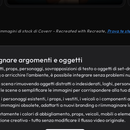
immagini di stock di Coverr - Recreated with Recreate,
Prova te st
gnare argomenti e oggetti
ti, props, personaggi, sovrapposizioni di testo o oggetti di set-d
 o arricchire l'ambiente, è possibile integrare senza problemi n
ua scena rimuovendo oggetti distratti o indesiderati, loghi, perso
 le scene o semplificare le immagini per corrispondere alla tua d
i i personaggi esistenti, i props, i vestiti, i veicoli o i componen
e immagini obsolete, adattarti a nuovi branding o riimmaginare l
mente i colori di abbigliamento, props, veicoli, mobili o eleme
one creativa - tutto senza modificare il flusso video originale.