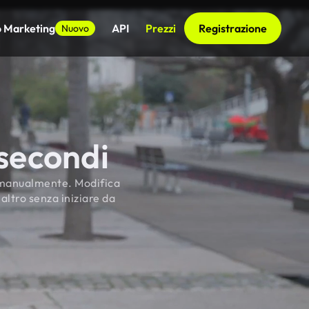
o Marketing
API
Prezzi
Registrazione
Nuovo
 secondi
ti manualmente. Modifica
 altro senza iniziare da