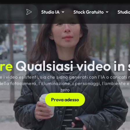
Studio IA
Stock Gratuito
Studi
re
Qualsiasi video in
 i video esistenti, sia che siano generati con l'IA o carica
della fotocamera, l'illuminazione, i personaggi, l'ambiente e
zero
Prova adesso