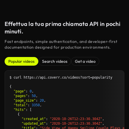
Effettua la tua prima chiamata API in pochi
minuti.
Fast endpoints, simple authentication, and developer-first
documentation designed for production environments.
Popular videos
Search videos
Get a video
$ curl https://api.coverr.co/videos?sort=popularity

{

"page"
: 
0
,

"pages"
: 
50
,

"page_size"
: 
20
,

"total"
: 
3350
,

"hits"
: [

    {

"created_at"
: 
"2020-10-26T12:23:30.304Z"
,

"updated_at"
: 
"2020-10-26T12:23:30.304Z"
,

"title"
: 
"Side View of Happy Smiling Couple Plays a V