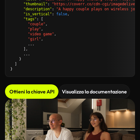
"thumbnail"
: 
"https://coverr.co/cdn-cgi/imagedelivery
"description"
: 
"A happy couple plays on wireless joys
"is_vertical"
: 
false
,

"tags"
: [

"couple"
,

"play"
,

"video game"
,

"girl"
,

        ...

      ],

      ...

    }

  ]

Ottieni la chiave API
Visualizza la documentazione