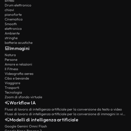
sintesi
Drum elettronico
chiavi
pianoforte
Cinematica
Smooth
elettronica
Ambiente
stringhe
batterie acustiche
Immagini
Natura
Persone
Amore e relazioni
Il Fitness
Videografia aerea
Cibo e bevande
Viaggiare
Trasporti
Tecnologia
Zoom di sfondo virtuale
Workflow IA
Flussi di lavoro di intelligenza artificiale per la conversione da testo a video
Flussi di lavoro di intelligenza artificiale per la conversione di immagini in video
Modelli di intelligenza artificiale
Google Gemini Omni Flash
Google Nano Banana 2