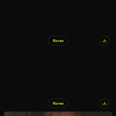
Ricrea
Ricrea