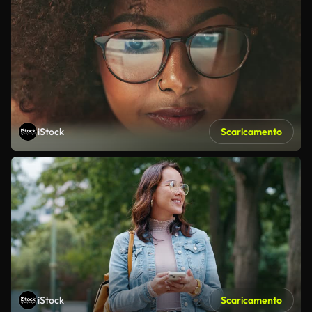
iStock
Scaricamento
iStock
Scaricamento