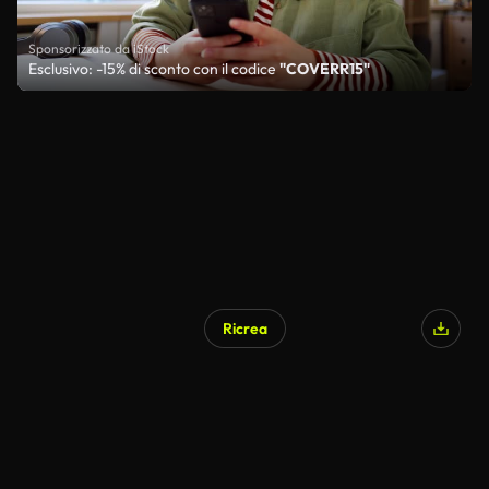
Sponsorizzato da iStock
Esclusivo: -15% di sconto con il codice
"COVERR15"
Ricrea