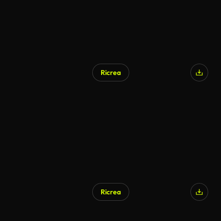
Ricrea
Ricrea