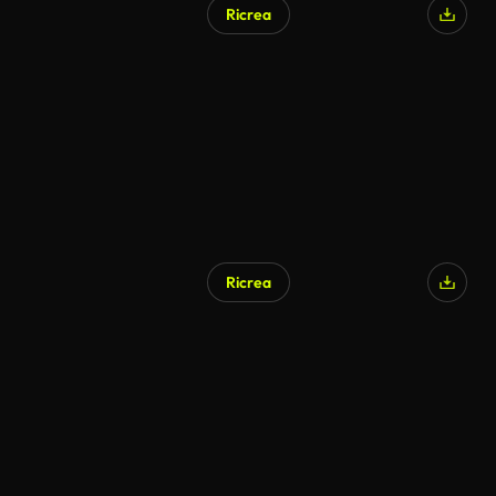
Ricrea
Ricrea