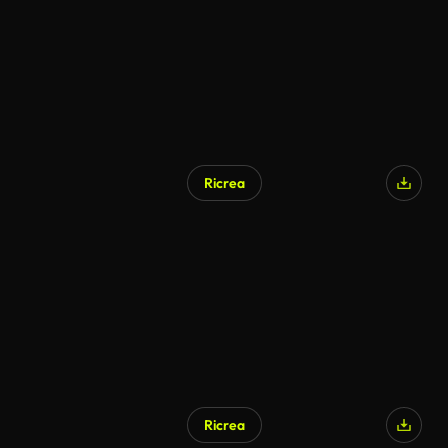
Ricrea
Ricrea