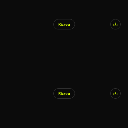
Ricrea
Ricrea