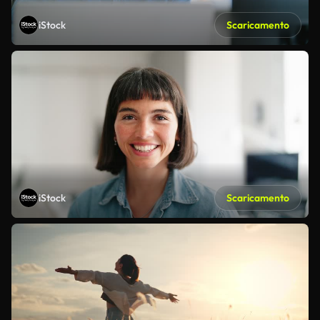
iStock
Scaricamento
iStock
Scaricamento