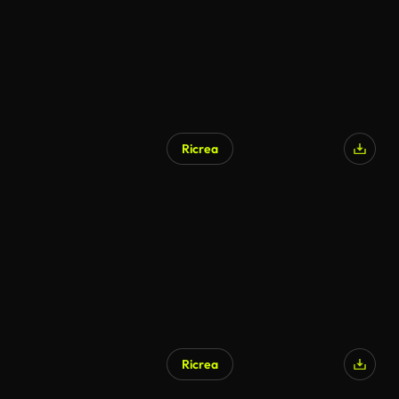
Ricrea
Ricrea