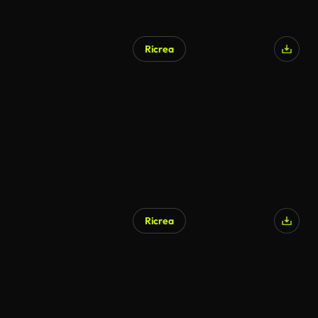
Ricrea
Ricrea