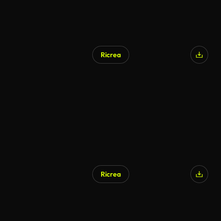
Ricrea
Ricrea