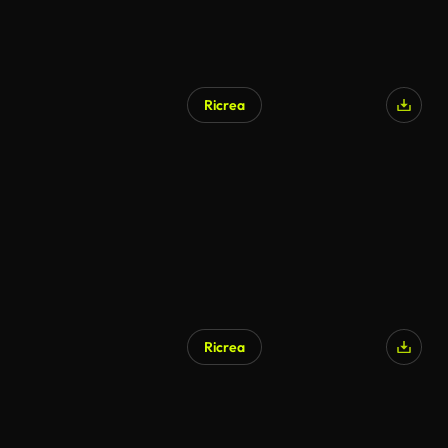
Ricrea
Ricrea