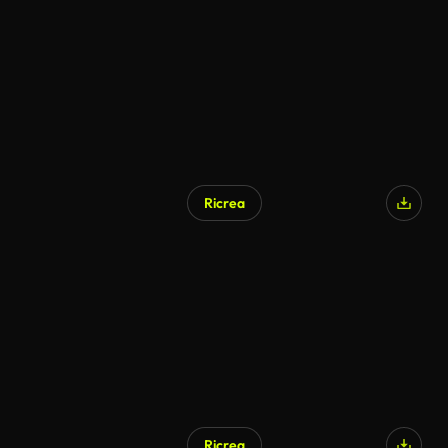
Ricrea
Ricrea