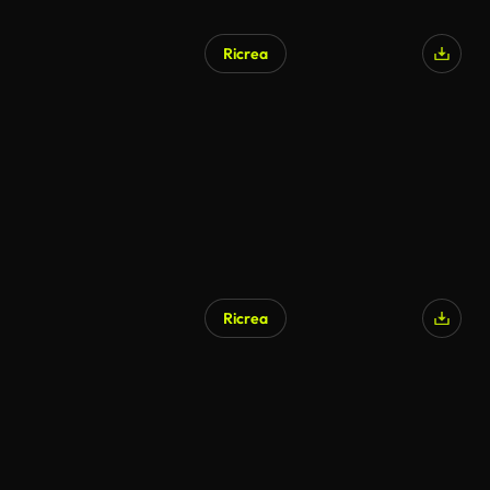
Ricrea
Ricrea