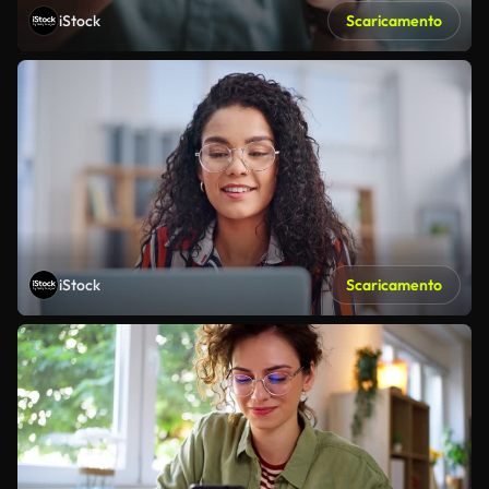
iStock
Scaricamento
iStock
Scaricamento