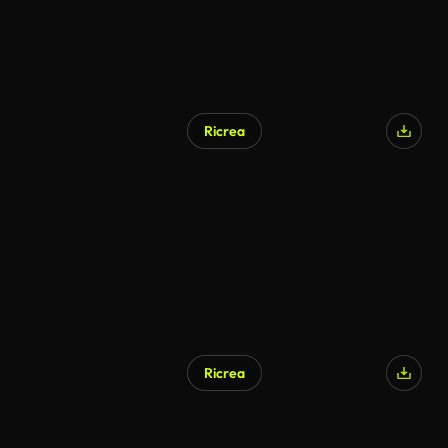
Ricrea
Ricrea