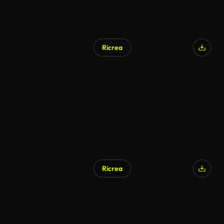
Ricrea
Ricrea