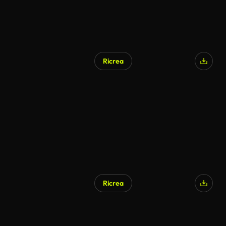
Ricrea
Ricrea