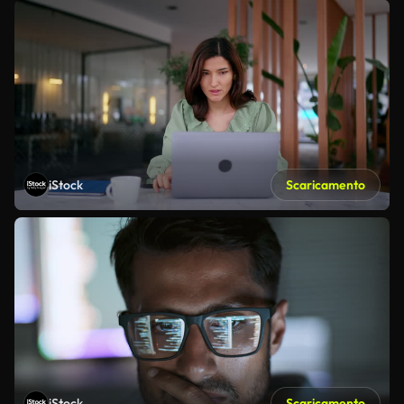
iStock
Scaricamento
iStock
Scaricamento