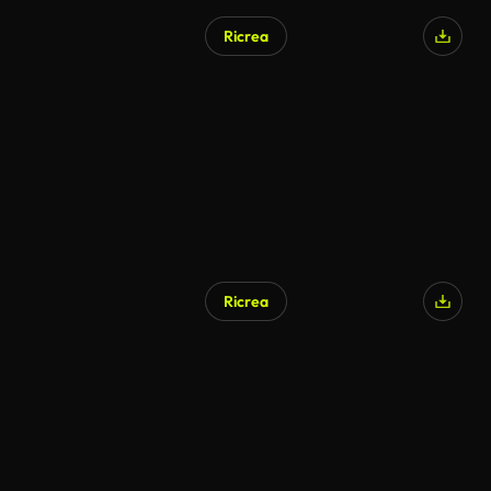
Ricrea
Ricrea