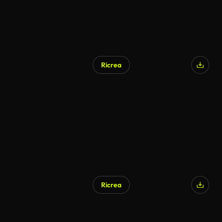
Ricrea
Ricrea