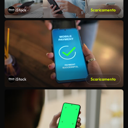
iStock
Scaricamento
iStock
Scaricamento