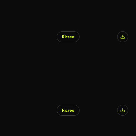
Ricrea
Ricrea