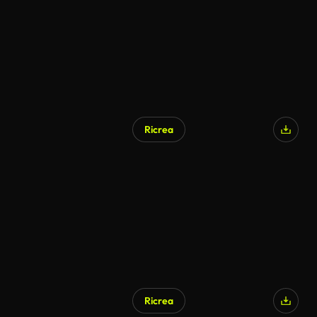
Ricrea
Ricrea