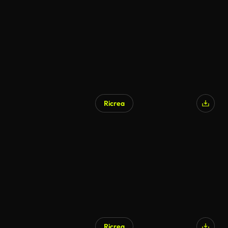
Ricrea
Ricrea