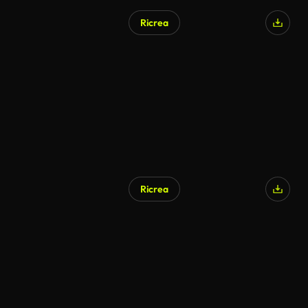
Ricrea
Ricrea