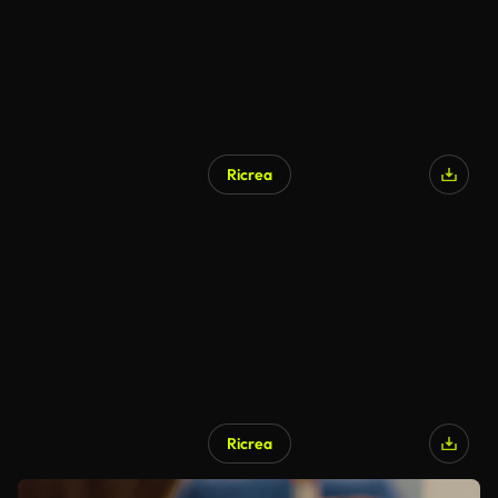
Ricrea
Ricrea