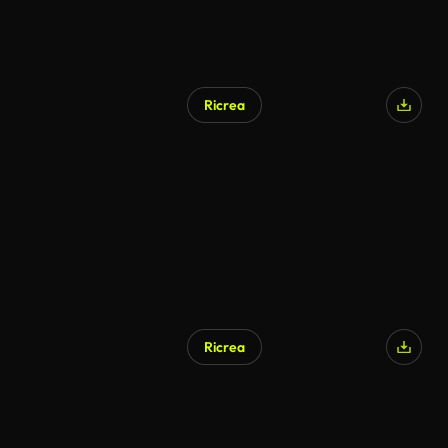
Ricrea
Ricrea