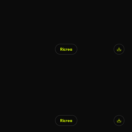
Ricrea
Ricrea