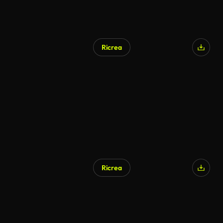
Ricrea
Ricrea