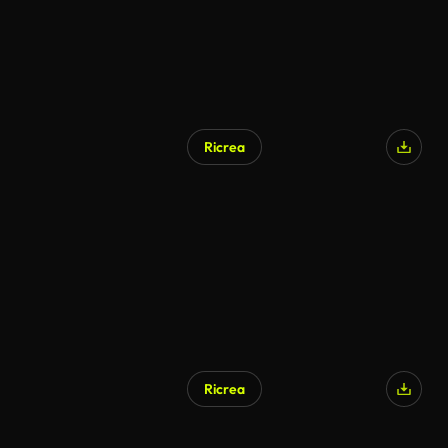
Ricrea
Ricrea