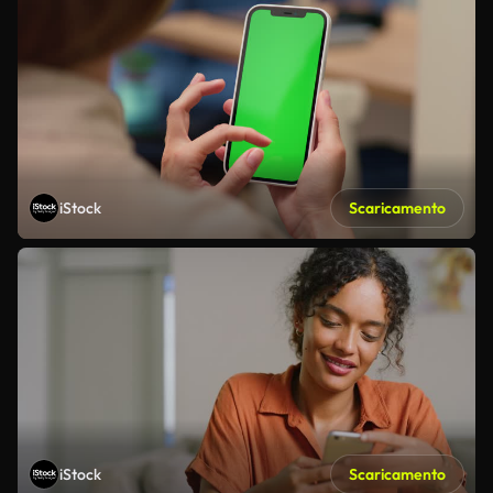
iStock
Scaricamento
iStock
Scaricamento