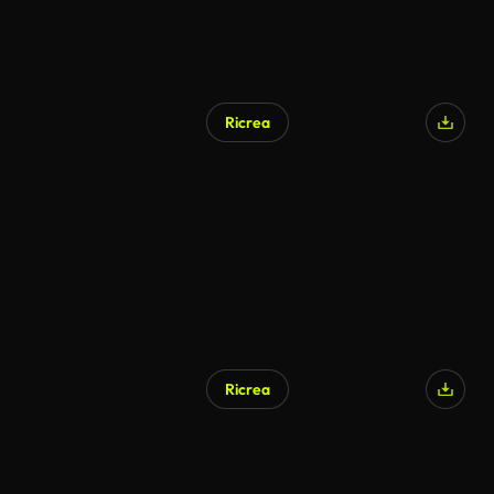
Ricrea
Ricrea