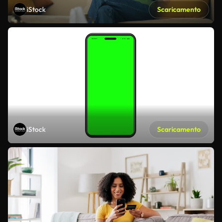
iStock
Scaricamento
iStock
Scaricamento