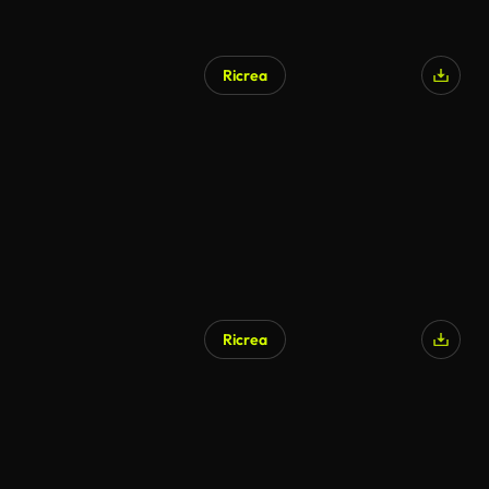
Ricrea
Ricrea