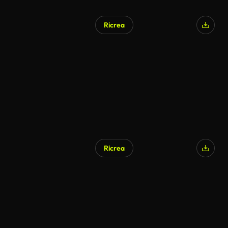
Ricrea
Ricrea