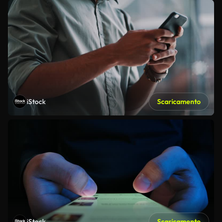
iStock
Scaricamento
iStock
Scaricamento