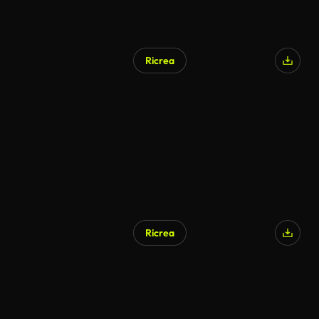
Ricrea
Ricrea