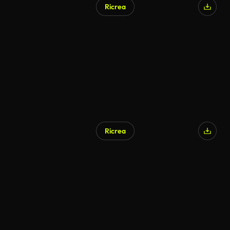
Ricrea
Ricrea