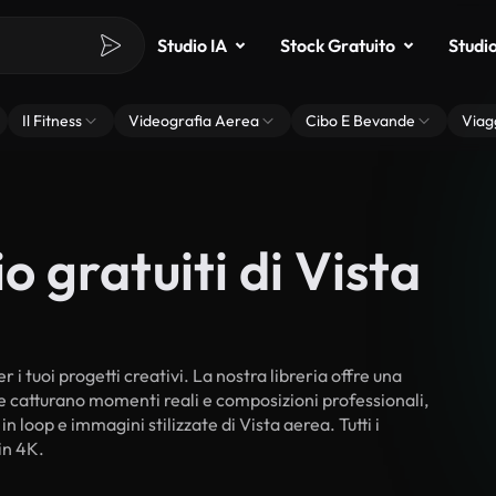
Studio IA
Stock Gratuito
Studi
Il Fitness
Videografia Aerea
Cibo E Bevande
Viag
o gratuiti di Vista
 i tuoi progetti creativi. La nostra libreria offre una
he catturano momenti reali e composizioni professionali,
n loop e immagini stilizzate di Vista aerea. Tutti i
in 4K.