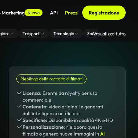
o Marketing
API
Prezzi
Registrazione
Nuovo
Visualizza tutto
giare
Trasporti
Tecnologia
Zoom Di Sfondo Virtuale
Riepilogo della raccolta di filmati
Licenza:
Esente da royalty per uso
commerciale
Contenuto:
video originali e generati
dall'intelligenza artificiale
Specifiche:
Disponibile in qualità 4K e HD
Personalizzazione:
rielabora questo
filmato o genera nuove immagini in
AI