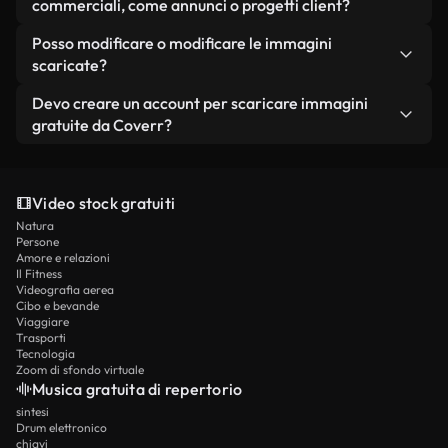
sempre se si sceglie di attribuire il creatore o
commerciali, come annunci o progetti client?
Coverr.
Le nostre immagini di stock gratuite sono pulite
Posso modificare o modificare le immagini
per uso commerciale, quindi puoi includerle in
scaricate?
annunci, siti web, presentazioni, post sui social
Sì, puoi raccogliere, filtrare, aggiungere testo o
Devo creare un account per scaricare immagini
media e altro ancora.
modificare in altro modo le immagini per adattarti
gratuite da Coverr?
al tuo progetto.
Nessun account o registrazione è necessaria -
basta navigare, fare clic e scaricare
Video stock gratuiti
immediatamente.
Natura
Persone
Amore e relazioni
Il Fitness
Videografia aerea
Cibo e bevande
Viaggiare
Trasporti
Tecnologia
Zoom di sfondo virtuale
Musica gratuita di repertorio
sintesi
Drum elettronico
chiavi