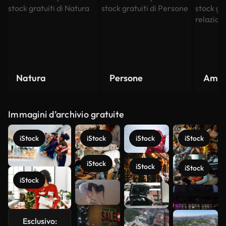
Natura
Persone
Amore
Immagini d’archivio gratuite
iStock
iStock
iStock
iStock
iStock
iStock
iStock
iStock
Scopri di
più
Esclusivo: