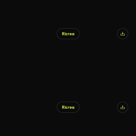
Ricrea
Ricrea