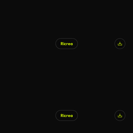
Ricrea
Ricrea