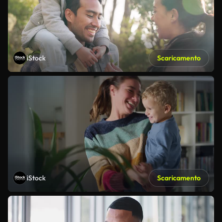
iStock
Scaricamento
iStock
Scaricamento