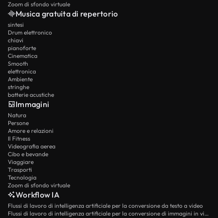
Zoom di sfondo virtuale
Musica gratuita di repertorio
sintesi
Drum elettronico
chiavi
pianoforte
Cinematica
Smooth
elettronica
Ambiente
stringhe
batterie acustiche
Immagini
Natura
Persone
Amore e relazioni
Il Fitness
Videografia aerea
Cibo e bevande
Viaggiare
Trasporti
Tecnologia
Zoom di sfondo virtuale
Workflow IA
Flussi di lavoro di intelligenza artificiale per la conversione da testo a video
Flussi di lavoro di intelligenza artificiale per la conversione di immagini in video