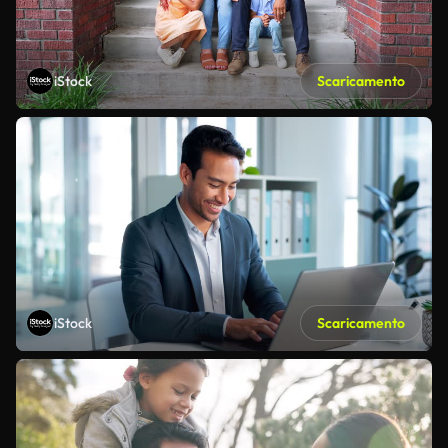
iStock
Scaricamento
iStock
Scaricamento