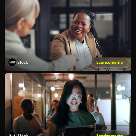
iStock
Scaricamento
iStock
Scaricamento