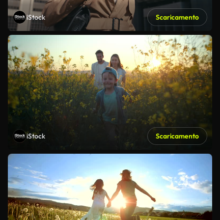
iStock
Scaricamento
iStock
Scaricamento