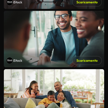
iStock
Scaricamento
iStock
Scaricamento