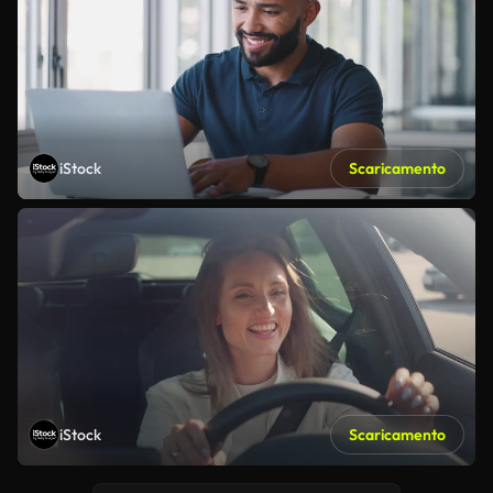
iStock
Scaricamento
iStock
Scaricamento