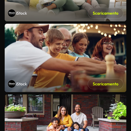
iStock
Scaricamento
iStock
Scaricamento