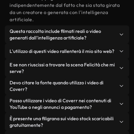
indipendentemente dal fatto che sia stata girata
da un creatore o generata con l'intelligenza
artificiale.
Questa raccolta include filmati reali o video
generati dall'intelligenza artificiale?
Entrambe. Si tratta di una libreria ibrida composta
L'utilizzo di questi video rallenterà il mio sito web?
da filmati reali, girati da persone, relativi a
Felicità, e da video generati dall'intelligenza
Non se scegli le nostre versioni ottimizzate.
E se non riuscissi a trovare la scena Felicità che mi
artificiale. Ogni video è chiaramente etichettato,
Offriamo formati leggeri e pronti per il web,
serve?
così saprai sempre cosa stai utilizzando.
progettati per l'utilizzo in background, che
Puoi crearne uno all'istante utilizzando Coverr AI
Devo citare la fonte quando utilizzo i video di
mantengono alta la qualità, riducono al minimo i
Studio. Ti basta descrivere la scena, ad esempio
Coverr?
tempi di caricamento e migliorano parametri
"Felicità al tramonto", e lo Studio genererà in
come LCP.
Non è richiesto alcun riconoscimento dell'autore.
Posso utilizzare i video di Coverr nei contenuti di
pochi secondi un video personalizzato in
Tutti i video presenti nella nostra libreria sono
YouTube o negli annunci a pagamento?
conformità con i nostri standard di licenza.
esenti da diritti d'autore e possono essere utilizzati
Sì. Tutti i filmati di Coverr possono essere utilizzati
È presente una filigrana sui video stock scaricabili
senza citare il creatore, sebbene sia sempre
in video monetizzati su YouTube, promozioni sui
gratuitamente?
gradito.
social media e annunci pubblicitari per i clienti, a