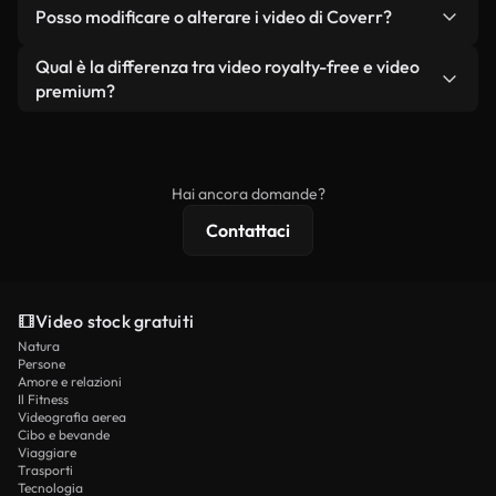
No. Nessuno dei nostri video gratuiti, siano essi
condizione che non si rivendano o ridistribuiscano
Posso modificare o alterare i video di Coverr?
reali o generati dall'intelligenza artificiale, include
i filmati stessi come prodotto a sé stante.
filigrane. Avrai a disposizione filmati puliti e pronti
Sì. Siete liberi di tagliare, ritagliare o remixare i
Qual è la differenza tra video royalty-free e video
all'uso.
nostri video. Assicuratevi solo che il prodotto
premium?
finale rispetti la nostra licenza e non venga
I video royalty-free includono i diritti commerciali,
ridistribuito come contenuto stock non riprodotto.
mentre i contenuti premium includono filmati
esclusivi, risoluzione 4K e protezioni di licenza
Hai ancora domande?
estese.
Contattaci
Video stock gratuiti
Natura
Persone
Amore e relazioni
Il Fitness
Videografia aerea
Cibo e bevande
Viaggiare
Trasporti
Tecnologia