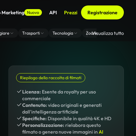
o Marketing
API
Prezzi
Registrazione
Nuovo
Visualizza tutto
giare
Trasporti
Tecnologia
Zoom Di Sfondo Virtuale
Riepilogo della raccolta di filmati
Licenza:
Esente da royalty per uso
commerciale
Contenuto:
video originali e generati
dall'intelligenza artificiale
Specifiche:
Disponibile in qualità 4K e HD
Personalizzazione:
rielabora questo
filmato o genera nuove immagini in
AI