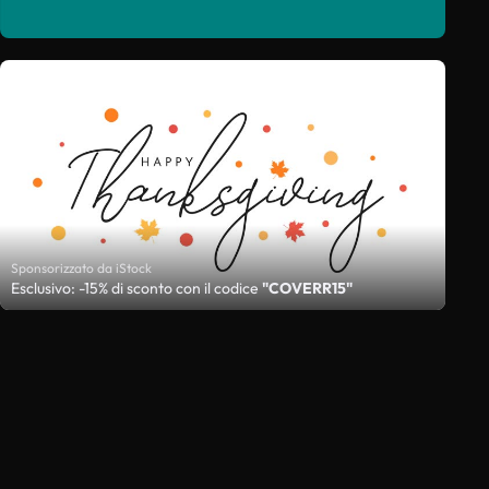
Sponsorizzato da iStock
Esclusivo: -15% di sconto con il codice
"COVERR15"